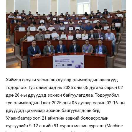
Хиймэл оюуны улсын анхдугаар олимпиадын аваргууд
тодорлоо. Тус олимпиад нь 2025 оны 05 дугаар сарын 02
өдрөөс 26-ны өдрүүдэд зохион байгуулагдлаа. Тодруулбал,
тус олимпиадын I шат 2025 оны 05 дугаар сарын 02-16-ны
өдрүүдэд цахимаар зохион байгуулагдсан бөгөөд
Улаанбаатар хот, 21 аймгийн ерөнхий боловсролын
сургуулийн 9-12 ангийн 91 сурагч машин сургалт (Machine