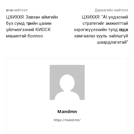
өмнөх нийтлэл
Дараагийн нийтлэл
ЦХИХХЯ: Завхан аймгийн
ЦХИХХЯ: “AI үндэсний
бүх сумд төрийн цахим
стратегийг амжилттай
үйлчилгээний КИОСК
хэрэгжүүлэхийн тулд өгөгдөл
машинтай боллоо
хамгаалах хууль зайлшгүй
шаардлагатай”
Mandmn
https://mand.mn/