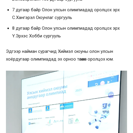
7 дугаар байр Олон улсын олимпиадад оролцох эрх
С.Хангэрэл Оюунлаг сургууль
8 дугаар байр Олон улсын олимпиадад оролцох эрх
Ү.Эрхэс Хобби сургууль
Эдгээр найман сурагчид Хиймэл оюуны олон улсын
хоёрдугаар олимпиадад эх орноо төлөөлөн оролцох юм.