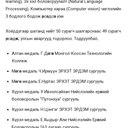
learning), Эх хэл боловсруулалт (Natural Language
Processing), Компьютер хараа (Computer vision) чиглэлийн
3 бодлого бодож өрсөлдсөн юм.
Хоёрдугаар шатанд нийт 50 сурагч шалгарснаас 49 сурагч
өрсөлдөж, улсын аваргууд тодорлоо. Тодруулбал,
Алтан медаль Г.Дөлгөөн Монгол Коосэн Технологийн
Коллеж
Мөнгөн медаль Ч.Ирмүүн ЭРХЭТ ЭРДЭМ сургууль
Мөнгөн медаль Е.Нуртас ЭРХЭТ ЭРДЭМ сургууль
Хүрэл медаль У.Ивээлсайхан Нийслэлийн ерөнхий
боловсролын “Путонхуа” сургууль
Хүрэл медаль Н.Цэнгэг ЭРХЭТ ЭРДЭМ сургууль
Хүрэл медаль Е.Хыдыр-Али Нийслэлийн Ерөнхий
Боловсролын 163 дугаар сургууль