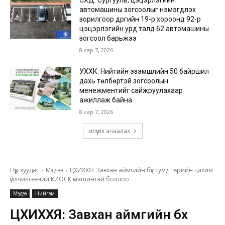
СХД: Сургууль, цэцэрлэгийн
автомашины зогсоолыг нэмэгдүүлэх
зорилгоор дүүргийн 19-р хороонд 92-р
цэцэрлэгийн урд талд 62 автомашины
зогсоол барьжээ
8 сар 7, 2026
УХХК: Нийтийн эзэмшлийн 50 байршил
дахь төлбөртэй зогсоолын
менежментийг сайжруулахаар
ажиллаж байна
8 сар 7, 2026
илүү их ачаалах