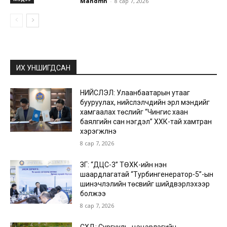
Mandmn
-
8 сар 7, 2026
ИХ УНШИГДСАН
НИЙСЛЭЛ: Улаанбаатарын утааг
бууруулах, нийслэлчүүдийн эрүүл мэндийг
хамгаалах төслийг “Чингис хаан
баялгийн сан нэгдэл” ХХК-тай хамтран
хэрэгжүүлнэ
8 сар 7, 2026
ЗГ: “ДЦС-3” ТӨХК-ийн нэн
шаардлагатай “Турбингенератор-5”-ын
шинэчлэлийн төсвийг шийдвэрлэхээр
болжээ
8 сар 7, 2026