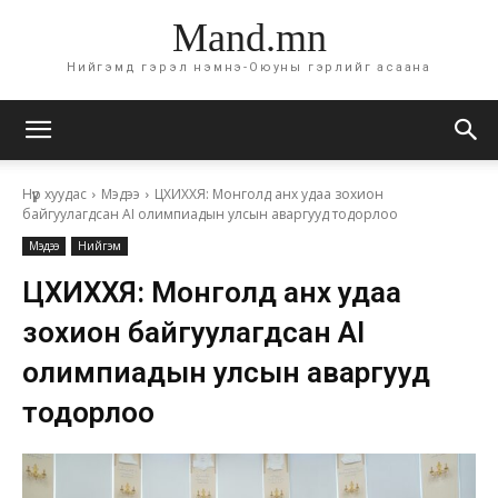
Mand.mn
Нийгэмд гэрэл нэмнэ-Оюуны гэрлийг асаана
Нүүр хуудас
Мэдээ
ЦХИХХЯ: Монголд анх удаа зохион
байгуулагдсан AI олимпиадын улсын аваргууд тодорлоо
Мэдээ
Нийгэм
ЦХИХХЯ: Монголд анх удаа
зохион байгуулагдсан AI
олимпиадын улсын аваргууд
тодорлоо