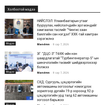
Холбоотой мэдээ
НИЙСЛЭЛ: Улаанбаатарын утааг
бууруулах, нийслэлчүүдийн эрүүл мэндийг
хамгаалах төслийг “Чингис хаан
баялгийн сан нэгдэл” ХХК-тай хамтран
хэрэгжүүлнэ
Мэдээ
Mandmn
-
8 сар 7, 2026
ЗГ: “ДЦС-3” ТӨХК-ийн нэн
шаардлагатай “Турбингенератор-5”-ын
шинэчлэлийн төсвийг шийдвэрлэхээр
болжээ
Мэдээ
Mandmn
-
8 сар 7, 2026
СХД: Сургууль, цэцэрлэгийн
автомашины зогсоолыг нэмэгдүүлэх
зорилгоор дүүргийн 19-р хороонд 92-р
цэцэрлэгийн урд талд 62 автомашины
зогсоол барьжээ
Мэдээ