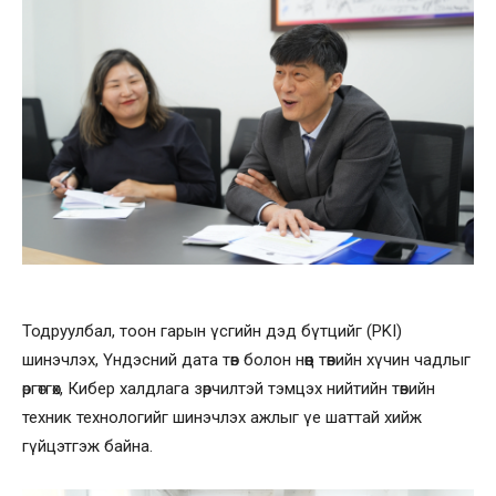
Тодруулбал, тоон гарын үсгийн дэд бүтцийг (PKI)
шинэчлэх, Үндэсний дата төв болон нөөц төвийн хүчин чадлыг
өргөтгөх, Кибер халдлага зөрчилтэй тэмцэх нийтийн төвийн
техник технологийг шинэчлэх ажлыг үе шаттай хийж
гүйцэтгэж байна.