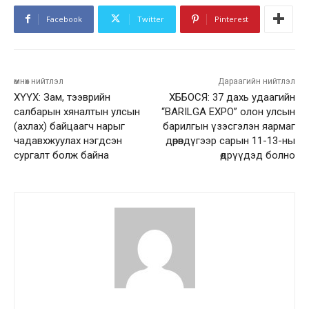
Facebook
Twitter
Pinterest
өмнөх нийтлэл
Дараагийн нийтлэл
ХҮҮХ: Зам, тээврийн
ХББОСЯ: 37 дахь удаагийн
салбарын хяналтын улсын
“BARILGA EXPO” олон улсын
(ахлах) байцаагч нарыг
барилгын үзэсгэлэн яармаг
чадавхжуулах нэгдсэн
дөрөвдүгээр сарын 11-13-ны
сургалт болж байна
өдрүүдэд болно