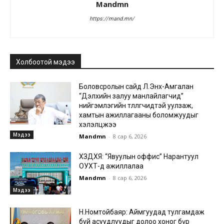
Mandmn
https://mand.mn/
Холбоотой мэдээ
Боловсролын сайд Л.Энх-Амгалан
“Дэлхийн залуу манлайлагчид”
нийгэмлэгийн төлөөлөгчидтэй уулзаж,
хамтын ажиллагааны боломжуудыг
хэлэлцжээ
Мэдээ
Mandmn
-
8 сар 6, 2026
ХЗДХЯ: “Явуулын оффис” Нарантуул
ОУХТ-д ажиллалаа
Mandmn
-
8 сар 6, 2026
Мэдээ
Н.Номтойбаяр: Аймгуудад тулгамдаж
буй асуудлуудыг долоо хоног бүр