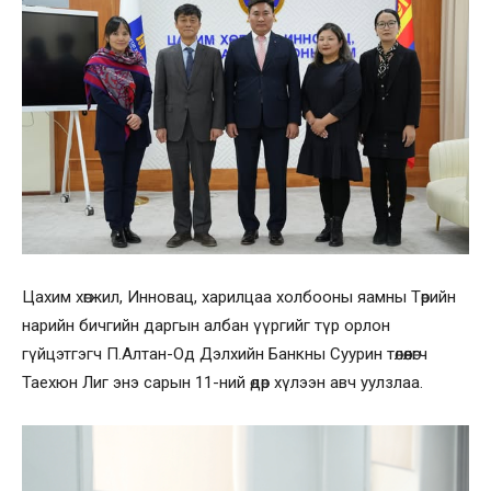
Цахим хөгжил, Инновац, харилцаа холбооны яамны Төрийн
нарийн бичгийн даргын албан үүргийг түр орлон
гүйцэтгэгч П.Алтан-Од Дэлхийн Банкны Суурин төлөөлөгч
Таехюн Лиг энэ сарын 11-ний өдөр хүлээн авч уулзлаа.