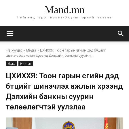
Mand.mn
Нийгэмд гэрэл нэмнэ-Оюуны гэрлийг асаана
Нүүр хуудас
Мэдээ
ЦХИХХЯ: Тоон гарын үсгийн дэд бүтцийг
шинэчлэх ажлын хүрээнд Дэлхийн банкны суурин...
Мэдээ
Нийгэм
ЦХИХХЯ: Тоон гарын үсгийн дэд
бүтцийг шинэчлэх ажлын хүрээнд
Дэлхийн банкны суурин
төлөөлөгчтэй уулзлаа