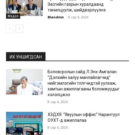
Засгийн газрын хуралдаанд
танилцуулж, шийдвэрлүүлнэ
Мэдээ
Mandmn
-
8 сар 6, 2026
ИХ УНШИГДСАН
Боловсролын сайд Л.Энх-Амгалан
“Дэлхийн залуу манлайлагчид”
нийгэмлэгийн төлөөлөгчидтэй уулзаж,
хамтын ажиллагааны боломжуудыг
хэлэлцжээ
8 сар 6, 2026
ХЗДХЯ: “Явуулын оффис” Нарантуул
ОУХТ-д ажиллалаа
8 сар 6, 2026