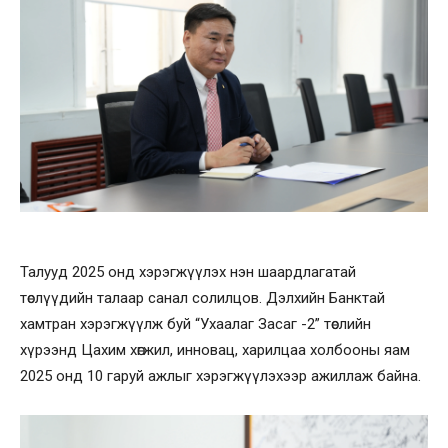
Талууд 2025 онд хэрэгжүүлэх нэн шаардлагатай
төслүүдийн талаар санал солилцов. Дэлхийн Банктай
хамтран хэрэгжүүлж буй “Ухаалаг Засаг -2” төслийн
хүрээнд Цахим хөгжил, инновац, харилцаа холбооны яам
2025 онд 10 гаруй ажлыг хэрэгжүүлэхээр ажиллаж байна.