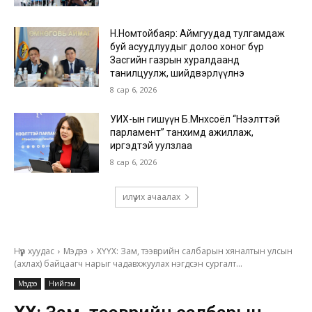
Н.Номтойбаяр: Аймгуудад тулгамдаж
буй асуудлуудыг долоо хоног бүр
Засгийн газрын хуралдаанд
танилцуулж, шийдвэрлүүлнэ
8 сар 6, 2026
УИХ-ын гишүүн Б.Мөнхсоёл “Нээлттэй
парламент” танхимд ажиллаж,
иргэдтэй уулзлаа
8 сар 6, 2026
илүү их ачаалах