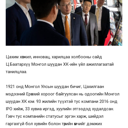
Цахим хөгжил, инновац, харилцаа холбооны сайд
Ц.Баатархүү Монгол шуудан ХК-ийн үйл ажиллагаатай
танилцлаа.
1921 онд Монгол Улсын шуудан бичиг, Цахилгаан
мэдээний Ерөнхий хороог байгуулсан нь одоогийн Монгол
шуудан ХК юм. 93 жилийн түүхтэй тус компани 2016 онд
IPO хийж, 33 хувиа иргэд, хуулийн этгээдэд худалдсан.
Гэвч тус компанийн статусыг эргэн харж, шийдэл
гаргахгүй бол хувийн болон төрийн өмчийг дэмжих