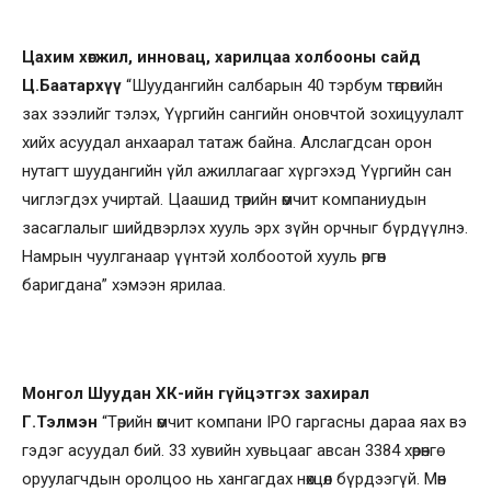
Цахим хөгжил, инновац, харилцаа холбооны сайд
Ц.Баатархүү
“Шуудангийн салбарын 40 тэрбум төгрөгийн
зах зээлийг тэлэх, Үүргийн сангийн оновчтой зохицуулалт
хийх асуудал анхаарал татаж байна. Алслагдсан орон
нутагт шуудангийн үйл ажиллагааг хүргэхэд Үүргийн сан
чиглэгдэх учиртай. Цаашид төрийн өмчит компаниудын
засаглалыг шийдвэрлэх хууль эрх зүйн орчныг бүрдүүлнэ.
Намрын чуулганаар үүнтэй холбоотой хууль өргөн
баригдана” хэмээн ярилаа.
Монгол Шуудан ХК-ийн гүйцэтгэх захирал
Г.Тэлмэн
“Төрийн өмчит компани IPO гаргасны дараа яах вэ
гэдэг асуудал бий. 33 хувийн хувьцааг авсан 3384 хөрөнгө
оруулагчдын оролцоо нь хангагдах нөхцөл бүрдээгүй. Мөн