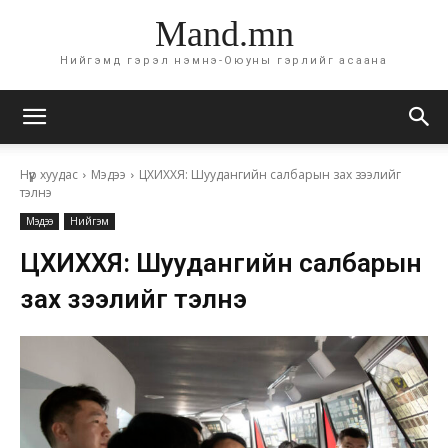
Mand.mn
Нийгэмд гэрэл нэмнэ-Оюуны гэрлийг асаана
Нүүр хуудас
Мэдээ
ЦХИХХЯ: Шуудангийн салбарын зах зээлийг
тэлнэ
Мэдээ
Нийгэм
ЦХИХХЯ: Шуудангийн салбарын
зах зээлийг тэлнэ