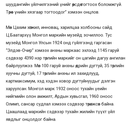
шуудангийн үйлчилгээний үнийг өөрсдөө тогтоох боломжгүй.
Төрөөс үнийн хязгаар тогтоодог” хэмээн онцлов.
Мөн Цахим хөгжил, инновац, харилцаа холбооны сайд
Ц.Баатархүү Монгол маркийн музейд зочиллоо. Тус
музейд Монгол Улсын 1924 онд гүйлгээнд гаргасан
“Элдэв-Очир” хэмээх анхны маркаас эхлээд 1145 гаруй
сэдвээр 4390 нэр төрлийн маркийг он цагийн дагуу ангилан
байрлуулжээ. Мөн 100 гаруй анхны өдрийн дугтуй, 35 төрлийн
хуучны дугтуй, 17 төрлийн анхны ил захидлууд,
картмаксимум, хэд хэдэн ховор дугтуйнуудыг дэлгэн
харуулсан. Монгол марк 1932 оноос тухайн үеийн
нийгмийн олон амжилт, Ардын хувьсгал, 1960 оноос
Олимп, сансар судлал хэмээх сэдвээр төрөлжсөн байна.
Цаашлаад маркийн сэдвээр тухайн жилийн түүхт үйл
явдлыг онцолдог байна.