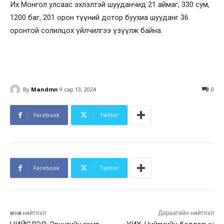
Их Монгол улсаас эхлэлтэй шууданчид 21 аймаг, 330 сум,
1200 баг, 201 орон түүний дотор буухиа шууданг 36
оронтой солилцох үйлчилгээ үзүүлж байна.
By
Mandmn
9 сар 13, 2024
0
Facebook
Twitter
Facebook
Twitter
өмнөх нийтлэл
Дараагийн нийтлэл