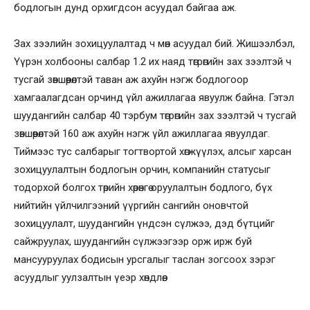
бодлогын дунд орхигдсон асуудал байгаа аж.
Зах зээлийн зохицуулалтад ч мөн асуудал бий. Жишээлбэл,
Үүрэн холбооны салбар 1.2 их наяд төгрөгийн зах зээлтэй ч
тусгай зөвшөөрөлтэй таван аж ахуйн нэгж бодлогоор
хамгаалагдсан орчинд үйл ажиллагаа явуулж байна. Гэтэл
шуудангийн салбар 40 тэрбум төгрөгийн зах зээлтэй ч тусгай
зөвшөөрөлтэй 160 аж ахуйн нэгж үйл ажиллагаа явуулдаг.
Тиймээс тус салбарыг тогтвортой хөгжүүлэх, алсыг харсан
зохицуулалтын бодлогын орчин, компанийн статусыг
тодорхой болгох төрийн хөрөнгө оруулалтын бодлого, бүх
нийтийн үйлчилгээний үүргийн сангийн оновчтой
зохицуулалт, шуудангийн үндсэн сүлжээ, дэд бүтцийг
сайжруулах, шуудангийн сүлжээгээр орж ирж буй
мансууруулах бодисын урсгалыг таслан зогсоох зэрэг
асуудлыг уулзалтын үеэр хөндлөө.