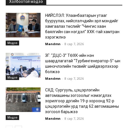
Холбоотой мэдээ
НИЙСЛЭЛ: Улаанбаатарын утааг
бууруулах, нийслэлчүүдийн эрүүл мэндийг
хамгаалах төслийг “Чингис хаан
баялгийн сан нэгдэл” ХХК-тай хамтран
хэрэгжүүлнэ
Мэдээ
Mandmn
-
8 сар 7, 2026
ЗГ: “ДЦС-3” ТӨХК-ийн нэн
шаардлагатай “Турбингенератор-5”-ын
шинэчлэлийн төсвийг шийдвэрлэхээр
болжээ
Мэдээ
Mandmn
-
8 сар 7, 2026
СХД: Сургууль, цэцэрлэгийн
автомашины зогсоолыг нэмэгдүүлэх
зорилгоор дүүргийн 19-р хороонд 92-р
цэцэрлэгийн урд талд 62 автомашины
зогсоол барьжээ
Мэдээ
Mandmn
-
8 сар 7, 2026