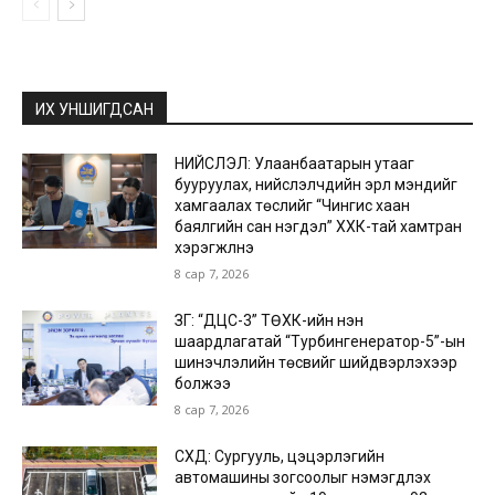
ИХ УНШИГДСАН
НИЙСЛЭЛ: Улаанбаатарын утааг
бууруулах, нийслэлчүүдийн эрүүл мэндийг
хамгаалах төслийг “Чингис хаан
баялгийн сан нэгдэл” ХХК-тай хамтран
хэрэгжүүлнэ
8 сар 7, 2026
ЗГ: “ДЦС-3” ТӨХК-ийн нэн
шаардлагатай “Турбингенератор-5”-ын
шинэчлэлийн төсвийг шийдвэрлэхээр
болжээ
8 сар 7, 2026
СХД: Сургууль, цэцэрлэгийн
автомашины зогсоолыг нэмэгдүүлэх