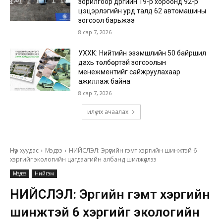
зорилгоор дүүргийн 19-р хороонд 92-р
цэцэрлэгийн урд талд 62 автомашины
зогсоол барьжээ
8 сар 7, 2026
УХХК: Нийтийн эзэмшлийн 50 байршил
дахь төлбөртэй зогсоолын
менежментийг сайжруулахаар
ажиллаж байна
8 сар 7, 2026
илүү их ачаалах