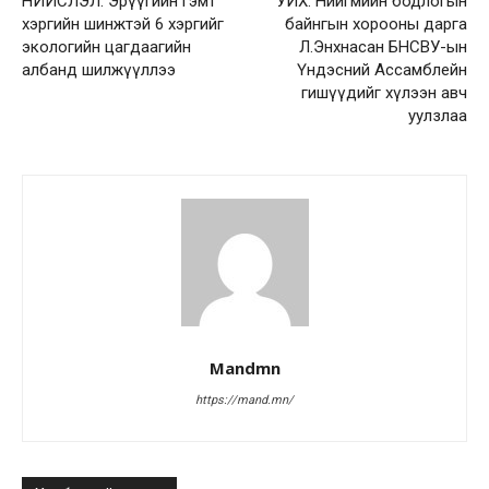
НИЙСЛЭЛ: Эрүүгийн гэмт
УИХ: Нийгмийн бодлогын
хэргийн шинжтэй 6 хэргийг
байнгын хорооны дарга
экологийн цагдаагийн
Л.Энхнасан БНСВУ-ын
албанд шилжүүллээ
Үндэсний Ассамблейн
гишүүдийг хүлээн авч
уулзлаа
Mandmn
https://mand.mn/