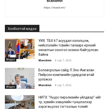
Mandmn
https://mand.mn/
Холбоотой мэдээ
УИХ: ТБХ 67 асуудал хэлэлцэж,
нийслэлийн төсвийн талаарх ерөнхий
хяналтын сонсгол зохион байгуулсан
байна
Мэдээ
Mandmn
-
8 сар 7, 2026
Боловсролын сайд Л.Энх-Амгалан
Пийрсон компанийн удирдлагатай
уулзжээ
Mandmn
-
8 сар 7, 2026
Мэдээ
НИТХ: “Нүүрс пиролизийн үйлдвэр”-ийг
төр, хувийн хэвшлийн түншлэлээр
хэрэгжүүлэх тогтоолын төслийг