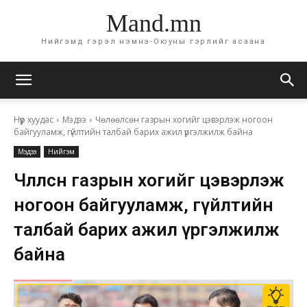
Mand.mn
Нийгэмд гэрэл нэмнэ-Оюуны гэрлийг асаана
Нүүр хуудас
Мэдээ
Чөлөөлсөн газрын хогийг цэвэрлэж ногоон
байгууламж, гүйлтийн талбай барих ажил үргэлжилж байна
Мэдээ
Нийгэм
Чөлөөлсөн газрын хогийг цэвэрлэж
ногоон байгууламж, гүйлтийн
талбай барих ажил үргэлжилж
байна