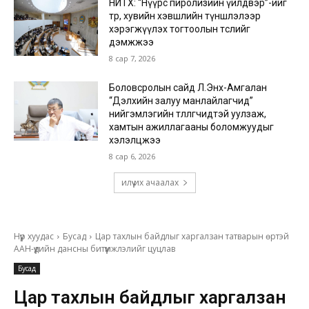
НИТХ: “Нүүрс пиролизийн үйлдвэр”-ийг
төр, хувийн хэвшлийн түншлэлээр
хэрэгжүүлэх тогтоолын төслийг
дэмжжээ
8 сар 7, 2026
Боловсролын сайд Л.Энх-Амгалан
“Дэлхийн залуу манлайлагчид”
нийгэмлэгийн төлөөлөгчидтэй уулзаж,
хамтын ажиллагааны боломжуудыг
хэлэлцжээ
8 сар 6, 2026
илүү их ачаалах