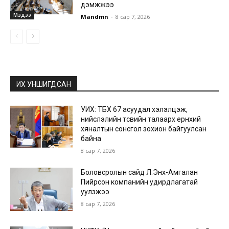
дэмжжээ
Мэдээ
Mandmn
-
8 сар 7, 2026
ИХ УНШИГДСАН
УИХ: ТБХ 67 асуудал хэлэлцэж,
нийслэлийн төсвийн талаарх ерөнхий
хяналтын сонсгол зохион байгуулсан
байна
8 сар 7, 2026
Боловсролын сайд Л.Энх-Амгалан
Пийрсон компанийн удирдлагатай
уулзжээ
8 сар 7, 2026