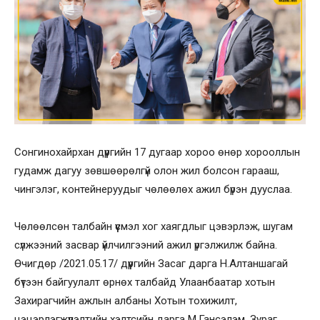
Сонгинохайрхан дүүргийн 17 дугаар хороо өнөр хорооллын
гудамж дагуу зөвшөөрөлгүй олон жил болсон гарааш,
чингэлэг, контейнеруудыг чөлөөлөх ажил бүрэн дууслаа.
Чөлөөлсөн талбайн үүсмэл хог хаягдлыг цэвэрлэж, шугам
сүлжээний засвар үйлчилгээний ажил үргэлжилж байна.
Өчигдөр /2021.05.17/ дүүргийн Засаг дарга Н.Алтаншагай
бүтээн байгуулалт өрнөх талбайд Улаанбаатар хотын
Захирагчийн ажлын албаны Хотын тохижилт,
цэцэрлэгжүүлэлтийн хэлтсийн дарга М.Гансэлэм, Зураг