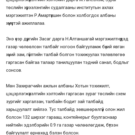
төслийн хүрээлэнгийн судалгааны институтын ахлах
мэргэжилтэн Р.Амартүвшин болон холбогдох албаны
хүмүүстэй ажиллалаа.
Энэ үеэр дүүргийн Засаг дарга Н.Алтаншагай мэргэжилтнүүдэд
газар чөлөөлсөн талбайг ногоон байгууламж бүхий явган
хүний зам, гүйлтийн талбай болгон тохижуулах төлөвлөгөө
гаргасан байгаа талаар танилцуулан тэдний санал, бодлыг
сонсов.
Мөн Захирагчийн ажлын албаны Хотын тохижилт,
цэцэрлэгжүүлэлтийн хэлтсийн гаргасан зураг төслийн схем
зургийг харгалзан, талбайн бодит зай талбайд
харьцуулалт хийлээ. Тус талбайд зөвшөөрөлгүй олон жил
болсон 132 ширхэг гарааш, контейнерыг буулгаснаар
нийтийн эдэлбэрийн 0.9 га газар чөлөөлөгдөж, бүтээн
байгуулалт өрнөхөд бэлэн болсон.