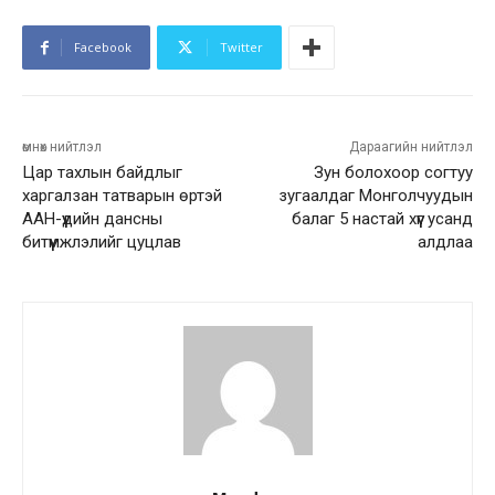
Facebook
Twitter
өмнөх нийтлэл
Дараагийн нийтлэл
Цар тахлын байдлыг
Зун болохоор согтуу
харгалзан татварын өртэй
зугаалдаг Монголчуудын
ААН-үүдийн дансны
балаг 5 настай хүүг усанд
битүүмжлэлийг цуцлав
алдлаа