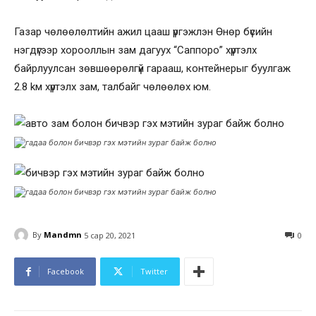
Газар чөлөөлөлтийн ажил цааш үргэжлэн Өнөр бүсийн
нэгдүгээр хорооллын зам дагуух “Саппоро” хүртэлх
байрлуулсан зөвшөөрөлгүй гарааш, контейнерыг буулгаж
2.8 kм хүртэлх зам, талбайг чөлөөлөх юм.
By
Mandmn
5 сар 20, 2021
0
Facebook
Twitter