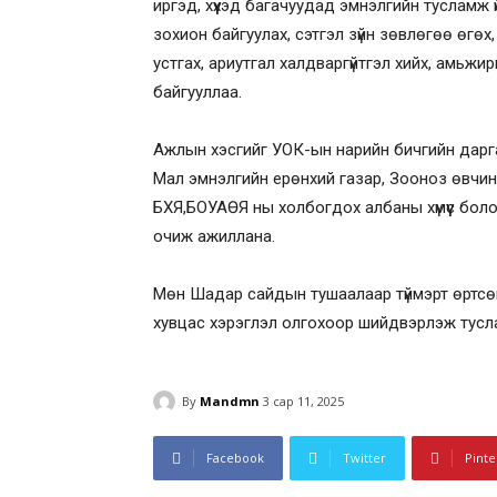
иргэд, хүүхэд багачуудад эмнэлгийн тусламж ү
зохион байгуулах, сэтгэл зүйн зөвлөгөө өгөх, 
устгах, ариутгал халдваргүйтгэл хийх, амьж
байгууллаа.
Ажлын хэсгийг УОК-ын нарийн бичгийн дарга, 
Мал эмнэлгийн ерөнхий газар, Зооноз өвчин
БХЯ,БОУАӨЯ ны холбогдох албаны хүмүүс бол
очиж ажиллана.
Мөн Шадар сайдын тушаалаар түймэрт өртсөн 2
хувцас хэрэглэл олгохоор шийдвэрлэж тусла
By
Mandmn
3 сар 11, 2025
Facebook
Twitter
Pinte