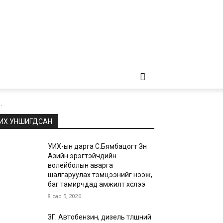
.
ИХ УНШИГДСАН
УИХ-ын дарга С.Бямбацогт Зүүн
Азийн эрэгтэйчүүдийн
волейболын аварга
шалгаруулах тэмцээнийг нээж,
баг тамирчдад амжилт хүслээ
8 сар 5, 2026
ЗГ: Автобензин, дизель түлшний