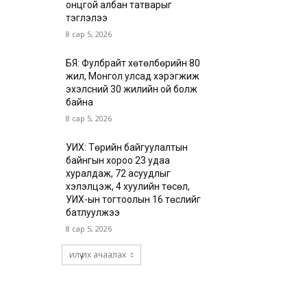
онцгой албан татварыг
тэглэлээ
8 сар 5, 2026
БЯ: Фулбрайт хөтөлбөрийн 80
жил, Монгол улсад хэрэгжиж
эхэлсний 30 жилийн ой болж
байна
8 сар 5, 2026
УИХ: Төрийн байгуулалтын
байнгын хороо 23 удаа
хуралдаж, 72 асуудлыг
хэлэлцэж, 4 хуулийн төсөл,
УИХ-ын тогтоолын 16 төслийг
батлуулжээ
8 сар 5, 2026
илүү их ачаалах