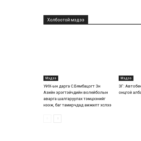
Холбоотой мэдээ
Мэдээ
Мэдээ
УИХ-ын дарга С.Бямбацогт Зүүн
ЗГ: Автобе
Азийн эрэгтэйчүүдийн волейболын
онцгой алб
аварга шалгаруулах тэмцээнийг
нээж, баг тамирчдад амжилт хүслээ