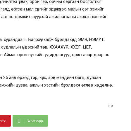
йлчилгээ үзүүлэх, орон гэр, орчны сэргээн босголтыг
галд өртсөн мал сүргийг эрүүлжүүлэх, малын сэг зэмийг
иргааг нь дэмжих шуурхай ажиллагааны ажлын хэсгийг
хурандаа Т. Баярхүү ахалж бүрэлдэхүүнд ЭМЯ, НЭМҮТ,
 судлалын үндэсний төв, ХХААХҮЯ, ХХЕГ, ЦЕГ,
он Аймаг орон нутгийн удирдлагууд орж газар дээр нь
5 айл өрхөд гэр, хүнс, эрүүл мэндийн багц, дулаан
мжийн цуваа, ажлын хэсгийн бүрэлдэхүүн өглөө хөдөлнө.
0
rest
WhatsApp