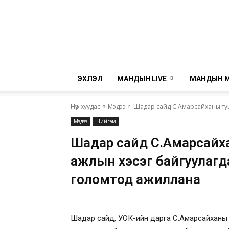
ЭХЛЭЛ
МАНДЫН LIVE
МАНДЫН 
Нүүр хуудас
Мэдээ
Шадар сайд С.Амарсайханы туша
Мэдээ
Нийгэм
Шадар сайд С.Амарсайх
ажлын хэсэг байгуулагдаж
голомтод ажиллана
Шадар сайд, УОК-ийн дарга С.Амарсайханы ту