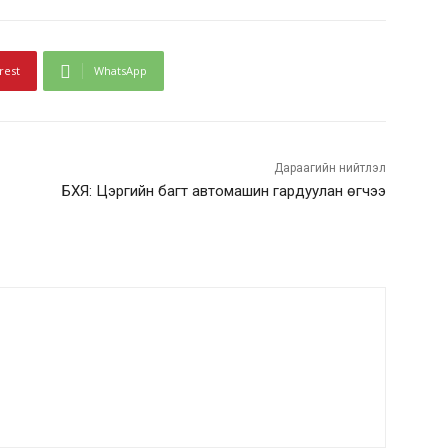
rest
WhatsApp
Дараагийн нийтлэл
БХЯ: Цэргийн багт автомашин гардуулан өгчээ