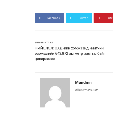
Facebook
Twitter
Pinte
өмнөх нийтлэл
НИЙСЛЭЛ: СХД-ийн хэмжээнд нийтийн
эзэмшлийн 643,872 ам метр зам талбайг
цэвэрлэлээ
Mandmn
https://mand.mn/