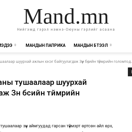
Mand.mn
Нийгэмд гэрэл нэмнэ-Оюуны гэрлийг асаана
МЭДЭЭ
МАНДЫН ПАПРИКА
МАНДЫН БҮТЭЭЛ
алаар шуурхай ажлын хэсэг байгуулагдаж Зүүн бүсийн түймрийн голомтод..
аны тушаалаар шуурхай
 Зүүн бүсийн түймрийн
шаалаар зүүн аймгуудад гарсан түймэрт өртсөн айл өрх,