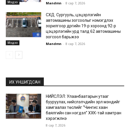
Мэдээ
Mandmn
-
8 сар 7, 2026
СХД: Сургууль, цэцэрлэгийн
автомашины зогсоолыг нэмэгдүүлэх
зорилгоор дүүргийн 19-р хороонд 92-р
цэцэрлэгийн урд талд 62 автомашины
зогсоол барьжээ
Мэдээ
Mandmn
-
8 сар 7, 2026
ИХ УНШИГДСАН
НИЙСЛЭЛ: Улаанбаатарын утааг
бууруулах, нийслэлчүүдийн эрүүл мэндийг
хамгаалах төслийг “Чингис хаан
баялгийн сан нэгдэл” ХХК-тай хамтран
хэрэгжүүлнэ
8 сар 7, 2026