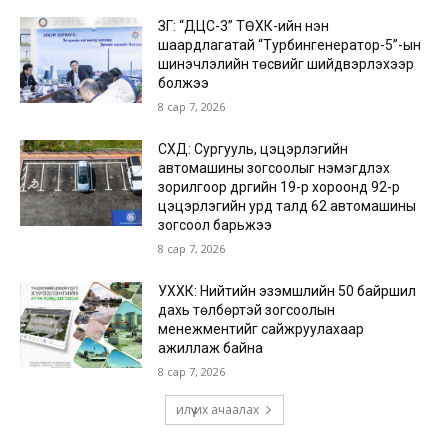
ЗГ: “ДЦС-3” ТӨХК-ийн нэн
шаардлагатай “Турбингенератор-5”-ын
шинэчлэлийн төсвийг шийдвэрлэхээр
болжээ
8 сар 7, 2026
СХД: Сургууль, цэцэрлэгийн
автомашины зогсоолыг нэмэгдүүлэх
зорилгоор дүүргийн 19-р хороонд 92-р
цэцэрлэгийн урд талд 62 автомашины
зогсоол барьжээ
8 сар 7, 2026
УХХК: Нийтийн эзэмшлийн 50 байршил
дахь төлбөртэй зогсоолын
менежментийг сайжруулахаар
ажиллаж байна
8 сар 7, 2026
илүү их ачаалах