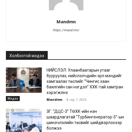
Mandmn
https://mand.mn/
Холбоотой мэдээ
НИЙСЛЭЛ: Улаанбаатарын утааг
бууруулах, нийслэлчүүдийн эрүүл мэндийг
хамгаалах төслийг “Чингис хаан
баялгийн сан нэгдэл” ХХК-тай хамтран
хэрэгжүүлнэ
Мэдээ
Mandmn
-
8 сар 7, 2026
ЗГ: “ДЦС-3” ТӨХК-ийн нэн
шаардлагатай “Турбингенератор-5”-ын
шинэчлэлийн төсвийг шийдвэрлэхээр
болжээ