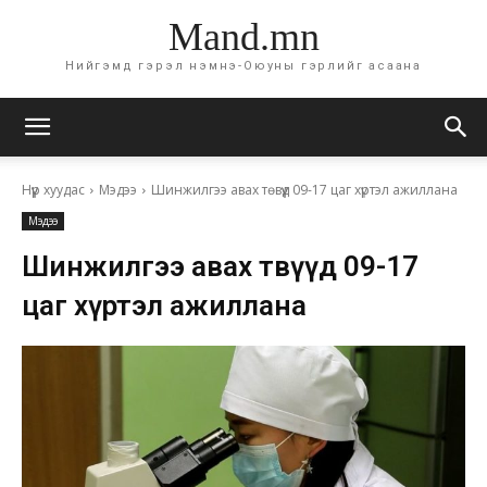
Mand.mn
Нийгэмд гэрэл нэмнэ-Оюуны гэрлийг асаана
Нүүр хуудас
Мэдээ
Шинжилгээ авах төвүүд 09-17 цаг хүртэл ажиллана
Мэдээ
Шинжилгээ авах төвүүд 09-17
цаг хүртэл ажиллана