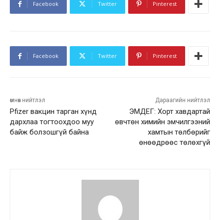
Facebook
Twitter
Pinterest
Facebook
Twitter
Pinterest
өмнөх нийтлэл
Дараагийн нийтлэл
Pfizer вакцин тарган хүнд
ЭМДЕГ: Хорт хавдартай
дархлаа тогтоохдоо муу
өвчтөн химийн эмчилгээний
байж болзошгүй байна
хамтын төлбөрийг
өнөөдрөөс төлөхгүй