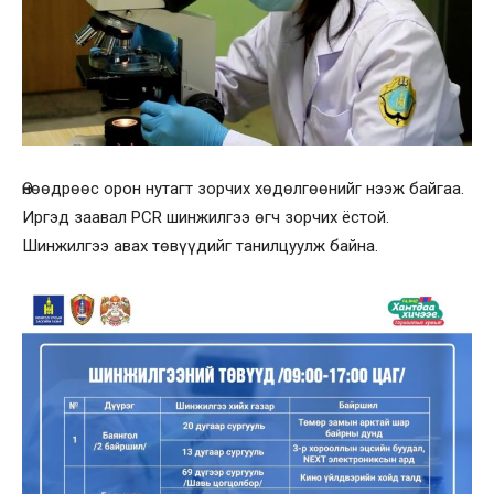
Өнөөдрөөс орон нутагт зорчих хөдөлгөөнийг нээж байгаа.
Иргэд заавал PCR шинжилгээ өгч зорчих ёстой.
Шинжилгээ авах төвүүдийг танилцуулж байна.