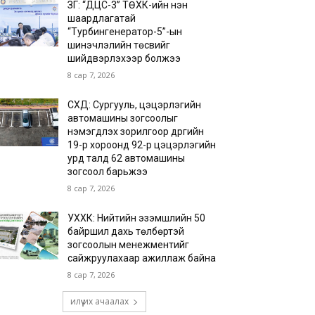
ЗГ: “ДЦС-3” ТӨХК-ийн нэн
шаардлагатай
“Турбингенератор-5”-ын
шинэчлэлийн төсвийг
шийдвэрлэхээр болжээ
8 сар 7, 2026
СХД: Сургууль, цэцэрлэгийн
автомашины зогсоолыг
нэмэгдүүлэх зорилгоор дүүргийн
19-р хороонд 92-р цэцэрлэгийн
урд талд 62 автомашины
зогсоол барьжээ
8 сар 7, 2026
УХХК: Нийтийн эзэмшлийн 50
байршил дахь төлбөртэй
зогсоолын менежментийг
сайжруулахаар ажиллаж байна
8 сар 7, 2026
илүү их ачаалах