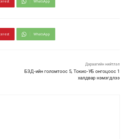
terest
WhatsApp
terest
WhatsApp
Дараагийн нийтлэл
БЗД-ийн голомтоос 5, Токио-УБ онгоцоос 1
халдвар нэмэгдлээ