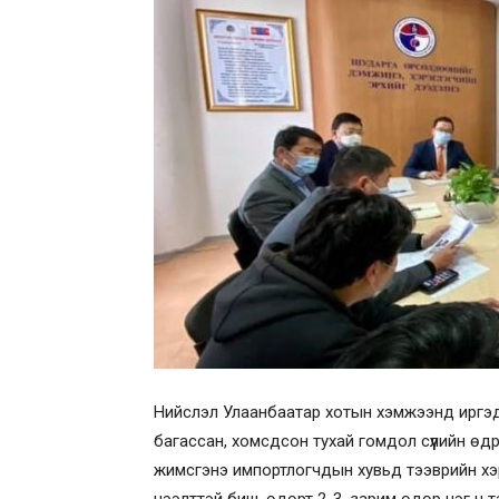
Нийслэл Улаанбаатар хотын хэмжээнд иргэд
багассан, хомсдсон тухай гомдол сүүлийн өд
жимсгэнэ импортлогчдын хувьд тээврийн хэр