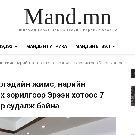
Mand.mn
Нийгэмд гэрэл нэмнэ-Оюуны гэрлийг асаана
МЭДЭЭ
МАНДЫН ПАПРИКА
МАНДЫН БҮТЭЭЛ
 жимс, нарийн ногооны хэрэглээг хангах зорилгоор Эрээн хотоос...
ргэдийн жимс, нарийн
х зорилгоор Эрээн хотоос 7
эр судалж байна