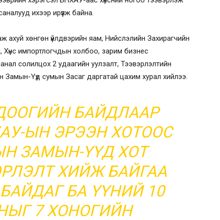
тээврийн хэрэгсэл БНХАУ-аас хүнсний ногоо тээвэрлэж
аналууд ихээр ирүүлж байна.
 аж ахуй хөнгөн үйлдвэрийн яам, Нийслэлийн Захирагчийн
, Хүнс импортлогчдын холбоо, зарим бизнес
анал солилцох 2 удаагийн уулзалт, Тээвэрлэлтийн
 Замын-Үүд сумын Засаг даргатай цахим хурал хийлээ.
ДООГИЙН БАЙДЛААР
АУ-ЫН ЭРЭЭН ХОТООС
Н ЗАМЫН-ҮҮД ХОТ
РЛЭЛТ ХИЙЖ БАЙГАА
БАЙДАГ БА ҮҮНИЙ 10
ЫГ 7 ХОНОГИЙН