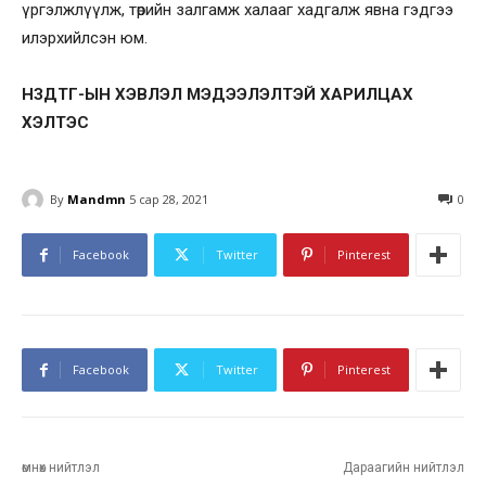
үргэлжлүүлж, төрийн залгамж халааг хадгалж явна гэдгээ
илэрхийлсэн юм.
НЗДТГ-ЫН ХЭВЛЭЛ МЭДЭЭЛЭЛТЭЙ ХАРИЛЦАХ
ХЭЛТЭС
By
Mandmn
5 сар 28, 2021
0
Facebook
Twitter
Pinterest
Facebook
Twitter
Pinterest
өмнөх нийтлэл
Дараагийн нийтлэл