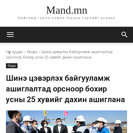
Mand.mn
Нийгэмд гэрэл нэмнэ-Оюуны гэрлийг асаана
Нүүр хуудас
Мэдээ
Шинэ цэвэрлэх байгууламж ашиглалтад
орсноор бохир усны 25 хувийг дахин ашиглана
Мэдээ
Шинэ цэвэрлэх байгууламж
ашиглалтад орсноор бохир
усны 25 хувийг дахин ашиглана