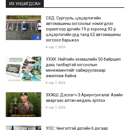
ИХ УНШИГДСАН
СХД: Сургууль, цэцэрлэгийн
автомашины зогсоолыг нэмэгдүүлэх
зорилгоор дүүргийн 19-р хороонд 92-р
цэцэрлэгийн урд талд 62 автомашины
зогсоол барьжээ
8 сар 7, 2026
УХХК: Нийтийн эзэмшлийн 50 байршил
дахь төлбөртэй зогсоолын
менежментийг сайжруулахаар
ажиллаж байна
8 сар 7, 2026
ЗХЖШ: Дэслэгч Э.Ариунтунгалаг Азийн
аваргаас алтан медаль хүртлээ
8 сар 7, 2026
УОС: Чингэлтэй дүүргийн 6 дугаар