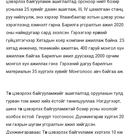
цэвэрлэх байгууламж ашиглалтад орсноор нийт бохир
усныхаа 25 хувийг дахин ашиглаж, III, IV цахилгаан станц
руу нийлүүлж, энэ хэрээр Улаанбаатар хотын цэвэр усны
хэрэглээнд хэмнэлт гарна. Барилга угсралтын ажил 2020
оны наймдугаар сард эхэлсэн. Гэрээгээр ерөнхий
гүйцэтгэгчээр Хятадын хоёр компани ажиллаж байна. 25
хятад инженер, техникийн ажилтан, 400 гаруй монгол хүн
ажиллаж байгаа. Барилгын ажил дуусахад 2000 орчим
монгол хүн ажиллах гэнэ. Гэрээний дагуу барилгын
материалын 35 хүртэлх хувийг Монголоос авч байгаа аж.
Төв цэвэрлэх байгууламжийг ашиглалтад оруулахын тулд
гурван том ажил хийх ёстойг танилцууллаа. Нэгдүгээрт,
шинэ төв цэвэрлэх байгууламжтай бохир усны хоолойг
холбох ёстой. Гачуурт тосгоноос Дүнжингарав хүртэл 20
км газрын шугам угсралтын ажил хийгдсэн.
Дүнжингараваас Төв цэвэрлэх байгууламж хүртэлх 10 км