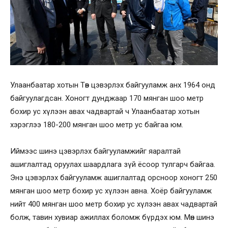
Улаанбаатар хотын Төв цэвэрлэх байгууламж анх 1964 онд
байгуулагдсан. Хоногт дунджаар 170 мянган шоо метр
бохир ус хүлээн авах чадвартай ч Улаанбаатар хотын
хэрэглээ 180-200 мянган шоо метр ус байгаа юм.
Иймээс шинэ цэвэрлэх байгууламжийг яаралтай
ашиглалтад оруулах шаардлага зүй ёсоор тулгарч байгаа.
Энэ цэвэрлэх байгууламж ашиглалтад орсноор хоногт 250
мянган шоо метр бохир ус хүлээн авна. Хоёр байгууламж
нийт 400 мянган шоо метр бохир ус хүлээн авах чадвартай
болж, тавин хувиар ажиллах боломж бүрдэх юм. Мөн шинэ