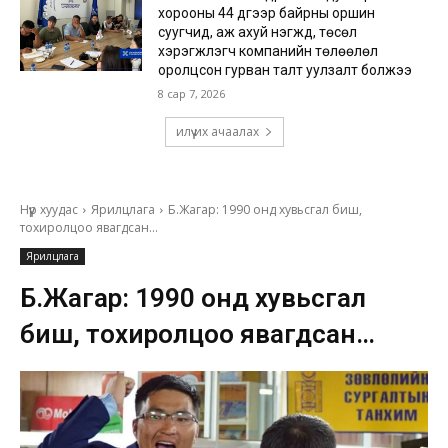
хорооны 44 дүгээр байрны оршин
суугчид, аж ахуй нэгжүүд, төсөл
хэрэгжүүлэгч компанийн төлөөлөл
оролцсон гурван талт уулзалт болжээ
8 сар 7, 2026
илүү их ачаалах