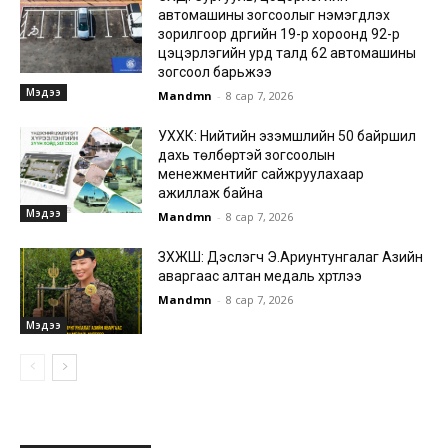
автомашины зогсоолыг нэмэгдүүлэх
зорилгоор дүүргийн 19-р хороонд 92-р
цэцэрлэгийн урд талд 62 автомашины
зогсоол барьжээ
Мэдээ
Mandmn
-
8 сар 7, 2026
УХХК: Нийтийн эзэмшлийн 50 байршил
дахь төлбөртэй зогсоолын
менежментийг сайжруулахаар
ажиллаж байна
Мэдээ
Mandmn
-
8 сар 7, 2026
ЗХЖШ: Дэслэгч Э.Ариунтунгалаг Азийн
аваргаас алтан медаль хүртлээ
Mandmn
-
8 сар 7, 2026
Мэдээ