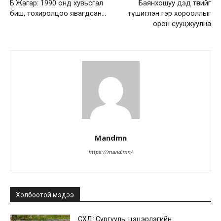
Б.Жагар: 1990 онд хувьсгал
Баянхошуу дэд төвийг
биш, тохиролцоо явагдсан…
түшиглэн гэр хорооллыг
орон сууцжуулна
Mandmn
https://mand.mn/
Холбоотой мэдээ
СХД: Сургууль, цэцэрлэгийн