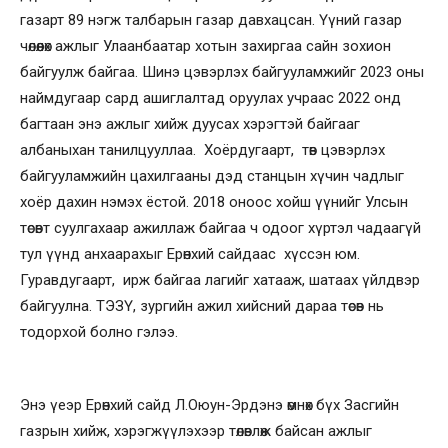
газарт 89 нэгж талбарын газар давхацсан. Үүний газар
чөлөөлөх ажлыг Улаанбаатар хотын захиргаа сайн зохион
байгуулж байгаа. Шинэ цэвэрлэх байгууламжийг 2023 оны
наймдугаар сард ашиглалтад оруулах учраас 2022 онд
багтаан энэ ажлыг хийж дуусах хэрэгтэй байгааг
албаныхан танилцууллаа. Хоёрдугаарт, төв цэвэрлэх
байгууламжийн цахилгааны дэд станцын хүчин чадлыг
хоёр дахин нэмэх ёстой. 2018 оноос хойш үүнийг Улсын
төсөвт суулгахаар ажиллаж байгаа ч одоог хүртэл чадаагүй
тул үүнд анхаарахыг Ерөнхий сайдаас хүссэн юм.
Гуравдугаарт, ирж байгаа лагийг хатааж, шатаах үйлдвэр
байгуулна. ТЭЗҮ, зургийн ажил хийсний дараа төсөв нь
тодорхой болно гэлээ.
Энэ үеэр Ерөнхий сайд Л.Оюун-Эрдэнэ өмнөх бүх Засгийн
газрын хийж, хэрэгжүүлэхээр төлөвлөж байсан ажлыг