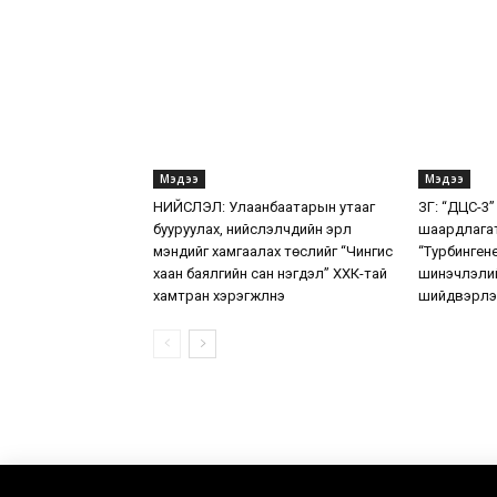
Мэдээ
Мэдээ
НИЙСЛЭЛ: Улаанбаатарын утааг
ЗГ: “ДЦС-3”
бууруулах, нийслэлчүүдийн эрүүл
шаардлага
мэндийг хамгаалах төслийг “Чингис
“Турбинген
хаан баялгийн сан нэгдэл” ХХК-тай
шинэчлэлий
хамтран хэрэгжүүлнэ
шийдвэрлэ