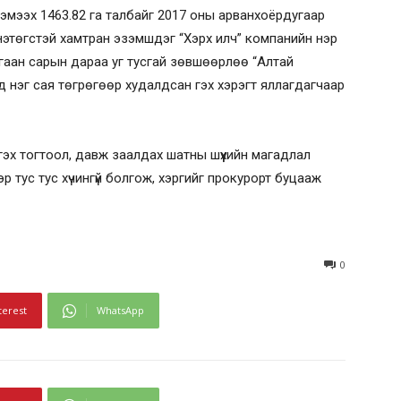
хэмээх 1463.82 га талбайг 2017 оны арванхоёрдугаар
энэтөгстэй хамтран эзэмшдэг “Хэрх илч” компанийн нэр
ргаан сарын дараа уг тусгай зөвшөөрлөө “Алтай
 нэг сая төгрөгөөр худалдсан гэх хэрэгт яллагдагчаар
тгэх тогтоол, давж заалдах шатны шүүхийн магадлал
р тус тус хүчингүй болгож, хэргийг прокурорт буцааж
0
terest
WhatsApp