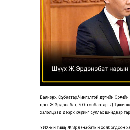
Баянзүрх, Сүхбаатар,Чингэлтэй дүүргийн Эрүүгий
цагт Ж.Эрдэнэбат, Б.Отгонбаатар, Д.Түвшинж
хэлэлцээд дээрх хүмүүсийг суллах шийдвэр га
УИХ-ын гишүүн Ж.Эрдэнэбатын холбогдсон хэ