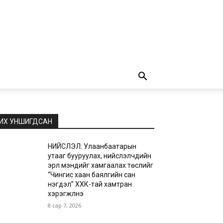
ИХ УНШИГДСАН
НИЙСЛЭЛ: Улаанбаатарын
утааг бууруулах, нийслэлчүүдийн
эрүүл мэндийг хамгаалах төслийг
“Чингис хаан баялгийн сан
нэгдэл” ХХК-тай хамтран
хэрэгжүүлнэ
8 сар 7, 2026