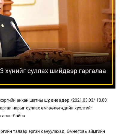
н хэргийн анхан шатны шүүх өнөөдөр /2021.03.03/ 10.00
аргал нарыг суллах өмгөөлөгчдийн хүсэлтийг
ргасан байна.
ргийн талаар эргэн сануулахад, Өмнөговь аймгийн