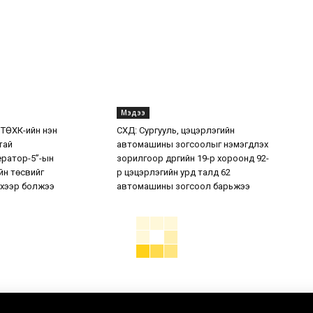
Мэдээ
 ТӨХК-ийн нэн
СХД: Сургууль, цэцэрлэгийн
тай
автомашины зогсоолыг нэмэгдүүлэх
ератор-5”-ын
зорилгоор дүүргийн 19-р хороонд 92-
н төсвийг
р цэцэрлэгийн урд талд 62
хээр болжээ
автомашины зогсоол барьжээ