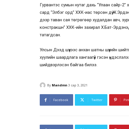
Гурвантэс сумын нутаг дахь “Улаан сайр-2” 
сард “Элбэг орд” ХХК-иас төрсөн дүү Ж.Эрд
дээр таван сая төгрөгөөр худалдан авч, зу
констракшн” ХХК-ийн захирал Х.Бат-Эрдэнэд
татагдсан.
Улсын Дээд шүүхээс анхан шатны шүүхийн ший
хуулийн шаардлага хангаагүй гэсэн үндэслэлээ
шийдвэрлэсэн байгаа билээ.
By
Mandmn
3 сар 3, 2021
Facebook
Twitter
Pin