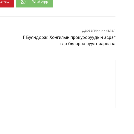
terest
WhatsApp
Дараагийн нийтлэл
Г.Буяндорж: Хонгилын прокуроруудын эсрэг
гэр бүлээрээ суулт зарлана