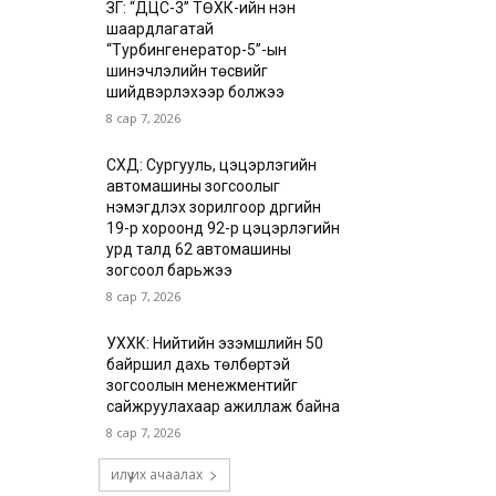
ЗГ: “ДЦС-3” ТӨХК-ийн нэн
шаардлагатай
“Турбингенератор-5”-ын
шинэчлэлийн төсвийг
шийдвэрлэхээр болжээ
8 сар 7, 2026
СХД: Сургууль, цэцэрлэгийн
автомашины зогсоолыг
нэмэгдүүлэх зорилгоор дүүргийн
19-р хороонд 92-р цэцэрлэгийн
урд талд 62 автомашины
зогсоол барьжээ
8 сар 7, 2026
УХХК: Нийтийн эзэмшлийн 50
байршил дахь төлбөртэй
зогсоолын менежментийг
сайжруулахаар ажиллаж байна
8 сар 7, 2026
илүү их ачаалах