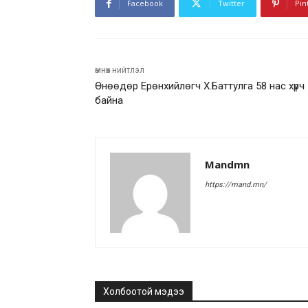
Facebook
Twitter
Pin
өмнөх нийтлэл
Өнөөдөр Ерөнхийлөгч Х.Баттулга 58 нас хүрч
байна
Mandmn
https://mand.mn/
Холбоотой мэдээ