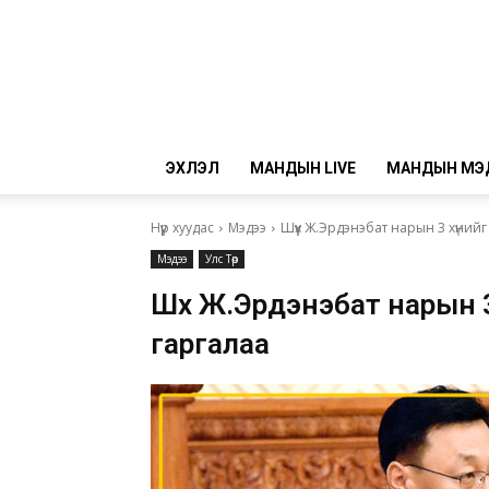
ЭХЛЭЛ
МАНДЫН LIVE
МАНДЫН МЭ
Нүүр хуудас
Мэдээ
Шүүх Ж.Эрдэнэбат нарын 3 хүний
Мэдээ
Улс Төр
Шүүх Ж.Эрдэнэбат нарын 
гаргалаа