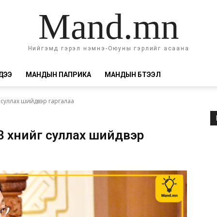
Mand.mn
Нийгэмд гэрэл нэмнэ-Оюуны гэрлийг асаана
ДЭЭ
МАНДЫН ПАПРИКА
МАНДЫН БҮТЭЭЛ
г суллах шийдвэр гаргалаа
3 хүнийг суллах шийдвэр