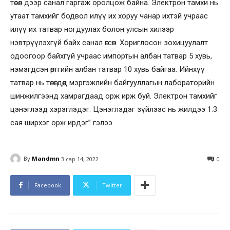
төсөл дээр санал гаргаж оролцож байна. Электрон тамхи нь
утаат тамхийг бодвол илүү их хоруу чанар ихтэй учраас
илүү их татвар ногдуулах болон улсын хилээр
нэвтрүүлэхгүй байх санал өгсөн. Хориглосон зохицуулалт
одоогоор байхгүй учраас импортын албан татвар 5 хувь,
нэмэгдсэн өртгийн албан татвар 10 хувь байгаа. Ийнхүү
татвар нь төлөгдөөд мэргэжлийн байгууллагын лабораторийн
шинжилгээнд хамрагдаад орж ирж буй. Электрон тамхийг
цэнэглээд хэрэглэдэг. Цэнэглэдэг зүйлээс нь жилдээ 1.3
сая ширхэг орж ирдэг” гэлээ.
By
Mandmn
3 сар 14, 2022
0
Facebook
Twitter