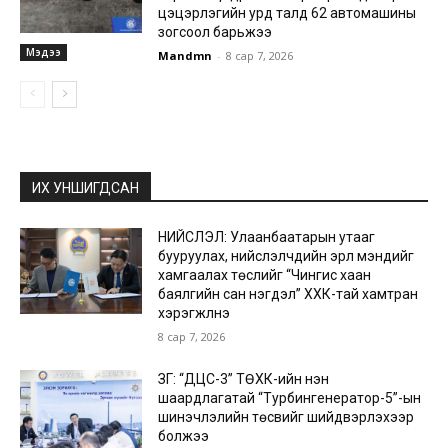
цэцэрлэгийн урд талд 62 автомашины
зогсоол барьжээ
Мэдээ
Mandmn
-
8 сар 7, 2026
ИХ УНШИГДСАН
НИЙСЛЭЛ: Улаанбаатарын утааг
бууруулах, нийслэлчүүдийн эрүүл мэндийг
хамгаалах төслийг “Чингис хаан
баялгийн сан нэгдэл” ХХК-тай хамтран
хэрэгжүүлнэ
8 сар 7, 2026
ЗГ: “ДЦС-3” ТӨХК-ийн нэн
шаардлагатай “Турбингенератор-5”-ын
шинэчлэлийн төсвийг шийдвэрлэхээр
болжээ