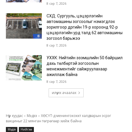
8 сар 7, 2026
СХД: Сургууль, цэцэрлэгийн
автомашины зогсоолыг нэмэгдүүлэх
зорилгоор дүүргийн 19-р хороонд 92-р
цэцэрлэгийн урд талд 62 автомашины
зогсоол барьжээ
8 сар 7, 2026
УХХК: Нийтийн эзэмшлийн 50 байршил
дахь төлбөртэй зогсоолын
менежментийг сайжруулахаар
ажиллаж байна
8 сар 7, 2026
илүү их ачаалах