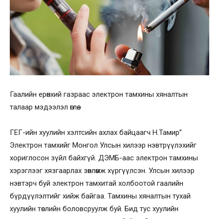
Гаалийн ерөнхий газраас электрон тамхины хяналтын
талаар мэдээлэл өглөө.
ГЕГ-ийн хуулийн хэлтсийн ахлах байцаагч Н.Тамир”
Электрон тамхийг Монгол Улсын хилээр нэвтрүүлэхийг
хориглосон зүйл байхгүй. ДЭМБ-аас электрон тамхины
хэрэглээг хязгаарлах зөвлөмж хүргүүлсэн. Улсын хилээр
нэвтэрч буй электрон тамхитай холбоотой гаалийн
бүрдүүлэлтийг хийж байгаа. Тамхины хяналтын тухай
хуулийн төслийн боловсруулж буй. Бид тус хуулийн