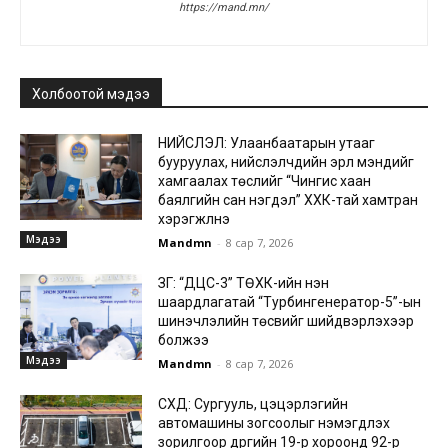
https://mand.mn/
Холбоотой мэдээ
НИЙСЛЭЛ: Улаанбаатарын утааг
бууруулах, нийслэлчүүдийн эрүүл мэндийг
хамгаалах төслийг “Чингис хаан
баялгийн сан нэгдэл” ХХК-тай хамтран
хэрэгжүүлнэ
Мэдээ
Mandmn
-
8 сар 7, 2026
ЗГ: “ДЦС-3” ТӨХК-ийн нэн
шаардлагатай “Турбингенератор-5”-ын
шинэчлэлийн төсвийг шийдвэрлэхээр
болжээ
Мэдээ
Mandmn
-
8 сар 7, 2026
СХД: Сургууль, цэцэрлэгийн
автомашины зогсоолыг нэмэгдүүлэх
зорилгоор дүүргийн 19-р хороонд 92-р