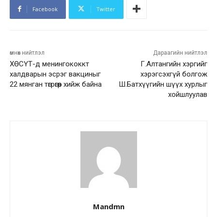
Facebook
Twitter
өмнөх нийтлэл
Дараагийн нийтлэл
ХӨСҮТ-д менингококкт
Г.Алтангийн хэргийг
халдварын эсрэг вакциныг
хэрэгсэхгүй болгож
22 мянган төгрөгөөр хийж байна
Ш.Батхүүгийн шүүх хурлыг
хойшлуулав
Mandmn