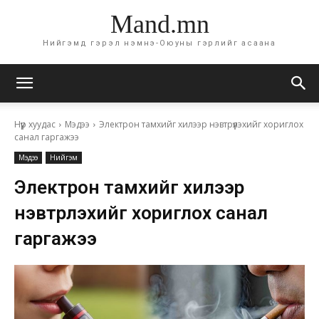
Mand.mn
Нийгэмд гэрэл нэмнэ-Оюуны гэрлийг асаана
Нүүр хуудас
Мэдээ
Электрон тамхийг хилээр нэвтрүүлэхийг хориглох
санал гаргажээ
Мэдээ
Нийгэм
Электрон тамхийг хилээр
нэвтрүүлэхийг хориглох санал
гаргажээ