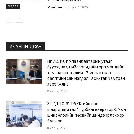
зогсоол барьжээ
Мэдээ
Mandmn
-
8 сар 7, 2026
ИХ УНШИГДСАН
НИЙСЛЭЛ: Улаанбаатарын утааг
бууруулах, нийслэлчүүдийн эрүүл мэндийг
хамгаалах төслийг “Чингис хаан
баялгийн сан нэгдэл” ХХК-тай хамтран
хэрэгжүүлнэ
8 сар 7, 2026
ЗГ: “ДЦС-3” ТӨХК-ийн нэн
шаардлагатай “Турбингенератор-5”-ын
шинэчлэлийн төсвийг шийдвэрлэхээр
болжээ
8 сар 7, 2026