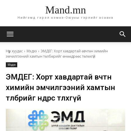
Mand.mn
Нийгэмд гэрэл нэмнэ-Оюуны гэрлийг асаана
Нүүр хуудас
Мэдээ
ЭМДЕГ: Хорт хавдартай өвчтөн химийн
эмчилгээний хамтын төлбөрийг өнөөдрөөс төлөхгүй
Мэдээ
ЭМДЕГ: Хорт хавдартай өвчтөн
химийн эмчилгээний хамтын
төлбөрийг өнөөдрөөс төлөхгүй