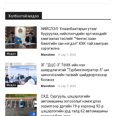
Холбоотой мэдээ
НИЙСЛЭЛ: Улаанбаатарын утааг
бууруулах, нийслэлчүүдийн эрүүл мэндийг
хамгаалах төслийг “Чингис хаан
баялгийн сан нэгдэл” ХХК-тай хамтран
хэрэгжүүлнэ
Мэдээ
Mandmn
-
8 сар 7, 2026
ЗГ: “ДЦС-3” ТӨХК-ийн нэн
шаардлагатай “Турбингенератор-5”-ын
шинэчлэлийн төсвийг шийдвэрлэхээр
болжээ
Мэдээ
Mandmn
-
8 сар 7, 2026
СХД: Сургууль, цэцэрлэгийн
автомашины зогсоолыг нэмэгдүүлэх
зорилгоор дүүргийн 19-р хороонд 92-р
цэцэрлэгийн урд талд 62 автомашины