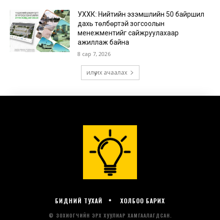
БИДНИЙ ТУХАЙ
ХОЛБОО БАРИХ
© ЗОХИОГЧИЙН ЭРХ ХУУЛИАР ХАМГААЛАГДСАН.