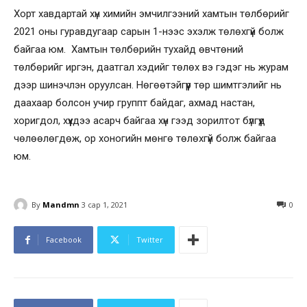
Хорт хавдартай хүн химийн эмчилгээний хамтын төлбөрийг
2021 оны гуравдугаар сарын 1-нээс эхэлж төлөхгүй болж
байгаа юм. Хамтын төлбөрийн тухайд өвчтөний
төлбөрийг иргэн, даатгал хэдийг төлөх вэ гэдэг нь журам
дээр шинэчлэн оруулсан. Нөгөөтэйгүүр төр шимтгэлийг нь
даахаар болсон учир группт байдаг, ахмад настан,
хоригдол, хүүхдээ асарч байгаа хүн гээд зорилтот бүлгүүд
чөлөөлөгдөж, ор хоногийн мөнгө төлөхгүй болж байгаа
юм.
By
Mandmn
3 сар 1, 2021
0
Facebook
Twitter