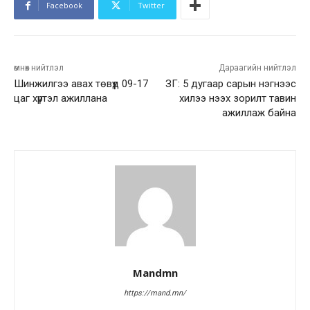
Facebook
Twitter
өмнөх нийтлэл
Дараагийн нийтлэл
Шинжилгээ авах төвүүд 09-17
ЗГ: 5 дугаар сарын нэгнээс
цаг хүртэл ажиллана
хилээ нээх зорилт тавин
ажиллаж байна
Mandmn
https://mand.mn/