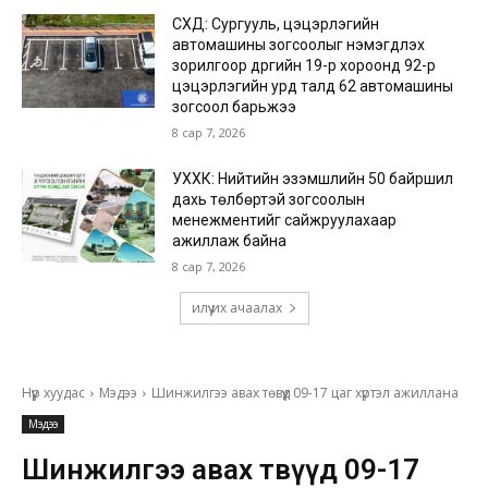
СХД: Сургууль, цэцэрлэгийн
автомашины зогсоолыг нэмэгдүүлэх
зорилгоор дүүргийн 19-р хороонд 92-р
цэцэрлэгийн урд талд 62 автомашины
зогсоол барьжээ
8 сар 7, 2026
УХХК: Нийтийн эзэмшлийн 50 байршил
дахь төлбөртэй зогсоолын
менежментийг сайжруулахаар
ажиллаж байна
8 сар 7, 2026
илүү их ачаалах