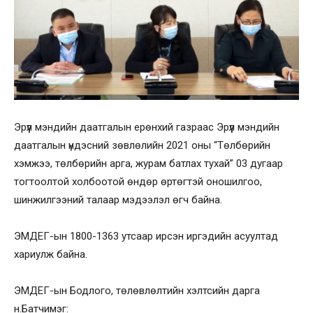
Эрүүл мэндийн даатгалын ерөнхий газраас Эрүүл мэндийн
даатгалын үндэсний зөвлөлийн 2021 оны “Төлбөрийн
хэмжээ, төлбөрийн арга, журам батлах тухай” 03 дугаар
тогтоолтой холбоотой өндөр өртөгтэй оношилгоо,
шинжилгээний талаар мэдээлэл өгч байна.
ЭМДЕГ-ын 1800-1363 утсаар ирсэн иргэдийн асуултад
хариулж байна.
ЭМДЕГ-ын Бодлого, төлөвлөлтийн хэлтсийн дарга
н.Батчимэг: