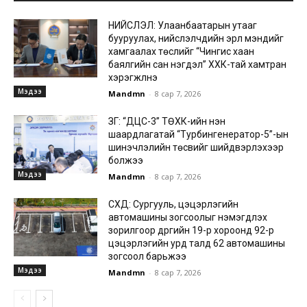
НИЙСЛЭЛ: Улаанбаатарын утааг
бууруулах, нийслэлчүүдийн эрүүл мэндийг
хамгаалах төслийг “Чингис хаан
баялгийн сан нэгдэл” ХХК-тай хамтран
хэрэгжүүлнэ
Мэдээ
Mandmn
-
8 сар 7, 2026
ЗГ: “ДЦС-3” ТӨХК-ийн нэн
шаардлагатай “Турбингенератор-5”-ын
шинэчлэлийн төсвийг шийдвэрлэхээр
болжээ
Мэдээ
Mandmn
-
8 сар 7, 2026
СХД: Сургууль, цэцэрлэгийн
автомашины зогсоолыг нэмэгдүүлэх
зорилгоор дүүргийн 19-р хороонд 92-р
цэцэрлэгийн урд талд 62 автомашины
зогсоол барьжээ
Мэдээ
Mandmn
-
8 сар 7, 2026