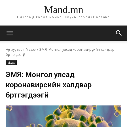
Mand.mn
Нийгэмд гэрэл нэмнэ-Оюуны гэрлийг асаана
Нүүр хуудас
Мэдээ
ЭМЯ: Монгол улсад коронавирүсийн халдвар
бүртгэгдээгүй
Мэдээ
ЭМЯ: Монгол улсад
коронавирүсийн халдвар
бүртгэгдээгүй