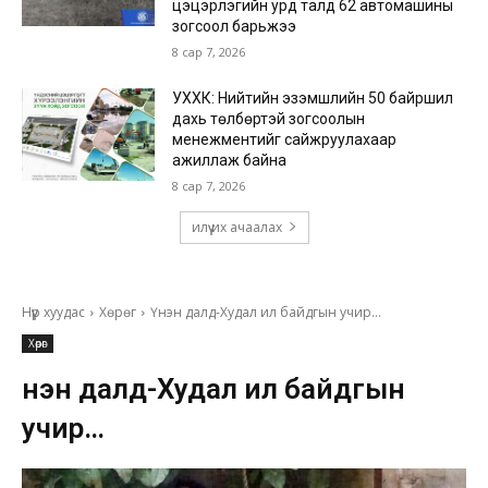
цэцэрлэгийн урд талд 62 автомашины
зогсоол барьжээ
8 сар 7, 2026
УХХК: Нийтийн эзэмшлийн 50 байршил
дахь төлбөртэй зогсоолын
менежментийг сайжруулахаар
ажиллаж байна
8 сар 7, 2026
илүү их ачаалах