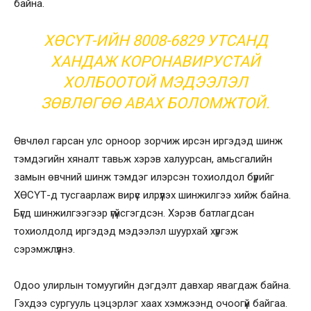
байна.
ХӨСҮТ-ИЙН 8008-6829 УТСАНД
ХАНДАЖ КОРОНАВИРУСТАЙ
ХОЛБООТОЙ МЭДЭЭЛЭЛ
ЗӨВЛӨГӨӨ АВАХ БОЛОМЖТОЙ.
Өвчлөл гарсан улс орноор зорчиж ирсэн иргэдэд шинж
тэмдэгийн хяналт тавьж хэрэв халуурсан, амьсгалийн
замын өвчний шинж тэмдэг илэрсэн тохиолдол бүрийг
ХӨСҮТ-д тусгаарлаж вирүс илрүүлэх шинжилгээ хийж байна.
Бүгд шинжилгээгээр үгүйсгэгдсэн. Хэрэв батлагдсан
тохиолдолд иргэдэд мэдээлэл шуурхай хүргэж
сэрэмжлүүлнэ.
Одоо улирлын томуугийн дэгдэлт давхар явагдаж байна.
Гэхдээ сургууль цэцэрлэг хаах хэмжээнд очоогүй байгаа.