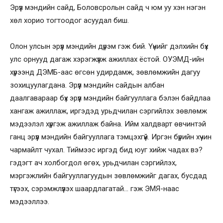
Эрүүл мэндийн сайд, Боловсролын сайд ч юм уу хэн нэгэн
хөл хорио тогтоодог асуудал биш.
Олон улсын эрүүл мэндийн дүрэм гэж бий. Үүнийг дэлхийн бүх
улс орнууд дагаж хэрэгжүүлж ажиллах ёстой. ОУЭМД-ийн
хүрээнд ДЭМБ-аас өгсөн удирдамж, зөвлөмжийн дагуу
зохицуулагдана. Эрүүл мэндийн сайдын албан
даалгавараар бүх эрүүл мэндийн байгууллага бэлэн байдлаа
хангаж ажиллаж, иргэдэд урьдчилан сэргийлэх зөвлөмж
мэдээлэл хүргэж ажиллаж байна. Ийм халдварт өвчинтэй
ганц эрүүл мэндийн байгууллага тэмцэхгүй. Иргэн бүрийн хүчин
чармайлт чухал. Тиймээс иргэд бид юуг хийж чадах вэ?
гэдэгт ач холбогдол өгөх, урьдчилан сэргийлэх,
мэргэжлийн байгууллагуудын зөвлөмжийг дагах, бусдад
түгээх, сэрэмжлүүлэх шаардлагатай… гэж ЭМЯ-наас
мэдээллээ.