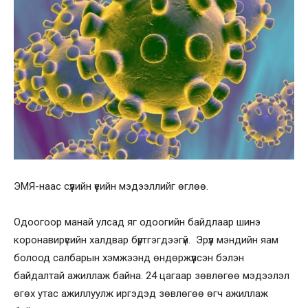
ЭМЯ-наас сүүлийн үеийн мэдээллийг өглөө.
Одоогоор манай улсад яг одоогийн байдлаар шинэ
коронавирүсийн халдвар бүртгэгдээгүй. Эрүүл мэндийн яам
болоод салбарын хэмжээнд өндөржүүлсэн бэлэн
байдалтай ажиллаж байна. 24 цагаар зөвлөгөө мэдээлэл
өгөх утас ажиллуулж иргэдэд зөвлөгөө өгч ажиллаж