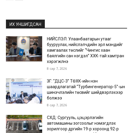
ИХ УНШИГДСАН
НИЙСЛЭЛ: Улаанбаатарын утааг
бууруулах, нийслэлчүүдийн эрүүл мэндийг
хамгаалах төслийг “Чингис хаан
баялгийн сан нэгдэл” ХХК-тай хамтран
хэрэгжүүлнэ
8 сар 7, 2026
ЗГ: “ДЦС-3” ТӨХК-ийн нэн
шаардлагатай “Турбингенератор-5”-ын
шинэчлэлийн төсвийг шийдвэрлэхээр
болжээ
8 сар 7, 2026
СХД: Сургууль, цэцэрлэгийн
автомашины зогсоолыг нэмэгдүүлэх
зорилгоор дүүргийн 19-р хороонд 92-р