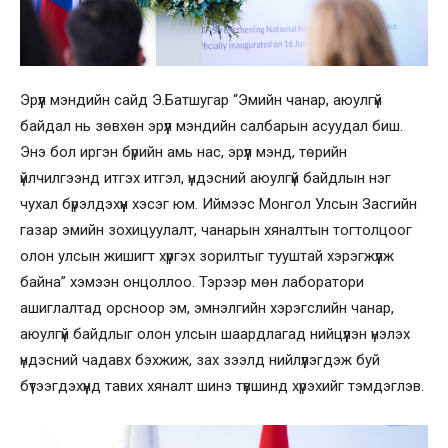
Эрүүл мэндийн сайд Э.Батшугар “Эмийн чанар, аюулгүй
байдал нь зөвхөн эрүүл мэндийн салбарын асуудал биш.
Энэ бол иргэн бүрийн амь нас, эрүүл мэнд, төрийн
үйлчилгээнд итгэх итгэл, үндэсний аюулгүй байдлын нэг
чухал бүрэлдэхүүн хэсэг юм. Иймээс Монгол Улсын Засгийн
газар эмийн зохицуулалт, чанарын хяналтын тогтолцоог
олон улсын жишигт хүргэх зорилтыг тууштай хэрэгжүүлж
байна” хэмээн онцоллоо. Тэрээр мөн лаборатори
ашиглалтад орсноор эм, эмнэлгийн хэрэгслийн чанар,
аюулгүй байдлыг олон улсын шаардлагад нийцүүлэн үнэлэх
үндэсний чадавх бэхжиж, зах зээлд нийлүүлэгдэж буй
бүтээгдэхүүнд тавих хяналт шинэ түвшинд хүрэхийг тэмдэглэв.