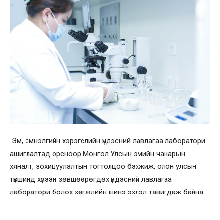
Эм, эмнэлгийн хэрэгслийн үндэсний лавлагаа лаборатори
ашиглалтад орсноор Монгол Улсын эмийн чанарын
хяналт, зохицуулалтын тогтолцоо бэхжиж, олон улсын
түвшинд хүлээн зөвшөөрөгдөх үндэсний лавлагаа
лаборатори болох хөгжлийн шинэ эхлэл тавигдаж байна.