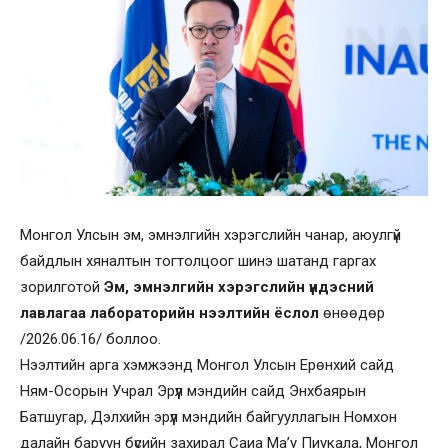
Монгол Улсын эм, эмнэлгийн хэрэгслийн чанар, аюулгүй
байдлын хяналтын тогтолцоог шинэ шатанд гаргах
зорилготой
Эм, эмнэлгийн хэрэгслийн үндэсний
лавлагаа лабораторийн нээлтийн ёслол
өнөөдөр
/2026.06.16/ боллоо.
Нээлтийн арга хэмжээнд Монгол Улсын Ерөнхий сайд
Ням-Осорын Учрал Эрүүл мэндийн сайд Энхбаярын
Батшугар, Дэлхийн эрүүл мэндийн байгууллагын Номхон
далайн баруун бүсийн захирал Саиа Ма’у Пиукала, Монгол