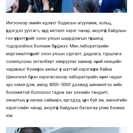
Ингэснээр эмийн идэвхт бодисын агууламж, хольц,
үлдэгдэл уусгагч, хүнд металл зэрэг чанар, аюулгүй байдлын
гол үзүүлэлтүүдийг олон улсын шаардлагын түвшинд
тодорхойлох боломж бүрджээ. Мөн лабораторийн
мэргэжилтнүүдийг олон улсын сургалт, дадлага, туршлага
солилцооны хөтөлбөрт хамруулах замаар хүний нөөцийн
чадавхыг бэхжүүлэх ажлыг үе шаттай хэрэгжүүлж байна.
Шинэчлэл бүрэн хэрэгжсэнээр лабораторийн хүчин чадал
эрс нэмэгдэж, жилд 4000–5000 дээжид шинжилгээ хийх
боломжтой болохоос гадна зах зээлийн тандалт,
хяналтын үр нөлөө сайжирч, иргэдэд хүрч буй эм, эмнэлгийн
хэрэгслийн чанар, аюулгүй байдлын баталгаа улам бэхжих
юм.