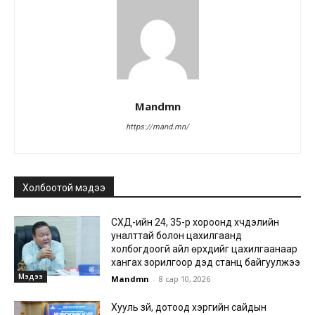
Mandmn
https://mand.mn/
Холбоотой мэдээ
СХД-ийн 24, 35-р хороонд хүчдэлийн
уналттай болон цахилгаанд
холбогдоогүй айл өрхүүдийг цахилгаанаар
хангах зорилгоор дэд станц байгуулжээ
Мэдээ
Mandmn
-
8 сар 10, 2026
Хууль зүй, дотоод хэргийн сайдын