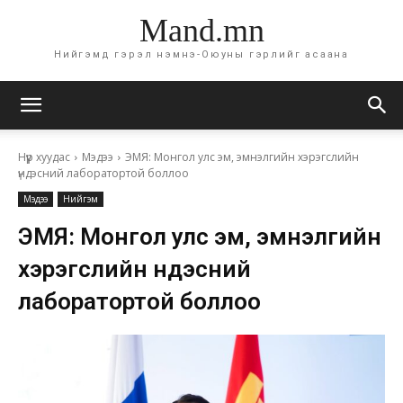
Mand.mn
Нийгэмд гэрэл нэмнэ-Оюуны гэрлийг асаана
Нүүр хуудас
Мэдээ
ЭМЯ: Монгол улс эм, эмнэлгийн хэрэгслийн
үндэсний лаборатортой боллоо
Мэдээ
Нийгэм
ЭМЯ: Монгол улс эм, эмнэлгийн
хэрэгслийн үндэсний
лаборатортой боллоо