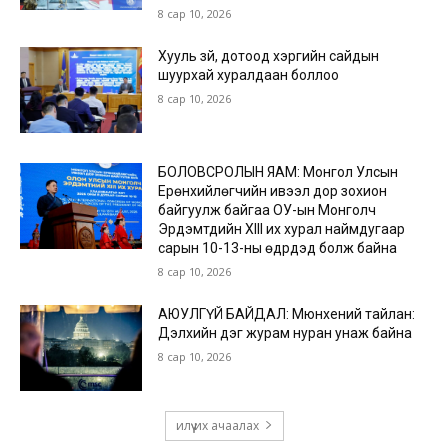
8 сар 10, 2026
Хууль зүй, дотоод хэргийн сайдын
шуурхай хуралдаан боллоо
8 сар 10, 2026
БОЛОВСРОЛЫН ЯАМ: Монгол Улсын
Ерөнхийлөгчийн ивээл дор зохион
байгуулж байгаа ОУ-ын Монголч
Эрдэмтдийн XIII их хурал наймдугаар
сарын 10-13-ны өдрүүдэд болж байна
8 сар 10, 2026
АЮУЛГҮЙ БАЙДАЛ: Мюнхений тайлан:
Дэлхийн дэг журам нуран унаж байна
8 сар 10, 2026
илүү их ачаалах