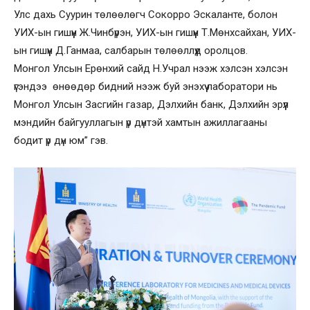
Улс дахь Суурин төлөөлөгч Сокорро Эскаланте, болон
УИХ-ын гишүүн Ж.Чинбүрэн, УИХ-ын гишүүн Т.Мөнхсайхан, УИХ-
ын гишүүн Д.Ганмаа, салбарын төлөөллүүд оролцов.
Монгол Улсын Ерөнхий сайд Н.Учрал нээж хэлсэн хэлсэн
үгэндээ өнөөдөр бидний нээж буй энэхүү лаборатори нь
Монгол Улсын Засгийн газар, Дэлхийн банк, Дэлхийн эрүүл
мэндийн байгууллагын үр дүнтэй хамтын ажиллагааны
бодит үр дүн юм” гэв.