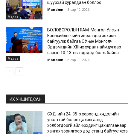
шуурхай хуралдаан боллоо
Mandmn
-
8 сар 10, 2026
Мэдээ
БОЛОВСРОЛЫН ЯАМ: Монгол Улсын
Ерөнхийлөгчийн ивээл дор зохион
байгуулж байгаа ОУ-ын Монголч
Эрдэмтдийн XIII их хурал наймдугаар
сарын 10-13-ны өдрүүдэд болж байна
Мэдээ
Mandmn
-
8 сар 10, 2026
ИХ УНШИГДСАН
СХД-ийн 24, 35-р хороонд хүчдэлийн
уналттай болон цахилгаанд
холбогдоогүй айл өрхүүдийг цахилгаанаар
хангах зорилгоор дэд станц байгуулжээ