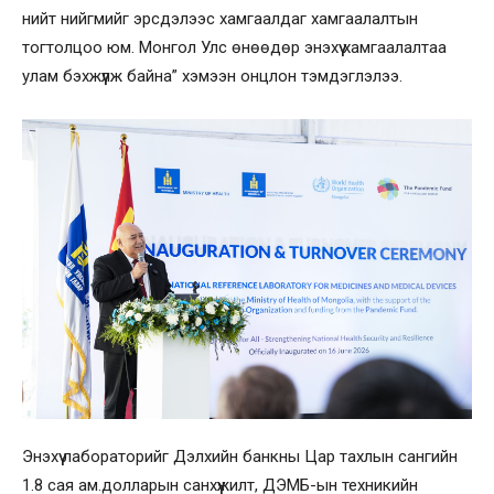
нийт нийгмийг эрсдэлээс хамгаалдаг хамгаалалтын
тогтолцоо юм. Монгол Улс өнөөдөр энэхүү хамгаалалтаа
улам бэхжүүлж байна” хэмээн онцлон тэмдэглэлээ.
Энэхүү лабораторийг Дэлхийн банкны Цар тахлын сангийн
1.8 сая ам.долларын санхүүжилт, ДЭМБ-ын техникийн