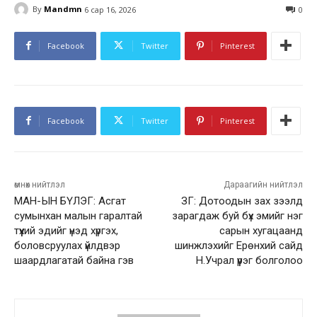
By
Mandmn
6 сар 16, 2026
0
Facebook
Twitter
Pinterest
Facebook
Twitter
Pinterest
өмнөх нийтлэл
Дараагийн нийтлэл
МАН-ЫН БҮЛЭГ: Асгат
ЗГ: Дотоодын зах зээлд
сумынхан малын гаралтай
зарагдаж буй бүх эмийг нэг
түүхий эдийг үнэд хүргэх,
сарын хугацаанд
боловсруулах үйлдвэр
шинжлэхийг Ерөнхий сайд
шаардлагатай байна гэв
Н.Учрал үүрэг болголоо