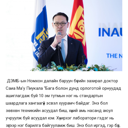
ДЭМБ-ын Номхон далайн баруун бүсийн захирал доктор
Саиа Ма’у Пиукала “Бага болон дунд орлоготой орнуудад
ашиглагдаж буй 10 эм тутмын нэг нь стандартын
шаардлага хангаагүй эсвэл хуурамч байдаг. Энэ бол
зөвхөн техникийн асуудал биш, хүний амь насанд аюул
учруулж буй асуудал юм. Хүчирхэг лаборатори гэдэг нь
зүгээр нэг барилга байгууламж биш. Энэ бол иргэд, гэр бүл,