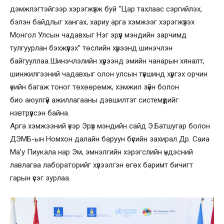
дэмжлэгтэйгээр хэрэгжүүлж буй “Цар тахлаас сэргийлэх,
бэлэн байдлыг хангах, хариу арга хэмжээг хэрэгжүүлэх
Монгол Улсын чадавхыг Нэг эрүүл мэндийн зарчимд
тулгуурлан бэхжүүлэх” төслийн хүрээнд шинэчлэн
байгууллаа.Шинэчлэлийн хүрээнд эмийн чанарын хяналт,
шинжилгээний чадавхыг олон улсын түвшинд хүргэх орчин
үеийн багаж тоног төхөөрөмж, хэмжил зүйн болон
био аюулгүй ажиллагааны дэвшилтэт системүүдийг
нэвтрүүлсэн байна.
Арга хэмжээний үеэр Эрүүл мэндийн сайд Э.Батшугар болон
ДЭМБ-ын Номхон далайн баруун бүсийн захирал Др. Саиа
Ма’у Пиукала нар Эм, эмнэлгийн хэрэгслийн үндэсний
лавлагаа лабораторийг хүлээлгэн өгөх баримт бичигт
гарын үсэг зурлаа.