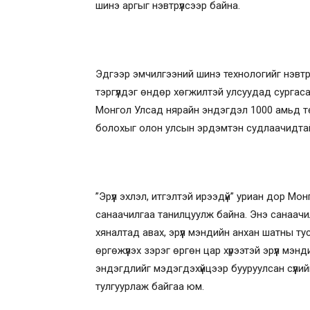
шинэ аргыг нэвтрүүлсээр байна.
Эдгээр эмчилгээний шинэ технологийг нэвтрүү
тэргүүлдэг өндөр хөгжилтэй улсуудад сурга
Монгол Улсад нярайн эндэгдэл 1000 амьд тө
болохыг олон улсын эрдэмтэн судлаачидта
”Эрүүл эхлэл, итгэлтэй ирээдүй” уриан дор Мон
санаачилгаа танилцуулж байна. Энэ санаачил
хяналтад авах, эрүүл мэндийн анхан шатны тус
өргөжүүлэх зэрэг өргөн цар хүрээтэй эрүүл мэн
эндэгдлийг мэдэгдэхүйцээр бууруулсан сүүли
тулгуурлаж байгаа юм.