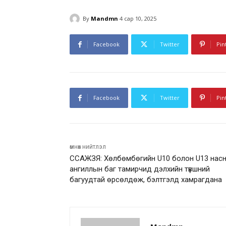
By
Mandmn
4 сар 10, 2025
Facebook
Twitter
Pin
Facebook
Twitter
Pin
өмнөх нийтлэл
ССАЖЗЯ: Хөлбөмбөгийн U10 болон U13 нас
ангиллын баг тамирчид дэлхийн түвшний
багуудтай өрсөлдөж, бэлтгэлд хамрагдана