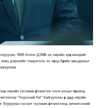
олдуулан, ЭМЯ болон ДЭМБ эх, нярайн эрүүл мэндийг
ахиц дэвшлийг тэмдэглэн, эх, хүүхэд бүрийн амьдралыг
аажууллаа.
аар нярайн тусламж үйлчилгээг олон улсын түвшинд
чиглэлээр “Үндэсний баг” байгуулсны үр дүнд нярайн
г бууруулах гэх мэт тусламж үйлчилгээнд эмчилгээний