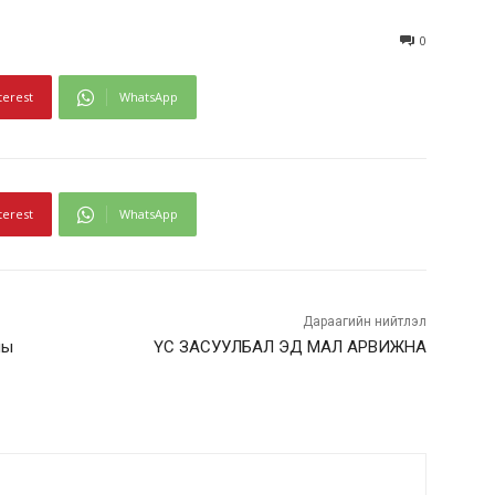
0
terest
WhatsApp
terest
WhatsApp
Дараагийн нийтлэл
ны
ҮС ЗАСУУЛБАЛ ЭД МАЛ АРВИЖНА