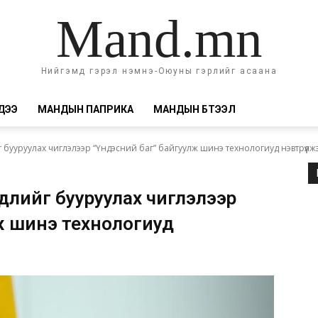
Mand.mn
Нийгэмд гэрэл нэмнэ-Оюуны гэрлийг асаана
ДЭЭ
МАНДЫН ПАПРИКА
МАНДЫН БҮТЭЭЛ
бууруулах чиглэлээр “Үндэсний баг” байгуулж шинэ технологиуд нэвтрүүлж
гдлийг бууруулах чиглэлээр
ж шинэ технологиуд