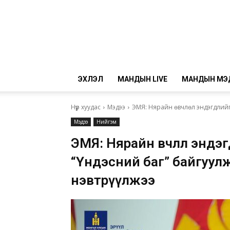
ЭХЛЭЛ
МАНДЫН LIVE
МАНДЫН МЭ
Нүүр хуудас
Мэдээ
ЭМЯ: Нярайн өвчлөл эндэгдлийг 
Мэдээ
Нийгэм
ЭМЯ: Нярайн өвчлөл эндэ
“Үндэсний баг” байгуул
нэвтрүүлжээ