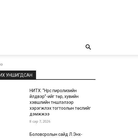
ээ
ИХ УНШИГДСАН
НИТХ: “Нүүрс пиролизийн
үйлдвэр”-ийг төр, хувийн
хэвшлийн түншлэлээр
хэрэгжүүлэх тогтоолын төслийг
дэмжжээ
8 сар 7, 2026
Боловсролын сайд Л.Энх-