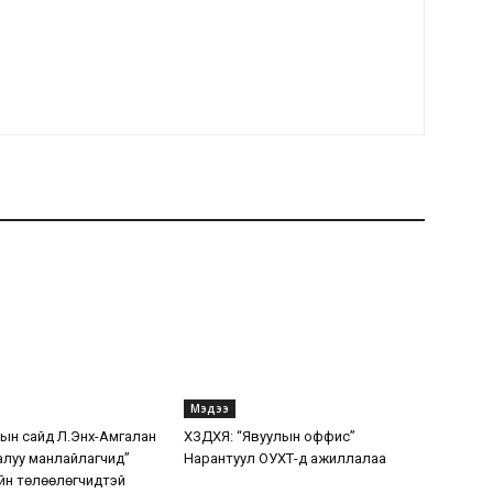
Мэдээ
н сайд Л.Энх-Амгалан
ХЗДХЯ: “Явуулын оффис”
алуу манлайлагчид”
Нарантуул ОУХТ-д ажиллалаа
йн төлөөлөгчидтэй