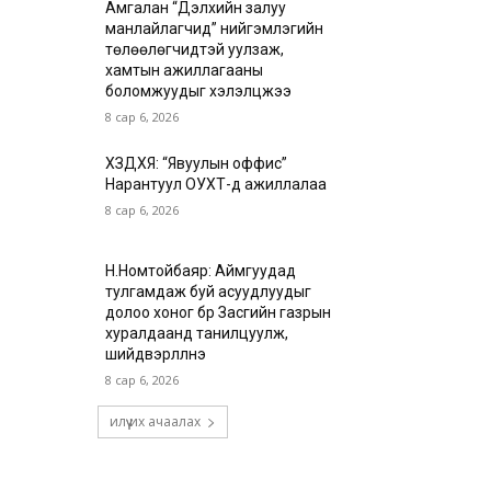
Амгалан “Дэлхийн залуу
манлайлагчид” нийгэмлэгийн
төлөөлөгчидтэй уулзаж,
хамтын ажиллагааны
боломжуудыг хэлэлцжээ
8 сар 6, 2026
ХЗДХЯ: “Явуулын оффис”
Нарантуул ОУХТ-д ажиллалаа
8 сар 6, 2026
Н.Номтойбаяр: Аймгуудад
тулгамдаж буй асуудлуудыг
долоо хоног бүр Засгийн газрын
хуралдаанд танилцуулж,
шийдвэрлүүлнэ
8 сар 6, 2026
илүү их ачаалах