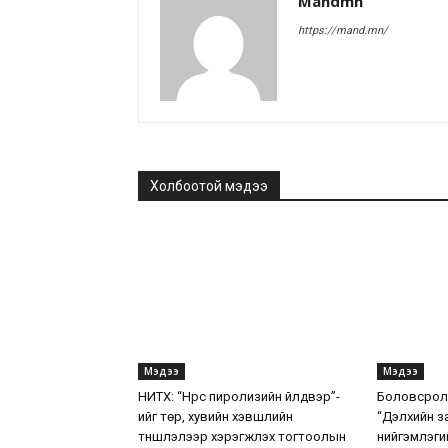
Mandmn
https://mand.mn/
Холбоотой мэдээ
Мэдээ
Мэдээ
НИТХ: “Нүүрс пиролизийн үйлдвэр”-
Боловсролы
ийг төр, хувийн хэвшлийн
“Дэлхийн з
түншлэлээр хэрэгжүүлэх тогтоолын
нийгэмлэги