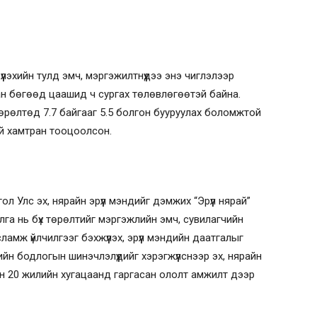
лэхийн тулд эмч, мэргэжилтнүүдээ энэ чиглэлээр
сан бөгөөд цаашид ч сургах төлөвлөгөөтэй байна.
рөлтөд 7.7 байгааг 5.5 болгон бууруулах боломжтой
й хамтран тооцоолсон.
гол Улс эх, нярайн эрүүл мэндийг дэмжих “Эрүүл нярай”
га нь бүх төрөлтийг мэргэжлийн эмч, сувилагчийн
ламж үйлчилгээг бэхжүүлэх, эрүүл мэндийн даатгалыг
дийн бодлогын шинэчлэлүүдийг хэрэгжүүлснээр эх, нярайн
йн 20 жилийн хугацаанд гаргасан ололт амжилт дээр