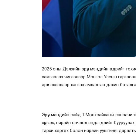
2025 оны Дэлхийн эрүүл мэндийн өдрийг тохи
хамгаалах чиглэлээр Монгол Улсын гаргасан 
эрүүл эхлэлээр хангах амлалтаа дахин баталг
Эрүүл мэндийн сайд Т.Мөнхсайханы санаачилг
хүргэж, нярайн өвчлөл эндэгдлийг бууруулах 
тархи хөргөх болон нярайн уушгины даралты