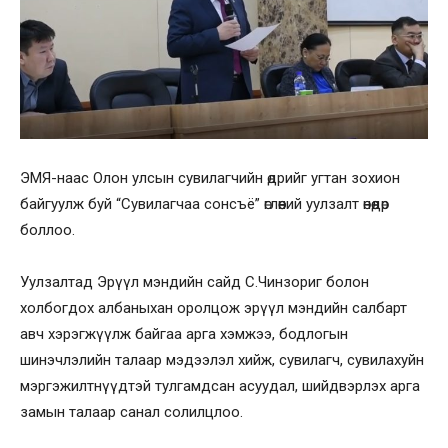
ЭМЯ-наас Олон улсын сувилагчийн өдрийг угтан зохион
байгуулж буй “Сувилагчаа сонсъё” өглөөний уулзалт өнөөдөр
боллоо.
Уулзалтад Эрүүл мэндийн сайд С.Чинзориг болон
холбогдох албаныхан оролцож эрүүл мэндийн салбарт
авч хэрэгжүүлж байгаа арга хэмжээ, бодлогын
шинэчлэлийн талаар мэдээлэл хийж, сувилагч, сувилахуйн
мэргэжилтнүүдтэй тулгамдсан асуудал, шийдвэрлэх арга
замын талаар санал солилцлоо.