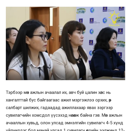
Тэрбээр мөн ажлын ачаалал их, авч буй цалин хөлс нь
хангалттай бус байгаагаас ажил мэргэжлээ орхих, өөр
салбарт шилжих, гадаадад ажиллахаар явах зэргээр
сувилагчийн хомсдол үүсэхэд нөлөөлж байна гэв. Мөн ажлын
ачааллын хувьд, олон улсад эмнэлгийн сувилагч 4-5 хүнд
үйлчилдэг бол манай улсад 1 сувилагч өдрийн ээлжинд 12-