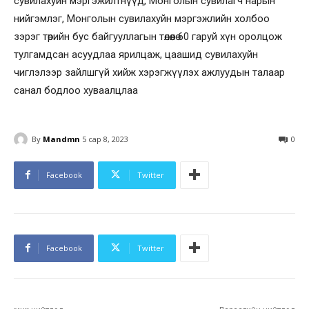
сувилахуйн мэргэжилтнүүд, Монголын сувилагч нарын
нийгэмлэг, Монголын сувилахуйн мэргэжлийн холбоо
зэрэг төрийн бус байгууллагын төлөөлө 60 гаруй хүн оролцож
тулгамдсан асуудлаа ярилцаж, цаашид сувилахуйн
чиглэлээр зайлшгүй хийж хэрэгжүүлэх ажлуудын талаар
санал бодлоо хуваалцлаа
By
Mandmn
5 сар 8, 2023
0
Facebook
Twitter
Facebook
Twitter