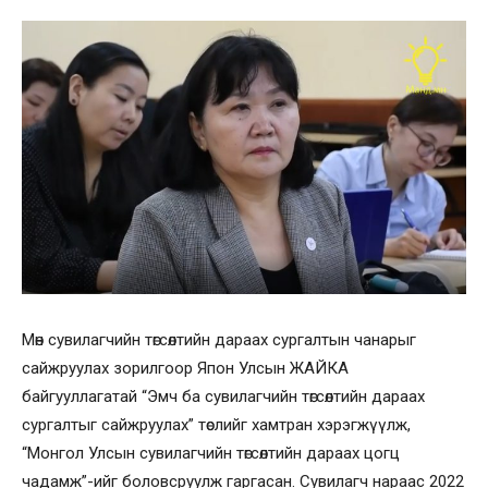
Мөн сувилагчийн төгсөлтийн дараах сургалтын чанарыг
сайжруулах зорилгоор Япон Улсын ЖАЙКА
байгууллагатай “Эмч ба сувилагчийн төгсөлтийн дараах
сургалтыг сайжруулах” төслийг хамтран хэрэгжүүлж,
“Монгол Улсын сувилагчийн төгсөлтийн дараах цогц
чадамж”-ийг боловсруулж гаргасан. Сувилагч нараас 2022