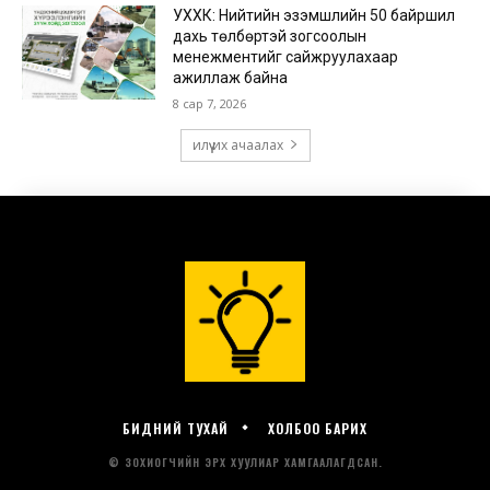
БИДНИЙ ТУХАЙ
ХОЛБОО БАРИХ
© ЗОХИОГЧИЙН ЭРХ ХУУЛИАР ХАМГААЛАГДСАН.