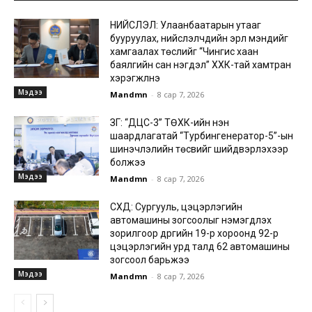
НИЙСЛЭЛ: Улаанбаатарын утааг
бууруулах, нийслэлчүүдийн эрүүл мэндийг
хамгаалах төслийг “Чингис хаан
баялгийн сан нэгдэл” ХХК-тай хамтран
хэрэгжүүлнэ
Мэдээ
Mandmn
-
8 сар 7, 2026
ЗГ: “ДЦС-3” ТӨХК-ийн нэн
шаардлагатай “Турбингенератор-5”-ын
шинэчлэлийн төсвийг шийдвэрлэхээр
болжээ
Мэдээ
Mandmn
-
8 сар 7, 2026
СХД: Сургууль, цэцэрлэгийн
автомашины зогсоолыг нэмэгдүүлэх
зорилгоор дүүргийн 19-р хороонд 92-р
цэцэрлэгийн урд талд 62 автомашины
зогсоол барьжээ
Мэдээ
Mandmn
-
8 сар 7, 2026