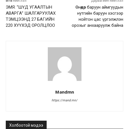
өмнөх нийтлэл
Дараагийн нийтлэл
ЭМЯ: “ШҮД УГААЛТЫН
Өнөөдөр баруун аймгуудын
АВАРГА” ШАЛГАРУУЛАХ
нутгийн баруун хэсгээр
ТЭМЦЭЭНД 27 БАГИЙН
нойтон цас үргэлжлэн
220 ХҮҮХЭД ОРОЛЦЛОО
орохыг анхааруулж байна
Mandmn
https://mand.mn/
Холбоотой мэдээ