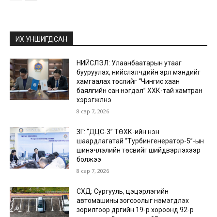
ИХ УНШИГДСАН
НИЙСЛЭЛ: Улаанбаатарын утааг
бууруулах, нийслэлчүүдийн эрүүл мэндийг
хамгаалах төслийг “Чингис хаан
баялгийн сан нэгдэл” ХХК-тай хамтран
хэрэгжүүлнэ
8 сар 7, 2026
ЗГ: “ДЦС-3” ТӨХК-ийн нэн
шаардлагатай “Турбингенератор-5”-ын
шинэчлэлийн төсвийг шийдвэрлэхээр
болжээ
8 сар 7, 2026
СХД: Сургууль, цэцэрлэгийн
автомашины зогсоолыг нэмэгдүүлэх
зорилгоор дүүргийн 19-р хороонд 92-р