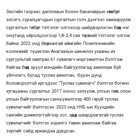
Засгийн газраас дипломын болон бакалаврын хөтөлбөрт
элсэгч, суралцагчдын сургалтын голч дүнгээс хамааруулж
сургалтын төлбөрт тэтгэлэг олгохоор шийдвэрлэсэн бөгөөд нэг
оюутанд ойролцоогоор 1,8-2,4 сая төгрөгний тэтгэлэг олгож
байна. 2022 онд Өвөрхангай аймгийн Политехникийн
коллежийг түшиглэн Анагаахын шинжлэх ухааны их
сургуультай хамтран 61 сувилагч мэргэжилтэн бэлтгэж
байгаа бөгөөд эрүүл мэндийн байгууллагад ажиллаж буй
үйлчлэгч, бусад туслах ажилтан, бүрэн дунд
боловсролтой иргэдээс “Туслах сувилагч” бэлтгэх богино
хугацааны сургалтыг 2017 оноос эхлүүлж, улсын төсөв, олон
улсын байгууллагын санхүүжилтээр 400 гаруй туслах
сувилагчийг бэлтгэсэн. 2023 онд НҮБ-ын Хүүхдийн
сангийн дэмжлэгтэйгээр хот, хөдөөд шаардлагатай туслах
сувилагчийг бэлтгэх зорилго тавин ажиллаж байгаа
зэргийг сайд яриандаа дурдсан.