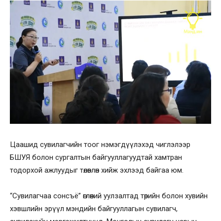
Цаашид сувилагчийн тоог нэмэгдүүлэхэд чиглэлээр
БШУЯ болон сургалтын байгууллагуудтай хамтран
тодорхой ажлуудыг төлөвлөн хийж эхлээд байгаа юм.
“Сувилагчаа сонсъё” өглөөний уулзалтад төрийн болон хувийн
хэвшлийн эрүүл мэндийн байгууллагын сувилагч,