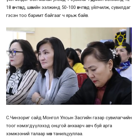
18 өвчтөнд, шөнийн ээлжинд 50-100 өвчтөнд үйлчилж, сувилдаг
гэсэн тоо баримт байгааг ч ярьж байв.
С.Чинзориг сайд Монгол Улсын Засгийн газар сувилагчийн
тоог нэмэгдүүлэхэд онцгой анхаарч авч буй арга
хэмжээний талаар мөн танилцууллаа.