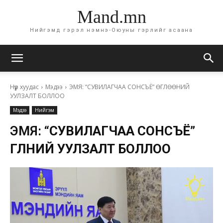
Mand.mn
Нийгэмд гэрэл нэмнэ-Оюуны гэрлийг асаана
Нүүр хуудас
Мэдээ
ЭМЯ: “СУВИЛАГЧАА СОНСЪЁ” ӨГЛӨӨНИЙ
УУЛЗАЛТ БОЛЛОО
Мэдээ
Нийгэм
ЭМЯ:
“СУВИЛАГЧАА СОНСЪЁ”
ӨГЛӨӨНИЙ УУЛЗАЛТ БОЛЛОО