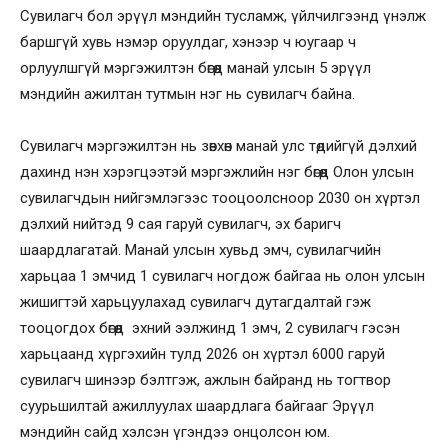
Сувилагч бол эрүүл мэндийн тусламж, үйлчилгээнд үнэлж
баршгүй хувь нэмэр оруулдаг, хэнээр ч юугаар ч
орлуулшгүй мэргэжилтэн бөгөөд манай улсын 5 эрүүл
мэндийн ажилтан тутмын нэг нь сувилагч байна.
Сувилагч мэргэжилтэн нь зөвхөн манай улс төдийгүй дэлхий
дахинд нэн хэрэгцээтэй мэргэжлийн нэг бөгөөд Олон улсын
сувилагчдын нийгэмлэгээс тооцоолсноор 2030 он хүртэл
дэлхий нийтэд 9 сая гаруй сувилагч, эх баригч
шаардлагатай. Манай улсын хувьд эмч, сувилагчийн
харьцаа 1 эмчид 1 сувилагч ногдож байгаа нь олон улсын
жишигтэй харьцуулахад сувилагч дутагдалтай гэж
тооцогдох бөгөөд эхний ээлжинд 1 эмч, 2 сувилагч гэсэн
харьцаанд хүргэхийн тулд 2026 он хүртэл 6000 гаруй
сувилагч шинээр бэлтгэж, ажлын байранд нь тогтвор
суурьшилтай ажиллуулах шаардлага байгааг Эрүүл
мэндийн сайд хэлсэн үгэндээ онцолсон юм.