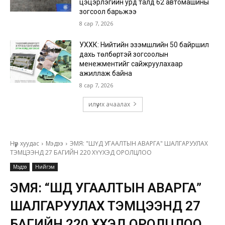
цэцэрлэгийн урд талд 62 автомашины
зогсоол барьжээ
8 сар 7, 2026
УХХК: Нийтийн эзэмшлийн 50 байршил
дахь төлбөртэй зогсоолын
менежментийг сайжруулахаар
ажиллаж байна
8 сар 7, 2026
илүү их ачаалах