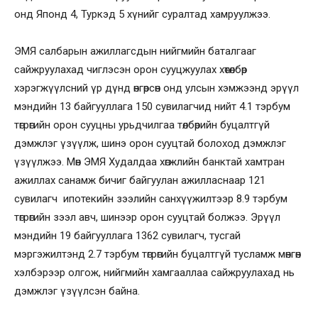
онд Японд 4, Туркэд 5 хүнийг суралтад хамруулжээ.
ЭМЯ салбарын ажиллагсдын нийгмийн баталгааг
сайжруулахад чиглэсэн орон сууцжуулах хөтөлбөр
хэрэгжүүлсний үр дүнд өнгөрсөн онд улсын хэмжээнд эрүүл
мэндийн 13 байгууллага 150 сувилагчид нийт 4.1 тэрбум
төгрөгийн орон сууцны урьдчилгаа төлбөрийн буцалтгүй
дэмжлэг үзүүлж, шинэ орон сууцтай болоход дэмжлэг
үзүүлжээ. Мөн ЭМЯ Худалдаа хөгжлийн банктай хамтран
ажиллах санамж бичиг байгуулан ажилласнаар 121
сувилагч ипотекийн зээлийн санхүүжилтээр 8.9 тэрбум
төгрөгийн зээл авч, шинээр орон сууцтай болжээ. Эрүүл
мэндийн 19 байгууллага 1362 сувилагч, тусгай
мэргэжилтэнд 2.7 тэрбум төгрөгийн буцалтгүй тусламж мөнгөн
хэлбэрээр олгож, нийгмийн хамгааллаа сайжруулахад нь
дэмжлэг үзүүлсэн байна.