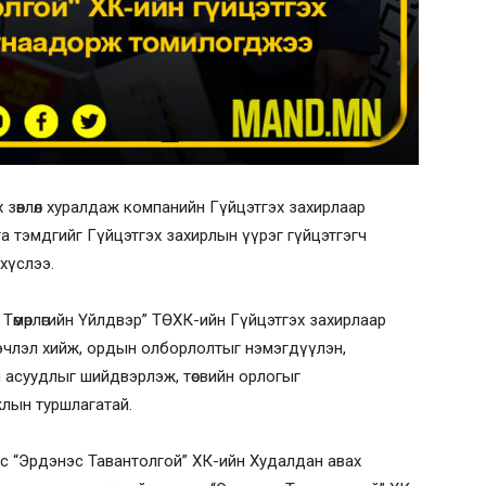
ах зөвлөл хуралдаж компанийн Гүйцэтгэх захирлаар
 тэмдгийг Гүйцэтгэх захирлын үүрэг гүйцэтгэгч
хүслээ.
Төмөрлөгийн Үйлдвэр” ТӨХК-ийн Гүйцэтгэх захирлаар
нэчлэл хийж, ордын олборлолтыг нэмэгдүүлэн,
асуудлыг шийдвэрлэж, төсвийн орлогыг
жлын туршлагатай.
ас “Эрдэнэс Тавантолгой” ХК-ийн Худалдан авах