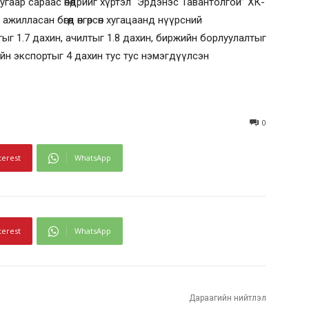
гаар сараас өнөөдрийг хүртэл “Эрдэнэс Тавантолгой” ХК-
жилласан бөгөөд өнгөрсөн хугацаанд нүүрсний
ыг 1.7 дахин, ачилтыг 1.8 дахин, биржийн борлуулалтыг
ийн экспортыг 4 дахин тус тус нэмэгдүүлсэн
0
terest
WhatsApp
terest
WhatsApp
Дараагийн нийтлэл