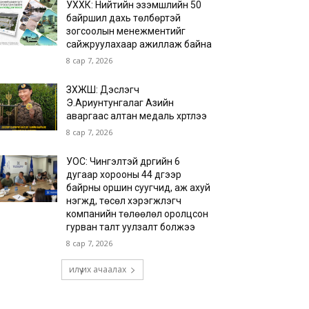
УХХК: Нийтийн эзэмшлийн 50
байршил дахь төлбөртэй
зогсоолын менежментийг
сайжруулахаар ажиллаж байна
8 сар 7, 2026
ЗХЖШ: Дэслэгч
Э.Ариунтунгалаг Азийн
аваргаас алтан медаль хүртлээ
8 сар 7, 2026
УОС: Чингэлтэй дүүргийн 6
дугаар хорооны 44 дүгээр
байрны оршин суугчид, аж ахуй
нэгжүүд, төсөл хэрэгжүүлэгч
компанийн төлөөлөл оролцсон
гурван талт уулзалт болжээ
8 сар 7, 2026
илүү их ачаалах