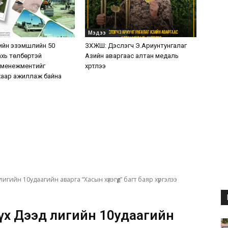
Мэдээ
ийн эзэмшлийн 50
ЗХЖШ: Дэслэгч Э.Ариунтунгалаг
хь төлбөртэй
Азийн аваргаас алтан медаль
 менежментийг
хүртлээ
аар ажиллаж байна