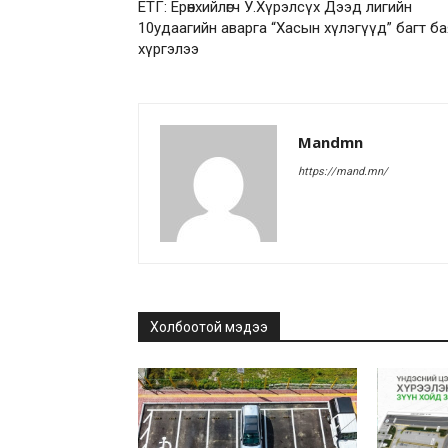
ЕТГ: Ерөнхийлөгч У.Хүрэлсүх Дээд лигийн
10удаагийн аварга “Хасын хүлэгүүд” багт б
хүргэлээ
Mandmn
https://mand.mn/
Холбоотой мэдээ