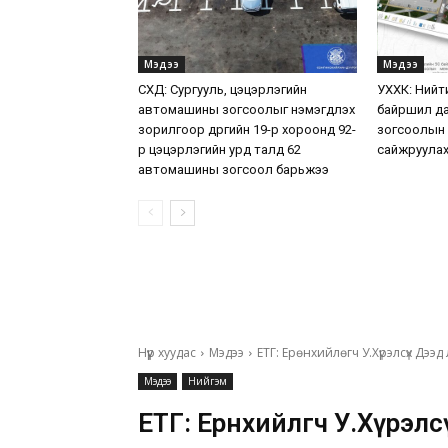
Мэдээ
Мэдээ
СХД: Сургууль, цэцэрлэгийн
УХХК: Нийт
автомашины зогсоолыг нэмэгдүүлэх
байршил да
зорилгоор дүүргийн 19-р хороонд 92-
зогсоолын
р цэцэрлэгийн урд талд 62
сайжруулах
автомашины зогсоол барьжээ