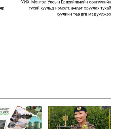
УИХ: Монгол Улсын Ерөнхийлөгчийн сонгуулийн
аяр
тухай хуульд нэмэлт, өөрчлөлт оруулах тухай
хуулийн төсөл өргөн мэдүүлжээ