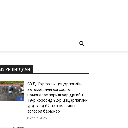
ИХ УНШИГДСАН
СХД: Сургууль, цэцэрлэгийн
автомашины зогсоолыг
нэмэгдүүлэх зорилгоор дүүргийн
19-р хороонд 92-р цэцэрлэгийн
урд талд 62 автомашины
зогсоол барьжээ
8 сар 7, 2026