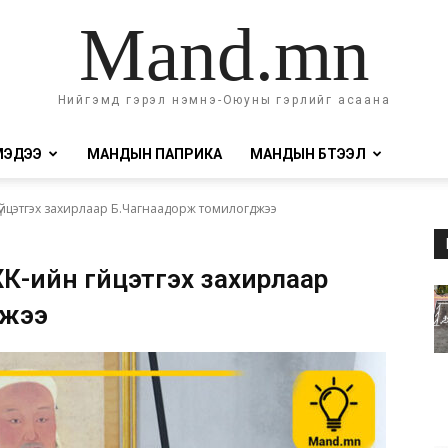
Mand.mn
Нийгэмд гэрэл нэмнэ-Оюуны гэрлийг асаана
МЭДЭЭ
МАНДЫН ПАПРИКА
МАНДЫН БҮТЭЭЛ
гүйцэтгэх захирлаар Б.Чагнаадорж томилогджээ
К-ийн гүйцэтгэх захирлаар
джээ