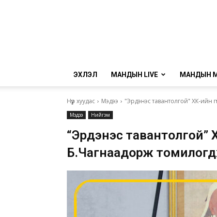
ЭХЛЭЛ
МАНДЫН LIVE
МАНДЫН 
Нүүр хуудас
Мэдээ
"Эрдэнэс тавантолгой" ХК-ийн 
Мэдээ
Нийгэм
“Эрдэнэс тавантолгой” Х
Б.Чагнаадорж томилог