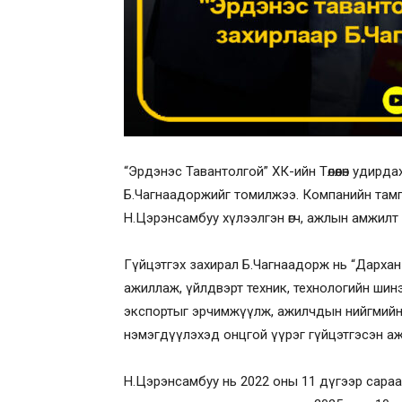
“Эрдэнэс Тавантолгой” ХК-ийн Төлөөлөн удирд
Б.Чагнаадоржийг томилжээ. Компанийн тамга
Н.Цэрэнсамбуу хүлээлгэн өгч, ажлын амжилт 
Гүйцэтгэх захирал Б.Чагнаадорж нь “Дархан 
ажиллаж, үйлдвэрт техник, технологийн ши
экспортыг эрчимжүүлж, ажилчдын нийгмийн 
нэмэгдүүлэхэд онцгой үүрэг гүйцэтгэсэн а
Н.Цэрэнсамбуу нь 2022 оны 11 дүгээр сара