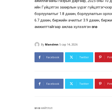
ажиллагааны газрын даргаар, 2025 оны 10 ду
ийн Гүйцэтгэх захирлын үүрэг гүйцэтгэгчээр а
борлуулалтыг 1.8 дахин, борлуулалтын орлог
6.7 дахин, биржийн ачилтыг 3.9 дахин, бирж
амжилттайгаар ажлаа хүлээлгэн өглөө.
By
Mandmn
5 сар 14, 2026
Facebook
Twitter
Pin
Facebook
Twitter
Pin
өмнөх нийтлэл