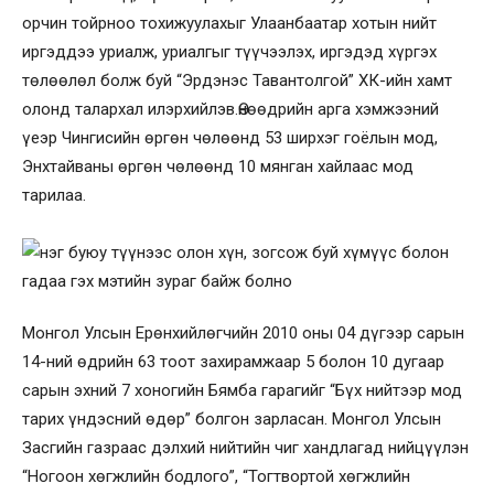
орчин тойрноо тохижуулахыг Улаанбаатар хотын нийт
иргэддээ уриалж, уриалгыг түүчээлэх, иргэдэд хүргэх
төлөөлөл болж буй “Эрдэнэс Тавантолгой” ХК-ийн хамт
олонд талархал илэрхийлэв.Өнөөдрийн арга хэмжээний
үеэр Чингисийн өргөн чөлөөнд 53 ширхэг гоёлын мод,
Энхтайваны өргөн чөлөөнд 10 мянган хайлаас мод
тарилаа.
Монгол Улсын Ерөнхийлөгчийн 2010 оны 04 дүгээр сарын
14-ний өдрийн 63 тоот захирамжаар 5 болон 10 дугаар
сарын эхний 7 хоногийн Бямба гарагийг “Бүх нийтээр мод
тарих үндэсний өдөр” болгон зарласан. Монгол Улсын
Засгийн газраас дэлхий нийтийн чиг хандлагад нийцүүлэн
“Ногоон хөгжлийн бодлого”, “Тогтвортой хөгжлийн