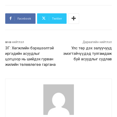
Facebook
Twitter
өмнөх нийтлэл
Дараагийн нийтлэл
ЗГ: Хөгжлийн бэрхшээлтэй
Улс төр дэх залуучууд
иргэдийн асуудлыг
эмэгтэйчүүдэд тулгамдаж
цогцоор нь шийдэх гурван
буй асуудлыг судлав
жилийн төлөвлөгөө гаргана