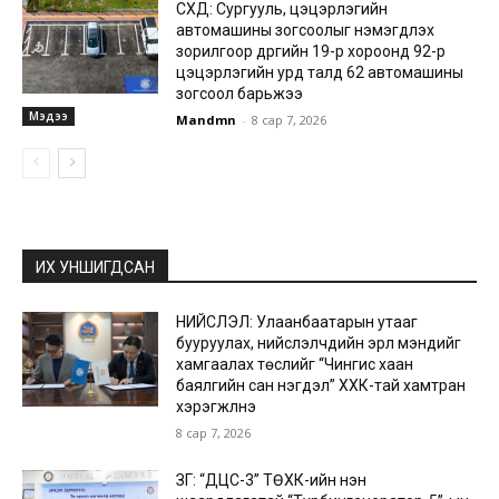
СХД: Сургууль, цэцэрлэгийн
автомашины зогсоолыг нэмэгдүүлэх
зорилгоор дүүргийн 19-р хороонд 92-р
цэцэрлэгийн урд талд 62 автомашины
зогсоол барьжээ
Мэдээ
Mandmn
-
8 сар 7, 2026
ИХ УНШИГДСАН
НИЙСЛЭЛ: Улаанбаатарын утааг
бууруулах, нийслэлчүүдийн эрүүл мэндийг
хамгаалах төслийг “Чингис хаан
баялгийн сан нэгдэл” ХХК-тай хамтран
хэрэгжүүлнэ
8 сар 7, 2026
ЗГ: “ДЦС-3” ТӨХК-ийн нэн