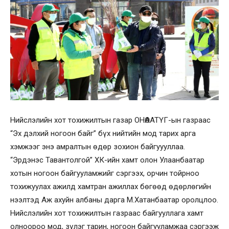
Нийслэлийн хот тохижилтын газар ОНӨААТҮГ-ын газраас
“Эх дэлхий ногоон байг” бүх нийтийн мод тарих арга
хэмжээг энэ амралтын өдөр зохион байгуууллаа.
“Эрдэнэс Тавантолгой” ХК-ийн хамт олон Улаанбаатар
хотын ногоон байгууламжийг сэргээх, орчин тойрноо
тохижуулах ажилд хамтран ажиллах бөгөөд өдөрлөгийн
нээлтэд Аж ахуйн албаны дарга М.Хатанбаатар оролцлоо.
Нийслэлийн хот тохижилтын газраас байгууллага хамт
олноороо мод, зүлэг тарин, ногоон байгууламжаа сэргээж