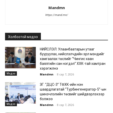
Mandmn
https://mand.mn/
Холбоотой мэдээ
НИЙСЛЭЛ: Улаанбаатарын утааг
бууруулах, нийслэлчүүдийн эрүүл мэндийг
хамгаалах төслийг “Чингис хаан
баялгийн сан нэгдэл” ХХК-тай хамтран
хэрэгжүүлнэ
Мэдээ
Mandmn
-
8 сар 7, 2026
ЗГ: “ДЦС-3” ТӨХК-ийн нэн
шаардлагатай “Турбингенератор-5”-ын
шинэчлэлийн төсвийг шийдвэрлэхээр
болжээ
Мэдээ
Mandmn
-
8 сар 7, 2026