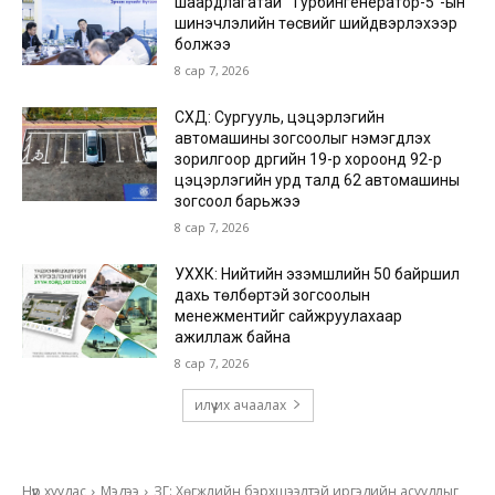
шаардлагатай “Турбингенератор-5”-ын
шинэчлэлийн төсвийг шийдвэрлэхээр
болжээ
8 сар 7, 2026
СХД: Сургууль, цэцэрлэгийн
автомашины зогсоолыг нэмэгдүүлэх
зорилгоор дүүргийн 19-р хороонд 92-р
цэцэрлэгийн урд талд 62 автомашины
зогсоол барьжээ
8 сар 7, 2026
УХХК: Нийтийн эзэмшлийн 50 байршил
дахь төлбөртэй зогсоолын
менежментийг сайжруулахаар
ажиллаж байна
8 сар 7, 2026
илүү их ачаалах