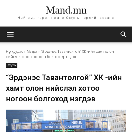
Mand.mn
Нийгэмд гэрэл нэмнэ-Оюуны гэрлийг асаана
Нүүр хуудас
Мэдээ
“Эрдэнэс Тавантолгой” ХК -ийн хамт олон
нийслэл хотоо ногоон болгоход нэгдэв
Мэдээ
“Эрдэнэс Тавантолгой” ХК -ийн
хамт олон нийслэл хотоо
ногоон болгоход нэгдэв