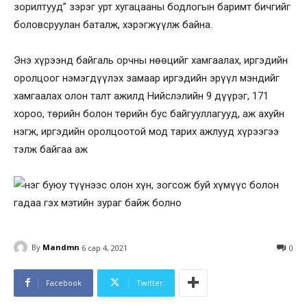
зорилтууд” зэрэг урт хугацааны бодлогын баримт бичгийг
боловсруулан баталж, хэрэгжүүлж байна.
Энэ хүрээнд байгаль орчны нөөцийг хамгаалах, иргэдийн
оролцоог нэмэгдүүлэх замаар иргэдийн эрүүл мэндийг
хамгаалах олон талт ажилд Нийслэлийн 9 дүүрэг, 171
хороо, төрийн болон төрийн бус байгууллагууд, аж ахуйн
нэгж, иргэдийн оролцоотой мод тарих ажлууд хүрээгээ
тэлж байгаа аж
By
Mandmn
6 сар 4, 2021
0
Facebook
Twitter