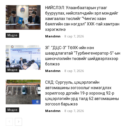
НИЙСЛЭЛ: Улаанбаатарын утааг
бууруулах, нийслэлчүүдийн эрүүл мэндийг
хамгаалах төслийг “Чингис хаан
баялгийн сан нэгдэл” ХХК-тай хамтран
хэрэгжүүлнэ
Мэдээ
Mandmn
-
8 сар 7, 2026
ЗГ: “ДЦС-3” ТӨХК-ийн нэн
шаардлагатай “Турбингенератор-5”-ын
шинэчлэлийн төсвийг шийдвэрлэхээр
болжээ
Мэдээ
Mandmn
-
8 сар 7, 2026
СХД: Сургууль, цэцэрлэгийн
автомашины зогсоолыг нэмэгдүүлэх
зорилгоор дүүргийн 19-р хороонд 92-р
цэцэрлэгийн урд талд 62 автомашины
зогсоол барьжээ
Мэдээ
Mandmn
-
8 сар 7, 2026