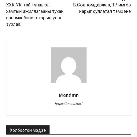
ХХК УК-тай түншлэл,
Б.Содномдаржаа, Т.Чимгээ
хамтын ажиллагааны тухай
нарыг суллатал тэмцэнэ
санамж бичигт гарын үсэг
зурлаа
Mandmn
https://mand.mn/
Холбоотой мэдээ