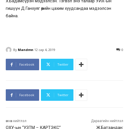
Х.Бадамсүрэн мэдээлсэн. Тэгвэл энэ талаар УИХ-ын
гишүүн Д.Ганхуяг өөрийн цахим хуудсандаа мэдээлсэн
байна.
By
Mandmn
12 сар 4, 2019
0
Facebook
Twitter
Facebook
Twitter
өмнөх нийтлэл
Дараагийн нийтлэл
ОХУ-ын “УЗТМ – КАРТЭКС”
Ж.Батзандан: