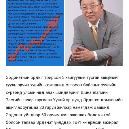
Эрдэнэтийн ордыг тойрсон 5 хайгуулын тусгай зөвшөөрлийг
хууль зөрчин хувийн компанид олгосон байсныг хуулийн
хүрээнд улсын нөөцөд авах шийдвэрийг Шинэчлэлийн
Засгийн газар гаргасан.Үүний үр дүнд Эрдэнэт компанийн
ашиглах хугацаа 20 гаруй жилээр нэмэгдэж цаашид
Эрдэнэт үйлдвэр 60 орчим жил ажиллах боломжтой
болсон талаар Эрдэнэт үйлдвэр ТӨҮГ-н ерөнхий захирал