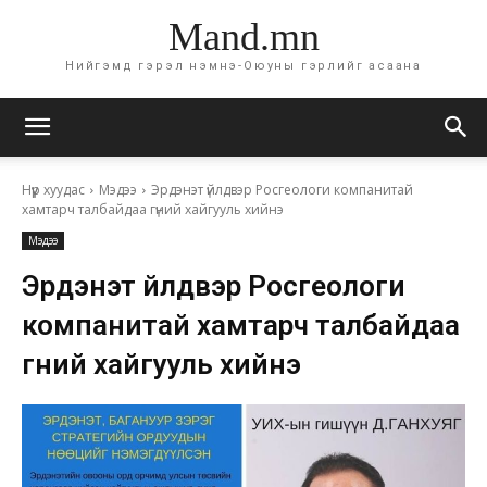
Mand.mn
Нийгэмд гэрэл нэмнэ-Оюуны гэрлийг асаана
Нүүр хуудас
Мэдээ
Эрдэнэт үйлдвэр Росгеологи компанитай
хамтарч талбайдаа гүний хайгууль хийнэ
Мэдээ
Эрдэнэт үйлдвэр Росгеологи
компанитай хамтарч талбайдаа
гүний хайгууль хийнэ