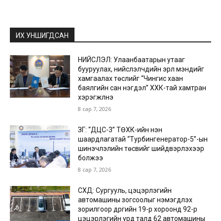
ИХ УНШИГДСАН
НИЙСЛЭЛ: Улаанбаатарын утааг
бууруулах, нийслэлчүүдийн эрүүл мэндийг
хамгаалах төслийг “Чингис хаан
баялгийн сан нэгдэл” ХХК-тай хамтран
хэрэгжүүлнэ
8 сар 7, 2026
ЗГ: “ДЦС-3” ТӨХК-ийн нэн
шаардлагатай “Турбингенератор-5”-ын
шинэчлэлийн төсвийг шийдвэрлэхээр
болжээ
8 сар 7, 2026
СХД: Сургууль, цэцэрлэгийн
автомашины зогсоолыг нэмэгдүүлэх
зорилгоор дүүргийн 19-р хороонд 92-р
цэцэрлэгийн урд талд 62 автомашины