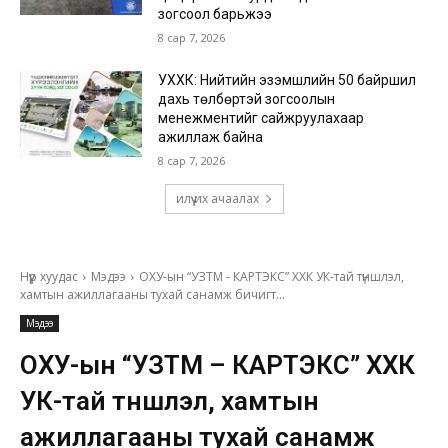
зогсоол барьжээ
8 сар 7, 2026
УХХК: Нийтийн эзэмшлийн 50 байршил
дахь төлбөртэй зогсоолын
менежментийг сайжруулахаар
ажиллаж байна
8 сар 7, 2026
илүү их ачаалах