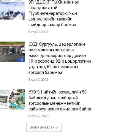
ЗГ: “ДЦС-3” ТӨХК-ийн нэн
шаардлагатай
“Турбингенератор-5”-ын
шинэчлэлийн төсвийг
шийдвэрлэхээр болжээ
8 сар 7, 2026
СХД: Сургууль, цэцэрлэгийн
автомашины зогсоолыг
нэмэгдүүлэх зорилгоор дүүргийн
19-р хороонд 92-р цэцэрлэгийн
урд талд 62 автомашины
зогсоол барьжээ
8 сар 7, 2026
УХХК: Нийтийн эзэмшлийн 50
байршил дахь төлбөртэй
зогсоолын менежментийг
сайжруулахаар ажиллаж байна
8 сар 7, 2026
илүү их ачаалах