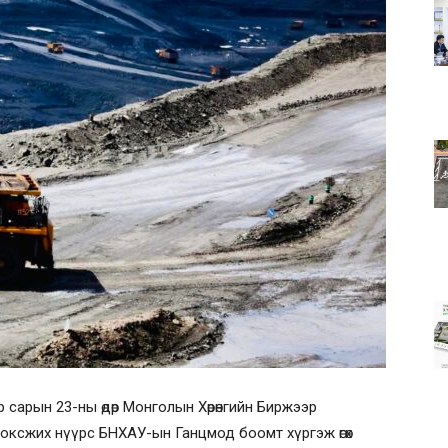
 сарын 23-ны өдөр Монголын Хөрөнгийн Биржээр
коксжих нүүрс БНХАУ-ын Ганцмод боомт хүргэж өгөх