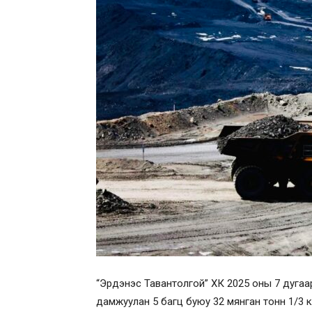
“Эрдэнэс Тавантолгой” ХК 2025 оны 7 дугаар
дамжуулан 5 багц буюу 32 мянган тонн 1/3 