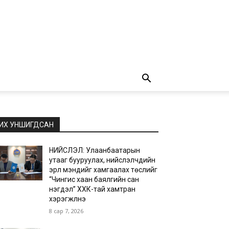
ИХ УНШИГДСАН
НИЙСЛЭЛ: Улаанбаатарын
утааг бууруулах, нийслэлчүүдийн
эрүүл мэндийг хамгаалах төслийг
“Чингис хаан баялгийн сан
нэгдэл” ХХК-тай хамтран
хэрэгжүүлнэ
8 сар 7, 2026