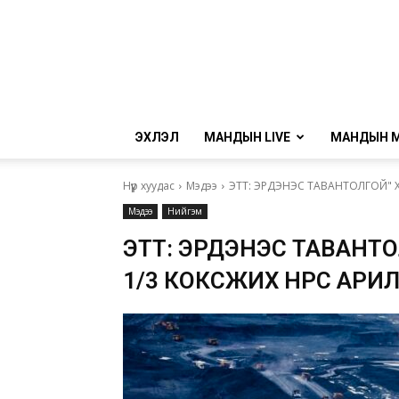
ЭХЛЭЛ
МАНДЫН LIVE
МАНДЫН 
Нүүр хуудас
Мэдээ
ЭТТ: ЭРДЭНЭС ТАВАНТОЛГОЙ" 
Мэдээ
Нийгэм
ЭТТ: ЭРДЭНЭС ТАВАНТО
1/3 КОКСЖИХ НҮҮРС АР