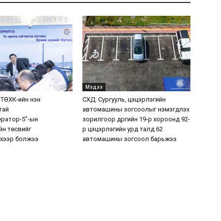
Мэдээ
 ТӨХК-ийн нэн
СХД: Сургууль, цэцэрлэгийн
тай
автомашины зогсоолыг нэмэгдүүлэх
ератор-5”-ын
зорилгоор дүүргийн 19-р хороонд 92-
н төсвийг
р цэцэрлэгийн урд талд 62
хээр болжээ
автомашины зогсоол барьжээ