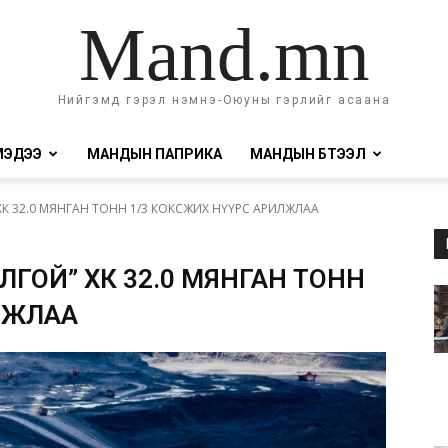
Mand.mn
Нийгэмд гэрэл нэмнэ-Оюуны гэрлийг асаана
МЭДЭЭ
МАНДЫН ПАПРИКА
МАНДЫН БҮТЭЭЛ
ХК 32.0 МЯНГАН ТОНН 1/3 КОКСЖИХ НҮҮРС АРИЛЖЛАА
ЛГОЙ” ХК 32.0 МЯНГАН ТОНН
ИЛЖЛАА