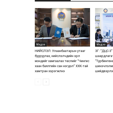
Мэдээ
Мэдээ
НИЙСЛЭЛ: Улаанбаатарын утааг
ЗГ: “ДЦС-3”
бууруулах, нийслэлчүүдийн эрүүл
шаардлага
мэндийг хамгаалах төслийг “Чингис
“Турбинген
хаан баялгийн сан нэгдэл” ХХК-тай
шинэчлэлий
хамтран хэрэгжүүлнэ
шийдвэрлэ