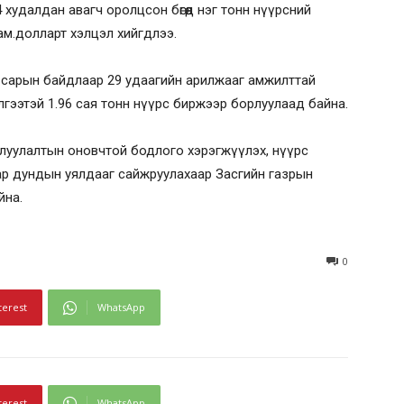
 худалдан авагч оролцсон бөгөөд нэг тонн нүүрсний
ам.долларт хэлцэл хийгдлээ.
7 сарын байдлаар 29 удаагийн арилжааг амжилттай
лгээтэй 1.96 сая тонн нүүрс биржээр борлуулаад байна.
рлуулалтын оновчтой бодлого хэрэгжүүлэх, нүүрс
бар дундын уялдааг сайжруулахаар Засгийн газрын
йна.
0
terest
WhatsApp
terest
WhatsApp