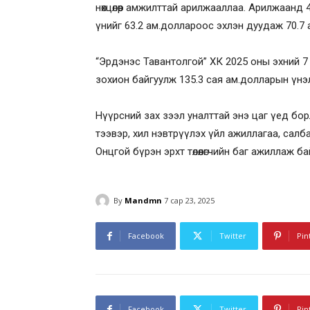
нөхцөлөөр амжилттай арилжааллаа. Арилжаанд 4
үнийг 63.2 ам.доллароос эхлэн дуудаж 70.7 
“Эрдэнэс Тавантолгой” ХК 2025 оны эхний 
зохион байгуулж 135.3 сая ам.долларын үнэ
Нүүрсний зах зээл уналттай энэ цаг үед бо
тээвэр, хил нэвтрүүлэх үйл ажиллагаа, сал
Онцгой бүрэн эрхт төлөөлөгчийн баг ажиллаж ба
By
Mandmn
7 сар 23, 2025
Facebook
Twitter
Pin
Facebook
Twitter
Pin