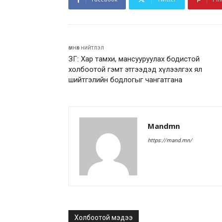
өмнөх нийтлэл
ЗГ: Хар тамхи, мансууруулах бодистой
холбоотой гэмт этгээдэд хүлээлгэх ял
шийтгэлийн бодлогыг чангатгана
Mandmn
https://mand.mn/
Холбоотой мэдээ