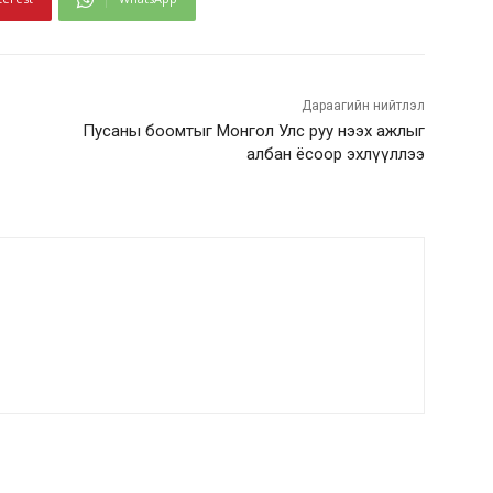
Дараагийн нийтлэл
Пусаны боомтыг Монгол Улс руу нээх ажлыг
албан ёсоор эхлүүллээ