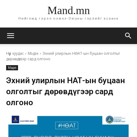
Mand.mn
Нийгэмд гэрэл нэмнэ-Оюуны гэрлийг асаана
Нүүр хуудас
Мэдээ
Эхний улирлын НӨАТ-ын буцаан олголтыг
дөрөвдүгээр сард олгоно
Мэдээ
Эхний улирлын НӨАТ-ын буцаан
олголтыг дөрөвдүгээр сард
олгоно