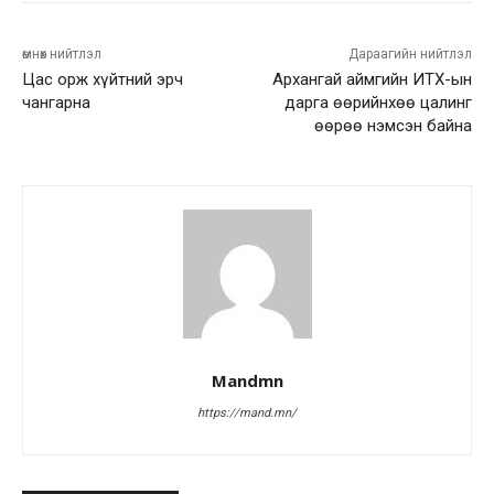
өмнөх нийтлэл
Дараагийн нийтлэл
Цас орж хүйтний эрч
Архангай аймгийн ИТХ-ын
чангарна
дарга өөрийнхөө цалинг
өөрөө нэмсэн байна
Mandmn
https://mand.mn/