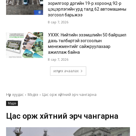
зорилгоор дүүргийн 19-р хороонд 92-р
цэцэрлэгийн урд талд 62 автомашины
зогсоол барьжээ
8 сар 7, 2026
УХХК: Нийтийн эзэмшлийн 50 байршил
дахь төлбөртэй зогсоолын
менежментийг сайжруулахаар
ажиллаж байна
8 сар 7, 2026
илүү их ачаалах