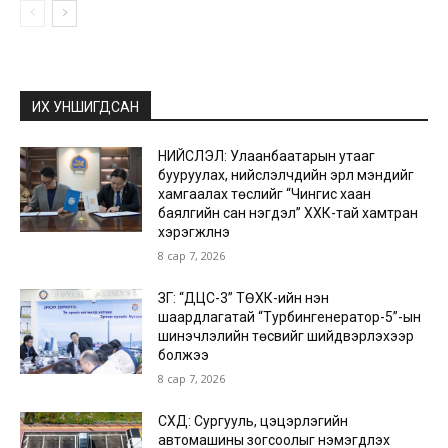
ИХ УНШИГДСАН
НИЙСЛЭЛ: Улаанбаатарын утааг
бууруулах, нийслэлчүүдийн эрүүл мэндийг
хамгаалах төслийг “Чингис хаан
баялгийн сан нэгдэл” ХХК-тай хамтран
хэрэгжүүлнэ
8 сар 7, 2026
ЗГ: “ДЦС-3” ТӨХК-ийн нэн
шаардлагатай “Турбингенератор-5”-ын
шинэчлэлийн төсвийг шийдвэрлэхээр
болжээ
8 сар 7, 2026
СХД: Сургууль, цэцэрлэгийн
автомашины зогсоолыг нэмэгдүүлэх