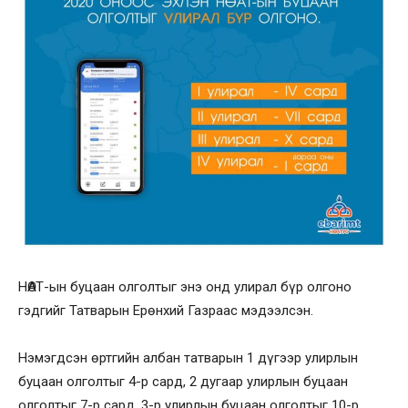
НӨАТ-ын буцаан олголтыг энэ онд улирал бүр олгоно
гэдгийг Татварын Ерөнхий Газраас мэдээлсэн.
Нэмэгдсэн өртгийн албан татварын 1 дүгээр улирлын
буцаан олголтыг 4-р сард, 2 дугаар улирлын буцаан
олголтыг 7-р сард, 3-р улирлын буцаан олголтыг 10-р