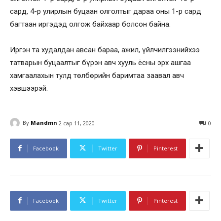
сард, 4-р улирлын буцаан олголтыг дараа оны 1-р сард
багтаан иргэдэд олгож байхаар болсон байна.
Иргэн та худалдан авсан бараа, ажил, үйлчилгээнийхээ
татварын буцаалтыг бүрэн авч хууль ёсны эрх ашгаа
хамгаалахын тулд төлбөрийн баримтаа заавал авч
хэвшээрэй.
By
Mandmn
2 сар 11, 2020
0
Facebook
Twitter
Pinterest
Facebook
Twitter
Pinterest