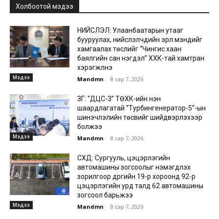
Холбоотой мэдээ
НИЙСЛЭЛ: Улаанбаатарын утааг
бууруулах, нийслэлчүүдийн эрүүл мэндийг
хамгаалах төслийг “Чингис хаан
баялгийн сан нэгдэл” ХХК-тай хамтран
хэрэгжүүлнэ
Мэдээ
Mandmn
-
8 сар 7, 2026
ЗГ: “ДЦС-3” ТӨХК-ийн нэн
шаардлагатай “Турбингенератор-5”-ын
шинэчлэлийн төсвийг шийдвэрлэхээр
болжээ
Мэдээ
Mandmn
-
8 сар 7, 2026
СХД: Сургууль, цэцэрлэгийн
автомашины зогсоолыг нэмэгдүүлэх
зорилгоор дүүргийн 19-р хороонд 92-р
цэцэрлэгийн урд талд 62 автомашины
зогсоол барьжээ
Мэдээ
Mandmn
-
8 сар 7, 2026