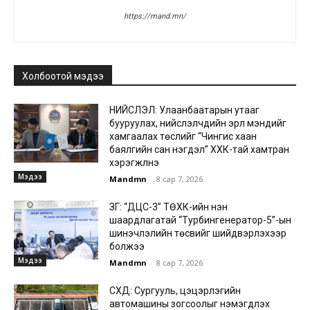
https://mand.mn/
Холбоотой мэдээ
НИЙСЛЭЛ: Улаанбаатарын утааг
бууруулах, нийслэлчүүдийн эрүүл мэндийг
хамгаалах төслийг “Чингис хаан
баялгийн сан нэгдэл” ХХК-тай хамтран
хэрэгжүүлнэ
Мэдээ
Mandmn
-
8 сар 7, 2026
ЗГ: “ДЦС-3” ТӨХК-ийн нэн
шаардлагатай “Турбингенератор-5”-ын
шинэчлэлийн төсвийг шийдвэрлэхээр
болжээ
Мэдээ
Mandmn
-
8 сар 7, 2026
СХД: Сургууль, цэцэрлэгийн
автомашины зогсоолыг нэмэгдүүлэх