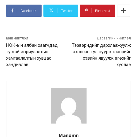
Facebook
Twitter
Pinterest
өмнөх нийтлэл
Дараагийн нийтлэл
НОК-ын албан хаагчдад
Тээвэрчдийг дархлаажуулж
тусгай зориулалтын
эхэлсэн тул нүүрс тээврийг
хамгаалалтын хувцас
хэвийн явуулж өгөхийг
хандивлав
хүслээ
Mandmn