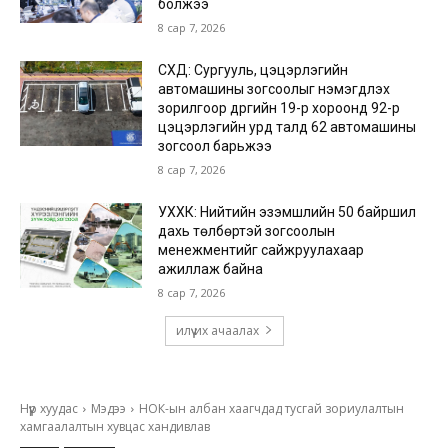
болжээ
8 сар 7, 2026
СХД: Сургууль, цэцэрлэгийн
автомашины зогсоолыг нэмэгдүүлэх
зорилгоор дүүргийн 19-р хороонд 92-р
цэцэрлэгийн урд талд 62 автомашины
зогсоол барьжээ
8 сар 7, 2026
УХХК: Нийтийн эзэмшлийн 50 байршил
дахь төлбөртэй зогсоолын
менежментийг сайжруулахаар
ажиллаж байна
8 сар 7, 2026
илүү их ачаалах