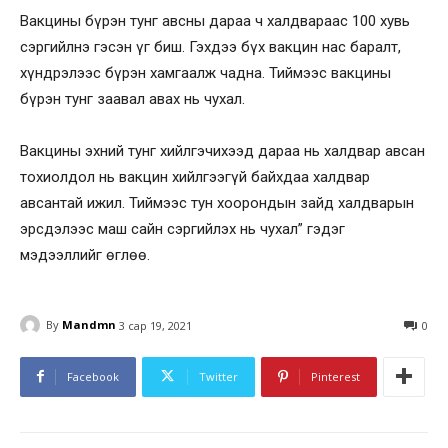
Вакцины бүрэн тунг авсны дараа ч халдвараас 100 хувь
сэргийлнэ гэсэн үг биш. Гэхдээ бүх вакцин нас баралт,
хүндрэлээс бүрэн хамгаалж чадна. Тиймээс вакцины
бүрэн тунг заавал авах нь чухал.
Вакцины эхний тунг хийлгэчихээд дараа нь халдвар авсан
тохиолдол нь вакцин хийлгээгүй байхдаа халдвар
авсантай ижил. Тиймээс тун хоорондын зайд халдварын
эрсдэлээс маш сайн сэргийлэх нь чухал” гэдэг
мэдээллийг өглөө.
By
Mandmn
3 сар 19, 2021
0
Facebook
Twitter
Pinterest