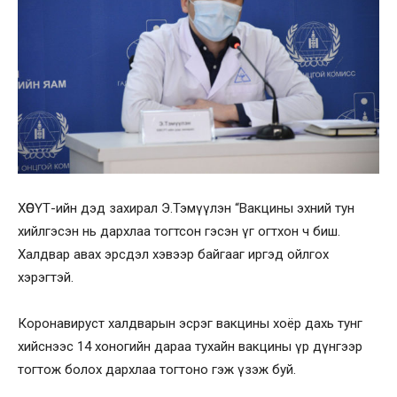
ХӨСҮТ-ийн дэд захирал Э.Тэмүүлэн “Вакцины эхний тун
хийлгэсэн нь дархлаа тогтсон гэсэн үг огтхон ч биш.
Халдвар авах эрсдэл хэвээр байгааг иргэд ойлгох
хэрэгтэй.
Коронавируст халдварын эсрэг вакцины хоёр дахь тунг
хийснээс 14 хоногийн дараа тухайн вакцины үр дүнгээр
тогтож болох дархлаа тогтоно гэж үзэж буй.