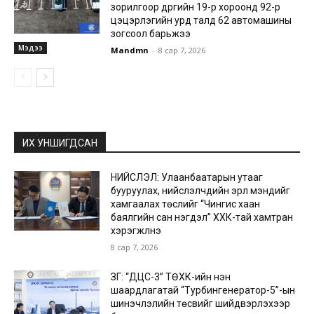
зорилгоор дүүргийн 19-р хороонд 92-р
цэцэрлэгийн урд талд 62 автомашины
зогсоол барьжээ
Мэдээ
Mandmn
-
8 сар 7, 2026
ИХ УНШИГДСАН
НИЙСЛЭЛ: Улаанбаатарын утааг
бууруулах, нийслэлчүүдийн эрүүл мэндийг
хамгаалах төслийг “Чингис хаан
баялгийн сан нэгдэл” ХХК-тай хамтран
хэрэгжүүлнэ
8 сар 7, 2026
ЗГ: “ДЦС-3” ТӨХК-ийн нэн
шаардлагатай “Турбингенератор-5”-ын
шинэчлэлийн төсвийг шийдвэрлэхээр