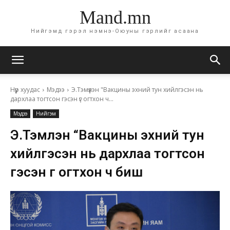
Mand.mn
Нийгэмд гэрэл нэмнэ-Оюуны гэрлийг асаана
Нүүр хуудас
Мэдээ
Э.Тэмүүлэн "Вакцины эхний тун хийлгэсэн нь
дархлаа тогтсон гэсэн үг огтхон ч...
Мэдээ
Нийгэм
Э.Тэмүүлэн “Вакцины эхний тун
хийлгэсэн нь дархлаа тогтсон
гэсэн үг огтхон ч биш