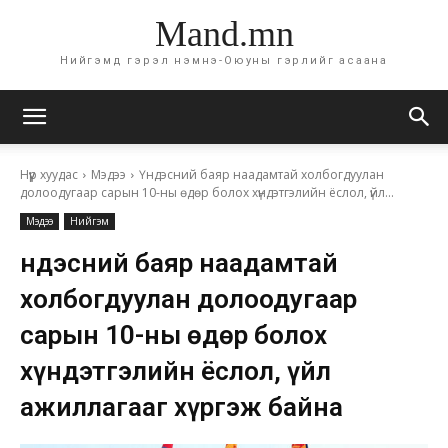
Mand.mn
Нийгэмд гэрэл нэмнэ-Оюуны гэрлийг асаана
Нүүр хуудас
Мэдээ
Үндэсний баяр наадамтай холбогдуулан
долоодугаар сарын 10-ны өдөр болох хүндэтгэлийн ёслол, үйл...
Мэдээ
Нийгэм
Үндэсний баяр наадамтай
холбогдуулан долоодугаар
сарын 10-ны өдөр болох
хүндэтгэлийн ёслол, үйл
ажиллагааг хүргэж байна