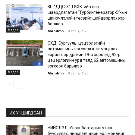
ЗГ: “ДЦС-3” ТӨХК-ийн нэн
шаардлагатай “Турбингенератор-5”-ын
шинэчлэлийн төсвийг шийдвэрлэхээр
болжээ
Мэдээ
Mandmn
-
8 сар 7, 2026
СХД: Сургууль, цэцэрлэгийн
автомашины зогсоолыг нэмэгдүүлэх
зорилгоор дүүргийн 19-р хороонд 92-р
цэцэрлэгийн урд талд 62 автомашины
зогсоол барьжээ
Мэдээ
Mandmn
-
8 сар 7, 2026
ИХ УНШИГДСАН
НИЙСЛЭЛ: Улаанбаатарын утааг
бууруулах, нийслэлчүүдийн эрүүл мэндийг