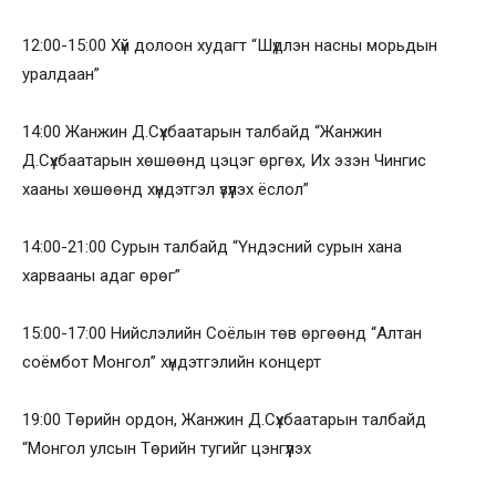
12:00-15:00 Хүй долоон худагт “Шүдлэн насны морьдын
уралдаан”
14:00 Жанжин Д.Сүхбаатарын талбайд “Жанжин
Д.Сүхбаатарын хөшөөнд цэцэг өргөх, Их эзэн Чингис
хааны хөшөөнд хүндэтгэл үзүүлэх ёслол”
14:00-21:00 Сурын талбайд “Үндэсний сурын хана
харвааны адаг өрөг”
15:00-17:00 Нийслэлийн Соёлын төв өргөөнд “Алтан
соёмбот Монгол” хүндэтгэлийн концерт
19:00 Төрийн ордон, Жанжин Д.Сүхбаатарын талбайд
“Монгол улсын Төрийн тугийг цэнгүүлэх