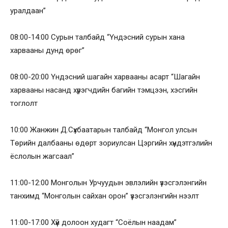
уралдаан”
08:00-14:00 Сурын талбайд “Үндэсний сурын хана
харвааны дунд өрөг”
08:00-20:00 Үндэсний шагайн харвааны асарт “Шагайн
харвааны насанд хүрэгчдийн багийн тэмцээн, хэсгийн
тоглолт
10:00 Жанжин Д.Сүхбаатарын талбайд “Монгол улсын
Төрийн далбааны өдөрт зориулсан Цэргийн хүндэтгэлийн
ёслолын жагсаал”
11:00-12:00 Монголын Урчуудын эвлэлийн үзэсгэлэнгийн
танхимд “Монголын сайхан орон” үзэсгэлэнгийн нээлт
11:00-17:00 Хүй долоон худагт “Соёлын наадам”