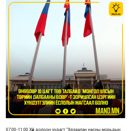
07:00-11:00 Хүй долоон худагт “Хязаалан насны морьдын