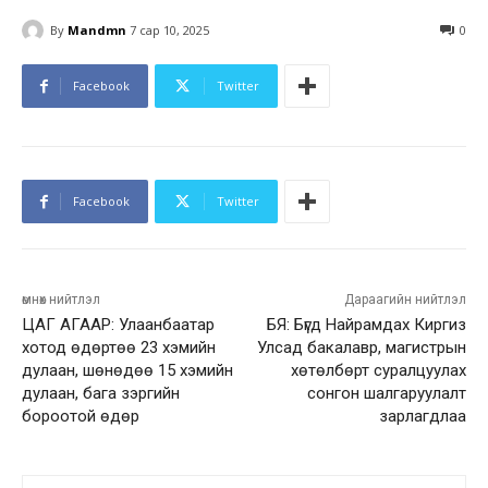
By
Mandmn
7 сар 10, 2025
0
Facebook
Twitter
Facebook
Twitter
өмнөх нийтлэл
Дараагийн нийтлэл
ЦАГ АГААР: Улаанбаатар
БЯ: Бүгд Найрамдах Киргиз
хотод өдөртөө 23 хэмийн
Улсад бакалавр, магистрын
дулаан, шөнөдөө 15 хэмийн
хөтөлбөрт суралцуулах
дулаан, бага зэргийн
сонгон шалгаруулалт
бороотой өдөр
зарлагдлаа