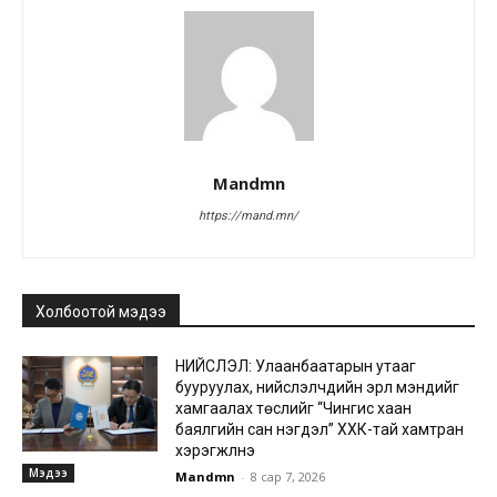
Mandmn
https://mand.mn/
Холбоотой мэдээ
НИЙСЛЭЛ: Улаанбаатарын утааг
бууруулах, нийслэлчүүдийн эрүүл мэндийг
хамгаалах төслийг “Чингис хаан
баялгийн сан нэгдэл” ХХК-тай хамтран
хэрэгжүүлнэ
Мэдээ
Mandmn
-
8 сар 7, 2026