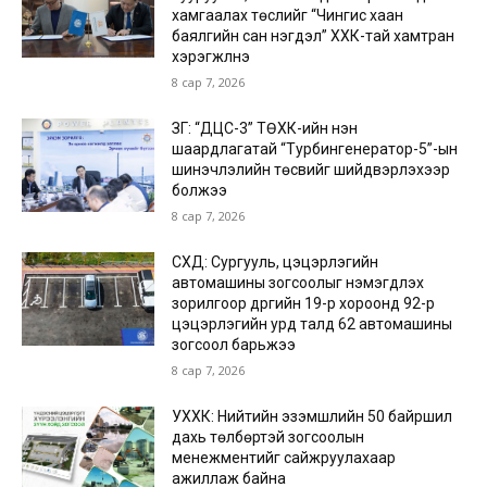
хамгаалах төслийг “Чингис хаан
баялгийн сан нэгдэл” ХХК-тай хамтран
хэрэгжүүлнэ
8 сар 7, 2026
ЗГ: “ДЦС-3” ТӨХК-ийн нэн
шаардлагатай “Турбингенератор-5”-ын
шинэчлэлийн төсвийг шийдвэрлэхээр
болжээ
8 сар 7, 2026
СХД: Сургууль, цэцэрлэгийн
автомашины зогсоолыг нэмэгдүүлэх
зорилгоор дүүргийн 19-р хороонд 92-р
цэцэрлэгийн урд талд 62 автомашины
зогсоол барьжээ
8 сар 7, 2026
УХХК: Нийтийн эзэмшлийн 50 байршил
дахь төлбөртэй зогсоолын
менежментийг сайжруулахаар
ажиллаж байна