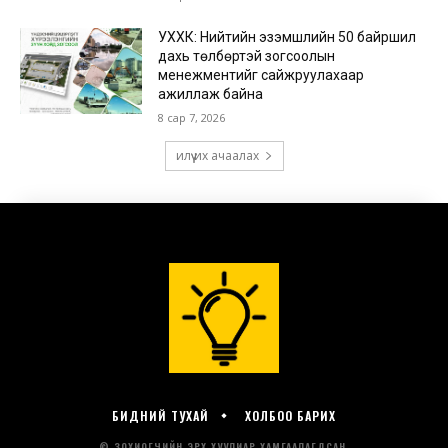
БИДНИЙ ТУХАЙ
ХОЛБОО БАРИХ
© ЗОХИОГЧИЙН ЭРХ ХУУЛИАР ХАМГААЛАГДСАН.