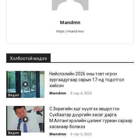
Mandmn
https://mand.mn/
Холбоотой мэдээ
Нийслэлийн 2026 оны төсөвт өнгөрсөн
зургаадугаар сарын 17-нд тодотгол
хийсэн
Mandmn
-
8 сар 4, 2026
Видео
С.Зоригийн хөшөөг нүүлгэх зөвшөөрөл өгсөн
Сүхбаатар дүүргийн засаг дарга
М.Алтангэрэлийн цалинг гурван сараар
хасахаар болжээ
Видео
Mandmn
-
8 сар 3, 2026