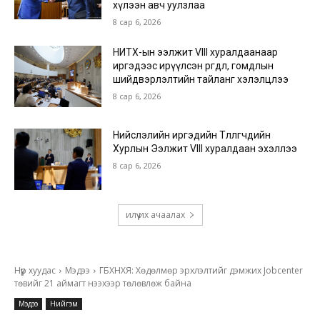
хүлээн авч уулзлаа
8 сар 6, 2026
НИТХ-ын ээлжит VIII хуралдаанаар
иргэдээс ирүүлсэн өргөдөл, гомдлын
шийдвэрлэлтийн тайланг хэлэлцлээ
8 сар 6, 2026
Нийслэлийн иргэдийн Төлөөлөгчдийн
Хурлын Ээлжит VIII хуралдаан эхэллээ
8 сар 6, 2026
илүү их ачаалах