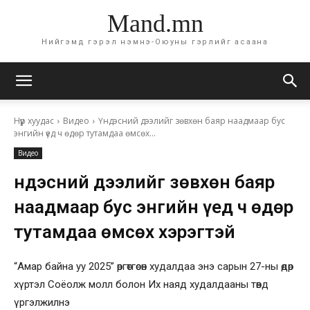
Mand.mn
Нийгэмд гэрэл нэмнэ-Оюуны гэрлийг асаана
Нүүр хуудас
Видео
Үндэсний дээлийг зөвхөн баяр наадмаар бус
энгийн үед ч өдөр тутамдаа өмсөх...
Видео
Үндэсний дээлийг зөвхөн баяр
наадмаар бус энгийн үед ч өдөр
тутамдаа өмсөх хэрэгтэй
“Амар байна уу 2025” өргөтгөсөн худалдаа энэ сарын 27-ны өдөр
хүртэл Соёолж молл болон Их наяд худалдааны төвд
үргэлжилнэ