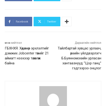
Facebook
Twitter
өмнөх нийтлэл
Дараагийн нийтлэл
ГБХНХЯ: Хөдөлмөр эрхлэлтийг
Тайлбартай хувцас урлаач,
дэмжих Jobcenter төвийг 21
өрхийн үйлдвэрлэгч
аймагт нээхээр төлөвлөж
Б.Буяннэмэхийн урласан
байна
хантаазнууд “Цор ганц”
гэдгээрээ онцлог