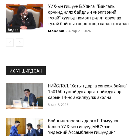
УИХ-ын гишүүн Б.Уянга: “Байгаль
орчинд нөлөөлөх байдлын үнэлгээний
тухай” хуульд нэмэлт өөрчлөлт оруулах
тухай байнгын хороогоор хэлэлцэгдлээ
Видео
Mandmn
-
4 сар 29, 2026
ИХ УНШИГДСАН
НИЙСЛЭЛ: “Хотын дарга сонсож байна”
150150 тусгай дугаарыг наймдугаар
сарын 14-нөөс ажиллуулж эхэлнэ
8 сар 6, 2026
Байнгын хорооны дарга Г.Тэмүүлэн
болон УИХ-ын гишүүд БНСУ-ын
Үндэсний Ассамблейн гишүүдийг