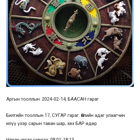
Аргын тооллын: 2024-02-14, БААСАН гараг
Билгийн тооллын 17, СУГАР гараг. Өвлийн адаг улаагчин
илүү үхэр сарын таван шар, хөх БАР өдөр
Наран ургах шингэх: 08:01-18:13