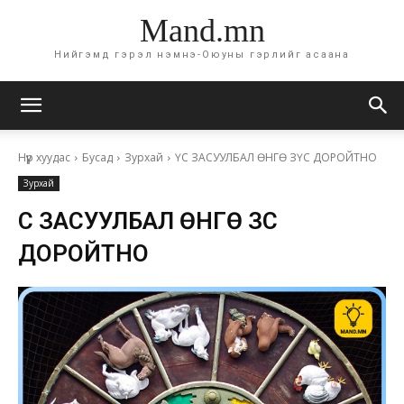
Mand.mn
Нийгэмд гэрэл нэмнэ-Оюуны гэрлийг асаана
Нүүр хуудас
Бусад
Зурхай
ҮС ЗАСУУЛБАЛ ӨНГӨ ЗҮС ДОРОЙТНО
Зурхай
ҮС ЗАСУУЛБАЛ ӨНГӨ ЗҮС
ДОРОЙТНО