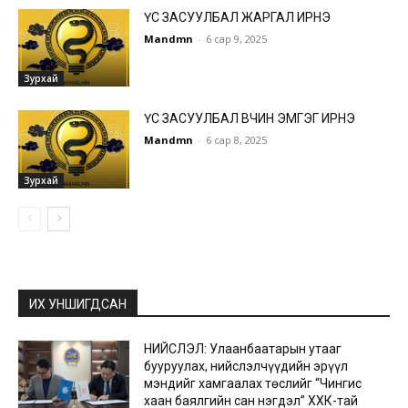
ҮС ЗАСУУЛБАЛ ЖАРГАЛ ИРНЭ
Mandmn
-
6 сар 9, 2025
Зурхай
ҮС ЗАСУУЛБАЛ ӨВЧИН ЭМГЭГ ИРНЭ
Mandmn
-
6 сар 8, 2025
Зурхай
ИХ УНШИГДСАН
НИЙСЛЭЛ: Улаанбаатарын утааг
бууруулах, нийслэлчүүдийн эрүүл
мэндийг хамгаалах төслийг “Чингис
хаан баялгийн сан нэгдэл” ХХК-тай