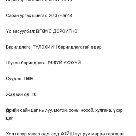
Саран ургах шингэх: 20:07-08:48
Үс засуулбал: ӨНГӨ ЗҮС ДОРОЙТНО
Барилдлага: ТҮЛЭХИЙН барилдлагатай өдөр
Шүтэн барилдлага: ӨТЛӨХҮЙ ҮХЭХҮЙ
Суудал: ТӨМӨР
Жэдзий од: 10
Өдрийн сайн цаг нь луу, могой, хонь, нохой, хулгана, үхэр
цаг
Хол газар яваар одогсод ХОЙШ зүг рүү мөрөө гаргавал