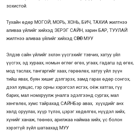
зохистой.
Тухайн өдөр МОГОЙ, МОРЬ, ХОНЬ, БИЧ, ТАХИА жилтнээ
аливаа үйлийг хийхэд ЭЕРЭГ САЙН, харин БАР, ТУУЛАЙ
жилтнээ аливаа үйлийг хийхэд СӨРӨГ МУУ
Элдэв сайн үйлийг эхлэн үүсгэхийг тэвчих, хатуу үйл
үүсгэх, эд хураах, номын өглөг өгөх, угаах, гадагш эд өгөх,
мод таслах, тангаргийг хаах, гөрөөлөх, хатуу үйл зүүн
тийш явах, буян хишиг дэлгэрэх, замд гарах өдөр сонгох,
дээл хувцас, гэр орны хэрэгсэл исгэх, оёж хатгах, гүү
барих, мал номхруулж уналга эдэлгээнд сургах, мал
хөнгөлөх, хумс тайрахад САЙНБэр авах, хүүхдийг анх
хөлд оруулах, хүүр түлэх, цэрэг хөдөлгөх, нүүдэл хийх,
хүнийг ханаж, төөнөх, арилжаа наймаа хийх, үс болон
хэрэггүй зүйл шатаахад МУУ