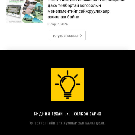
БИДНИЙ ТУХАЙ
ХОЛБОО БАРИХ
© ЗОХИОГЧИЙН ЭРХ ХУУЛИАР ХАМГААЛАГДСАН.