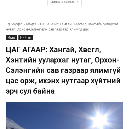
илүү их ачаалах