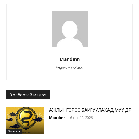
Mandmn
https://mand.mn/
Холбоотой мэдээ
АЖЛЫН ГЭРЭЭ БАЙГУУЛАХАД МУУ ӨДӨР
Mandmn
-
6 сар 10, 2025
Зурхай