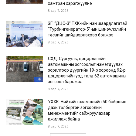
хамтран хэрэгжүүлнэ
8 сар 7, 2026
ЗГ: “ДЦС-3” ТӨХК-ийн нэн шаардлагатай
“Турбингенератор-5”-ын шинэчлэлийн
төсвийг шийдвэрлэхээр болжээ
8 сар 7, 2026
СХД: Сургууль, цэцэрлэгийн
автомашины зогсоолыг нэмэгдүүлэх
зорилгоор дүүргийн 19-р хороонд 92-р
цэцэрлэгийн урд талд 62 автомашины
зогсоол барьжээ
8 сар 7, 2026
УХХК: Нийтийн эзэмшлийн 50 байршил
дахь төлбөртэй зогсоолын
менежментийг сайжруулахаар
ажиллаж байна
8 сар 7, 2026