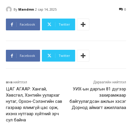
By
Mandmn
2 сар 14, 2025
0
Facebook
Twitter
Facebook
Twitter
өмнөх нийтлэл
Дараагийн нийтлэл
ЦАГ АГААР: Хангай,
УИХ-ын даргын 81 дүгээр
Хөвсгөл, Хэнтийн уулархаг
захирамжаар
нутаг, Орхон-Сэлэнгийн сав
байгуулагдсан ажлын хэсэг
газраар ялимгүй цас орж,
Дорнод аймагт ажиллалаа
ихэнх нутгаар хүйтний эрч
сул байна