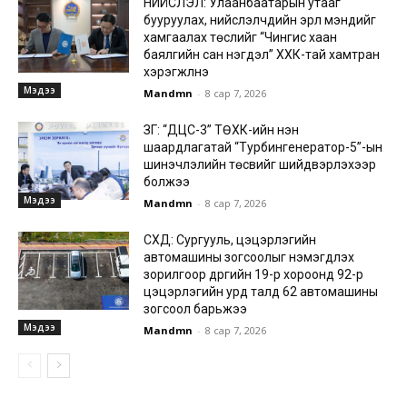
НИЙСЛЭЛ: Улаанбаатарын утааг
бууруулах, нийслэлчүүдийн эрүүл мэндийг
хамгаалах төслийг “Чингис хаан
баялгийн сан нэгдэл” ХХК-тай хамтран
хэрэгжүүлнэ
Мэдээ
Mandmn
-
8 сар 7, 2026
ЗГ: “ДЦС-3” ТӨХК-ийн нэн
шаардлагатай “Турбингенератор-5”-ын
шинэчлэлийн төсвийг шийдвэрлэхээр
болжээ
Мэдээ
Mandmn
-
8 сар 7, 2026
СХД: Сургууль, цэцэрлэгийн
автомашины зогсоолыг нэмэгдүүлэх
зорилгоор дүүргийн 19-р хороонд 92-р
цэцэрлэгийн урд талд 62 автомашины
зогсоол барьжээ
Мэдээ
Mandmn
-
8 сар 7, 2026