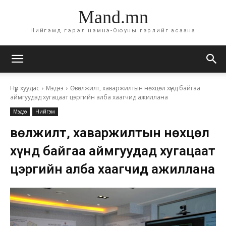
Mand.mn
Нийгэмд гэрэл нэмнэ-Оюуны гэрлийг асаана
Нүүр хуудас
Мэдээ
Өвөлжилт, хаваржилтын нөхцөл хүнд байгаа
аймгуудад хугацаат цэргийн алба хаагчид ажиллана
Мэдээ
Нийгэм
Өвөлжилт, хаваржилтын нөхцөл
хүнд байгаа аймгуудад хугацаат
цэргийн алба хаагчид ажиллана