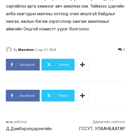
сэргийлэх арга хэмжээг авч ажиллах юм. Тиймээс цэргийн
алба хаагчдын малчны хотонд очих аюулгүй байдлыг
хангах, ажлын багаж хэрэгслээр хангаж ажиллахыг
аймгийн Онцгой комистт үүрэг болголоо.
By
Mandmn
2 сар 27, 2024
0
Facebook
Twitter
Facebook
Twitter
өмнөх нийтлэл
Дараагийн нийтлэл
Д.Дэмбэрэлцэрэнгийн
ГССҮТ, УЛААНБААТАР