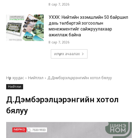
8 сар 7, 2026
УХХК: Нийтийн эзэмшлийн 50 байршил
дахь төлбөртэй зогсоолын
менежментийг сайжруулахаар
ажиллаж байна
8 сар 7, 2026
илүү их ачаалах