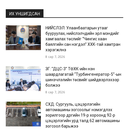
ИХ УНШИГДСАН
НИЙСЛЭЛ: Улаанбаатарын утааг
бууруулах, нийслэлчүүдийн эрүүл мэндийг
хамгаалах төслийг “Чингис хаан
баялгийн сан нэгдэл” ХХК-тай хамтран
хэрэгжүүлнэ
8 сар 7, 2026
ЗГ: “ДЦС-3” ТӨХК-ийн нэн
шаардлагатай “Турбингенератор-5”-ын
шинэчлэлийн төсвийг шийдвэрлэхээр
болжээ
8 сар 7, 2026
СХД: Сургууль, цэцэрлэгийн
автомашины зогсоолыг нэмэгдүүлэх
зорилгоор дүүргийн 19-р хороонд 92-р
цэцэрлэгийн урд талд 62 автомашины
зогсоол барьжээ