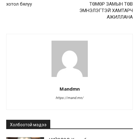
хотол бялуу
ТӨМӨР ЗАМЫН ТӨВ
ЭМНЭЛЭГТЭЙ ХАМТАРЧ
АЖИЛЛАНА
Mandmn
https://mand.mn/
Холбоотой мэдээ