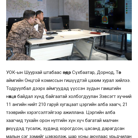
УОК-ын Шуурхай штабаас өнөөдөр Сүхбаатар, Дорнод, Төв
аймгийн Онцгой комиссын гишүүдтэй цахим хурал хийлээ.
Тодруулбал дээрх аймгуудад үүссэн зудын гамшгийн
нөхцөл байдал хүнд байгаатай холбогдуулан Зэвсэгт хүчний
11 ангийн нийт 210 гаруй хугацаат цэргийн алба хаагч, 21
тээврийн хэрэгсэлтэйгээр ажиллана. Цэргийн алба
хаагчид тухайн орон нутгийн хүн хүч багатай малчин
өрхүүдэд тусалж, зуданд хорогдсон, цасанд дарагдсан
малын сэг зэмийг цэвэрлэж, шар усны аюулаас урьдчилан