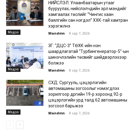
НИЙСЛЭЛ: Улаанбаатарын утааг
бууруулах, нийслэлчүүдийн эрүүл мэндийг
хамгаалах төслийг “Чингис хаан
баялгийн сан нэгдэл” ХХК-тай хамтран
хэрэгжүүлнэ
Мэдээ
Mandmn
-
8 сар 7, 2026
ЗГ: “ДЦС-3” ТӨХК-ийн нэн
шаардлагатай “Турбингенератор-5”-ын
шинэчлэлийн төсвийг шийдвэрлэхээр
болжээ
Мэдээ
Mandmn
-
8 сар 7, 2026
СХД: Сургууль, цэцэрлэгийн
автомашины зогсоолыг нэмэгдүүлэх
зорилгоор дүүргийн 19-р хороонд 92-р
цэцэрлэгийн урд талд 62 автомашины
зогсоол барьжээ
Мэдээ
Mandmn
-
8 сар 7, 2026