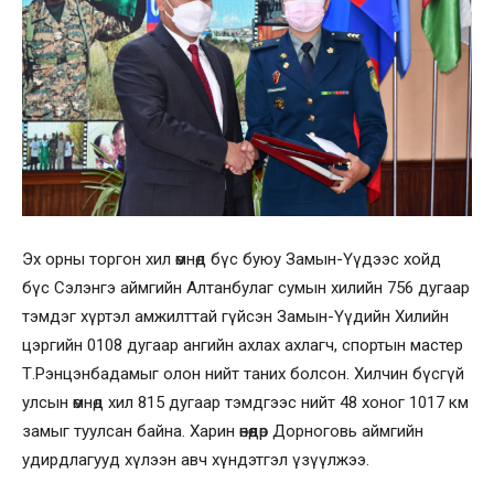
Эх орны торгон хил өмнөд бүс буюу Замын-Үүдээс хойд
бүс Сэлэнгэ аймгийн Алтанбулаг сумын хилийн 756 дугаар
тэмдэг хүртэл амжилттай гүйсэн Замын-Үүдийн Хилийн
цэргийн 0108 дугаар ангийн ахлах ахлагч, спортын мастер
Т.Рэнцэнбадамыг олон нийт таних болсон. Хилчин бүсгүй
улсын өмнөд хил 815 дугаар тэмдгээс нийт 48 хоног 1017 км
замыг туулсан байна. Харин өнөөдөр Дорноговь аймгийн
удирдлагууд хүлээн авч хүндэтгэл үзүүлжээ.