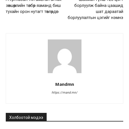
зөвшөөрлийн төлбөр яаманд биш
борлуулж байна цаашид
тухайн орон нутагт төвлөрдөг
шат дараатай
борлуулалтын цэгийг нэмнэ
Mandmn
https://mand.mn/
Холбоотой мэдээ