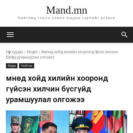
Mand.mn
Нийгэмд гэрэл нэмнэ-Оюуны гэрлийг асаана
Нүүр хуудас
Мэдээ
Өмнөд хойд хилийн хооронд гүйсэн хилчин
бүсгүйд урамшуулал олгожээ
Мэдээ
Нийгэм
Өмнөд хойд хилийн хооронд
гүйсэн хилчин бүсгүйд
урамшуулал олгожээ