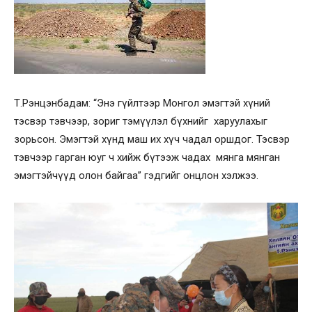
Т.Рэнцэнбадам: “Энэ гүйлтээр Монгол эмэгтэй хүний
тэсвэр тэвчээр, зориг тэмүүлэл бүхнийг харуулахыг
зорьсон. Эмэгтэй хүнд маш их хүч чадал оршдог. Тэсвэр
тэвчээр гарган юуг ч хийж бүтээж чадах мянга мянган
эмэгтэйчүүд олон байгаа” гэдгийг онцлон хэлжээ.