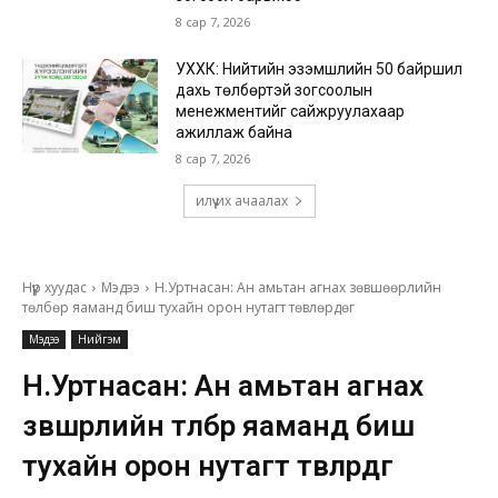
8 сар 7, 2026
УХХК: Нийтийн эзэмшлийн 50 байршил
дахь төлбөртэй зогсоолын
менежментийг сайжруулахаар
ажиллаж байна
8 сар 7, 2026
илүү их ачаалах