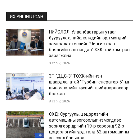
ИХ УНШИГДСАН
НИЙСЛЭЛ: Улаанбаатарын утааг
бууруулах, нийслэлчүүдийн эрүүл мэндийг
хамгаалах төслийг “Чингис хаан
баялгийн сан нэгдэл” ХХК-тай хамтран
хэрэгжүүлнэ
8 сар 7, 2026
ЗГ: “ДЦС-3” ТӨХК-ийн нэн
шаардлагатай “Турбингенератор-5”-ын
шинэчлэлийн төсвийг шийдвэрлэхээр
болжээ
8 сар 7, 2026
СХД: Сургууль, цэцэрлэгийн
автомашины зогсоолыг нэмэгдүүлэх
зорилгоор дүүргийн 19-р хороонд 92-р
цэцэрлэгийн урд талд 62 автомашины
зогсоол барьжээ