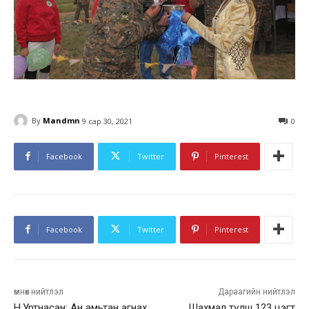
By
Mandmn
9 сар 30, 2021
0
Facebook
Twitter
Pinterest
Facebook
Twitter
Pinterest
өмнөх нийтлэл
Дараагийн нийтлэл
Н.Уртнасан: Ан амьтан агнах
Шахмал түлш 123 цэгт