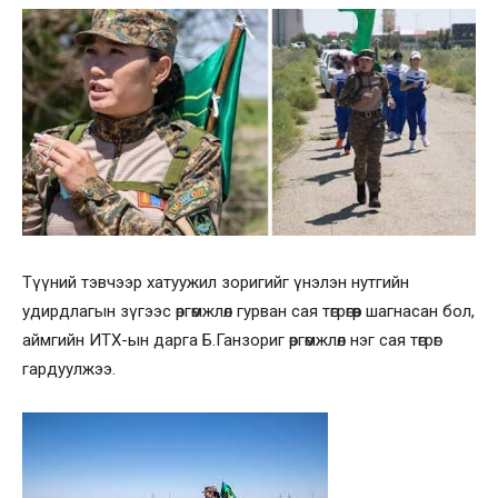
Түүний тэвчээр хатуужил зоригийг үнэлэн нутгийн
удирдлагын зүгээс өргөмжлөл гурван сая төгрөгөөр шагнасан бол,
аймгийн ИТХ-ын дарга Б.Ганзориг өргөмжлөл нэг сая төгрөг
гардуулжээ.