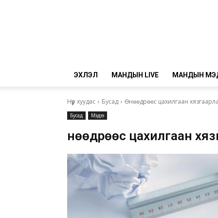
ЭХЛЭЛ
МАНДЫН LIVE
МАНДЫН МЭ
Нүүр хуудас
Бусад
Өнөөдрөөс цахилгаан хязгаарл
Бусад
Мэдээ
Өнөөдрөөс цахилгаан хя