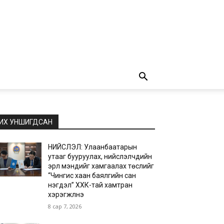
ИХ УНШИГДСАН
НИЙСЛЭЛ: Улаанбаатарын
утааг бууруулах, нийслэлчүүдийн
эрүүл мэндийг хамгаалах төслийг
“Чингис хаан баялгийн сан
нэгдэл” ХХК-тай хамтран
хэрэгжүүлнэ
8 сар 7, 2026