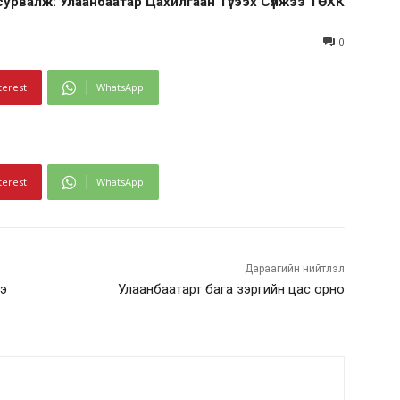
сурвалж: Улаанбаатар Цахилгаан Түгээх Сүлжээ ТӨХК
0
terest
WhatsApp
terest
WhatsApp
Дараагийн нийтлэл
ээ
Улаанбаатарт бага зэргийн цас орно