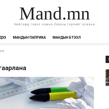
Mand.mn
Нийгэмд гэрэл нэмнэ-Оюуны гэрлийг асаана
ДЭЭ
МАНДЫН ПАПРИКА
МАНДЫН БҮТЭЭЛ
ана
згаарлана