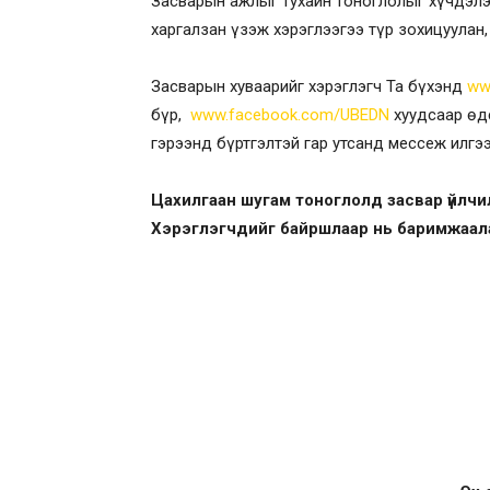
Засварын ажлыг тухайн тоноглолыг хүчдэлэ
харгалзан үзэж хэрэглээгээ түр зохицуулан,
Засварын хуваарийг хэрэглэгч Та бүхэнд
ww
бүр,
www.facebook.com/UBEDN
хуудсаар өд
гэрээнд бүртгэлтэй гар утсанд мессеж илгэ
Цахилгаан шугам тоноглолд засвар үйл
Хэрэглэгчдийг байршлаар нь баримжаалан