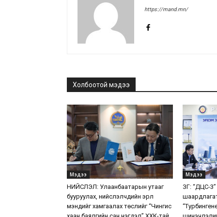
https://mand.mn/
Холбоотой мэдээ
Мэдээ
Мэдээ
НИЙСЛЭЛ: Улаанбаатарын утааг
ЗГ: “ДЦС-3”
бууруулах, нийслэлчүүдийн эрүүл
шаардлага
мэндийг хамгаалах төслийг “Чингис
“Турбинген
хаан баялгийн сан нэгдэл” ХХК-тай
шинэчлэлий