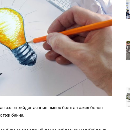
ас эхлэн хийдэг аянгын өмнөх бэлтгэл ажил болон
х гэж байна.