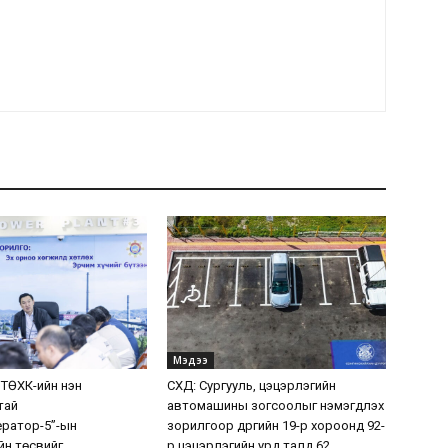
Мэдээ
 ТӨХК-ийн нэн
СХД: Сургууль, цэцэрлэгийн
тай
автомашины зогсоолыг нэмэгдүүлэх
ератор-5”-ын
зорилгоор дүүргийн 19-р хороонд 92-
н төсвийг
р цэцэрлэгийн урд талд 62