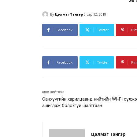
Эх 
By
Цэлмэг Тэнгэр
3 сар 12, 2018
Facebook
Twitter
Pin
Facebook
Twitter
Pin
өмнөх нийтлэл
Санхүүгийн харилцаанд нийтийн WI-FI сүлж
ашиглаж болохгүй шалтгаан
Цэлмэг Тэнгэр