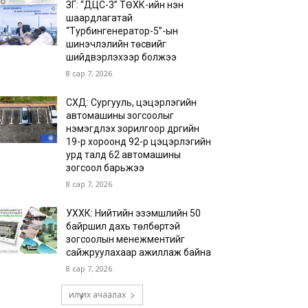
ЗГ: “ДЦС-3” ТӨХК-ийн нэн
шаардлагатай
“Турбингенератор-5”-ын
шинэчлэлийн төсвийг
шийдвэрлэхээр болжээ
8 сар 7, 2026
СХД: Сургууль, цэцэрлэгийн
автомашины зогсоолыг
нэмэгдүүлэх зорилгоор дүүргийн
19-р хороонд 92-р цэцэрлэгийн
урд талд 62 автомашины
зогсоол барьжээ
8 сар 7, 2026
УХХК: Нийтийн эзэмшлийн 50
байршил дахь төлбөртэй
зогсоолын менежментийг
сайжруулахаар ажиллаж байна
8 сар 7, 2026
илүү их ачаалах