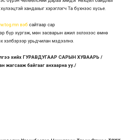
эс бүрэн чөлөөлсний дараа хийдэг нөхцөл байдлыг
 хүлээцтэй хандахыг хэрэглэгч Та бүхнээс хүсье.
w.tog.mn вэб
сайтаар сар
өр бүр хүргэж, мөн засварын ажил эхлэхээс өмнө
эх хэлбэрээр урьдчилан мэдээлнэ.
чилгээ хийх ГУРАВДУГААР САРЫН ХУВААРЬ /
 жагсааж байгааг анхаарна уу./