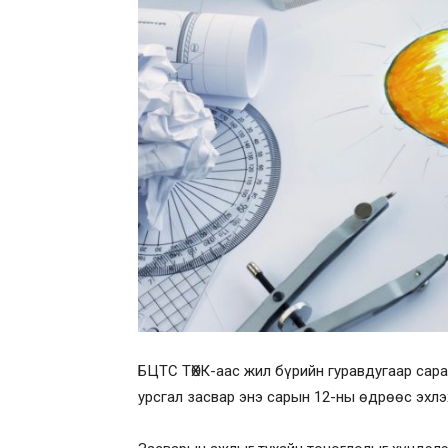
БЦТС ТӨХК-аас жил бүрийн гуравдугаар сара
урсгал засвар энэ сарын 12-ны өдрөөс эхлэ