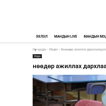
ЭХЛЭЛ
МАНДЫН LIVE
МАНДЫН МЭ
Нүүр хуудас
Мэдээ
Өнөөдөр ажиллах дархлаажуулал
Мэдээ
Өнөөдөр ажиллах дархла