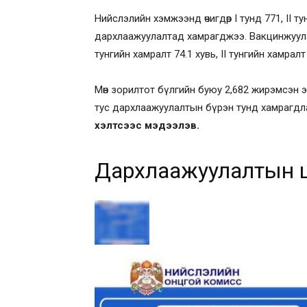
Нийслэлийн хэмжээнд өчигдөр I тунд 771, II тун
дархлаажуулалтад хамрагджээ. Вакцинжуула
тунгийн хамралт 74.1 хувь, II тунгийн хамралт
Мөн зорилтот бүлгийн буюу 2,682 жирэмсэн эх
тус дархлаажуулалтын бүрэн тунд хамрагд
хэлтсээс мэдээлэв.
Дархлаажуулалтын цэ