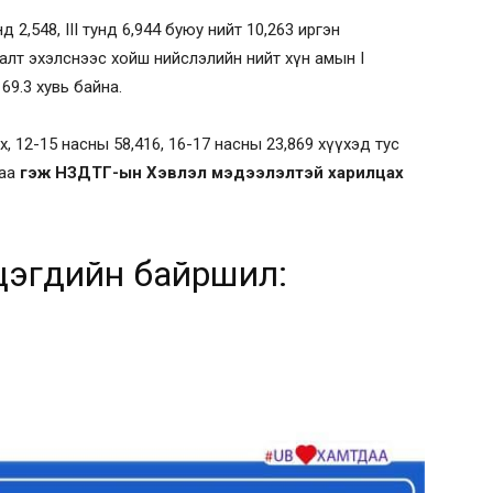
д 2,548, III тунд 6,944 буюу нийт 10,263 иргэн
лт эхэлснээс хойш нийслэлийн нийт хүн амын I
 69.3 хувь байна.
, 12-15 насны 58,416, 16-17 насны 23,869 хүүхэд тус
лаа
гэж НЗДТГ-ын Хэвлэл мэдээлэлтэй харилцах
гүүдийн байршил: