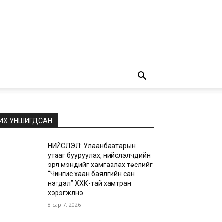
ИХ УНШИГДСАН
НИЙСЛЭЛ: Улаанбаатарын
утааг бууруулах, нийслэлчүүдийн
эрүүл мэндийг хамгаалах төслийг
“Чингис хаан баялгийн сан
нэгдэл” ХХК-тай хамтран
хэрэгжүүлнэ
8 сар 7, 2026