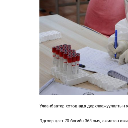
Улаанбаатар хотод өнөөдөр дархлаажуулалтын я
Эдгээр цэгт 70 багийн 363 эмч, ажилтан ажил