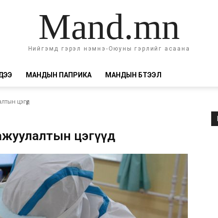
Mand.mn
Нийгэмд гэрэл нэмнэ-Оюуны гэрлийг асаана
ДЭЭ
МАНДЫН ПАПРИКА
МАНДЫН БҮТЭЭЛ
тын цэгүүд
ажуулалтын цэгүүд