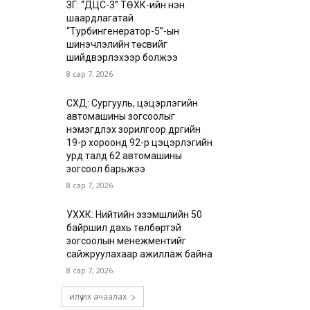
ЗГ: “ДЦС-3” ТӨХК-ийн нэн
шаардлагатай
“Турбингенератор-5”-ын
шинэчлэлийн төсвийг
шийдвэрлэхээр болжээ
8 сар 7, 2026
СХД: Сургууль, цэцэрлэгийн
автомашины зогсоолыг
нэмэгдүүлэх зорилгоор дүүргийн
19-р хороонд 92-р цэцэрлэгийн
урд талд 62 автомашины
зогсоол барьжээ
8 сар 7, 2026
УХХК: Нийтийн эзэмшлийн 50
байршил дахь төлбөртэй
зогсоолын менежментийг
сайжруулахаар ажиллаж байна
8 сар 7, 2026
илүү их ачаалах