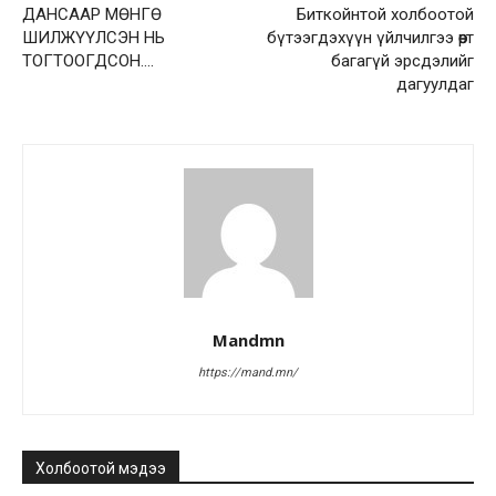
ДАНСААР МӨНГӨ
Биткойнтой холбоотой
ШИЛЖҮҮЛСЭН НЬ
бүтээгдэхүүн үйлчилгээ өөртөө
ТОГТООГДСОН….
багагүй эрсдэлийг
дагуулдаг
Mandmn
https://mand.mn/
Холбоотой мэдээ