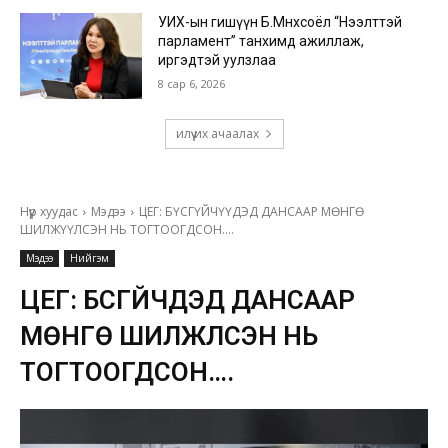
УИХ-ын гишүүн Б.Мөнхсоёл “Нээлттэй
парламент” танхимд ажиллаж,
иргэдтэй уулзлаа
8 сар 6, 2026
илүү их ачаалах