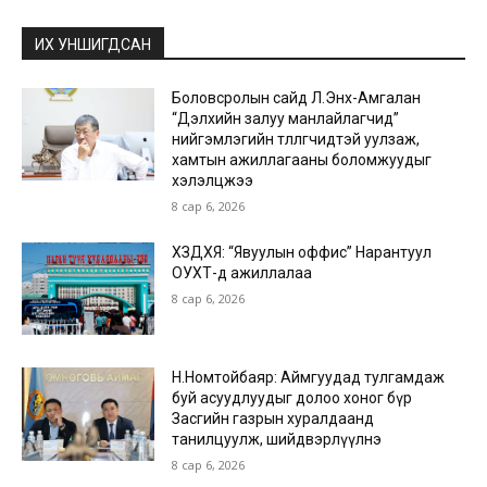
ИХ УНШИГДСАН
Боловсролын сайд Л.Энх-Амгалан
“Дэлхийн залуу манлайлагчид”
нийгэмлэгийн төлөөлөгчидтэй уулзаж,
хамтын ажиллагааны боломжуудыг
хэлэлцжээ
8 сар 6, 2026
ХЗДХЯ: “Явуулын оффис” Нарантуул
ОУХТ-д ажиллалаа
8 сар 6, 2026
Н.Номтойбаяр: Аймгуудад тулгамдаж
буй асуудлуудыг долоо хоног бүр
Засгийн газрын хуралдаанд
танилцуулж, шийдвэрлүүлнэ
8 сар 6, 2026