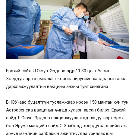
Ерөнхий сайд Л.Оюун-Эрдэнэ өнөөдөр 11:30 цагт Улсын
Хоёрдугаар төв эмнэлэгт коронавирусийн халдварын эсрэг
дархлаажуулалтын вакцины анхны тунг хийлгэнэ.
БНЭУ-аас буцалтгүй тусламжаар ирсэн 150 мянган хүн тун
Астразенека вакциныг өчигдөр хүлээн авсан билээ. Ерөнхий
сайд Л.Оюун-Эрдэнэ вакцинжуулалтад нэгдүгээрт орох
бол Эрүүл мэндийн сайд С.Энхболд хоёрдугаарт хийлгэж
эрүүл мэндийн салбарын ажилтнуудаа уриалах юм.