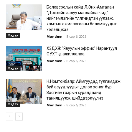
Боловсролын сайд Л.Энх-Амгалан
“Дэлхийн залуу манлайлагчид”
нийгэмлэгийн төлөөлөгчидтэй уулзаж,
хамтын ажиллагааны боломжуудыг
хэлэлцжээ
Мэдээ
Mandmn
-
8 сар 6, 2026
ХЗДХЯ: “Явуулын оффис” Нарантуул
ОУХТ-д ажиллалаа
Mandmn
-
8 сар 6, 2026
Мэдээ
Н.Номтойбаяр: Аймгуудад тулгамдаж
буй асуудлуудыг долоо хоног бүр
Засгийн газрын хуралдаанд
танилцуулж, шийдвэрлүүлнэ
Мэдээ
Mandmn
-
8 сар 6, 2026