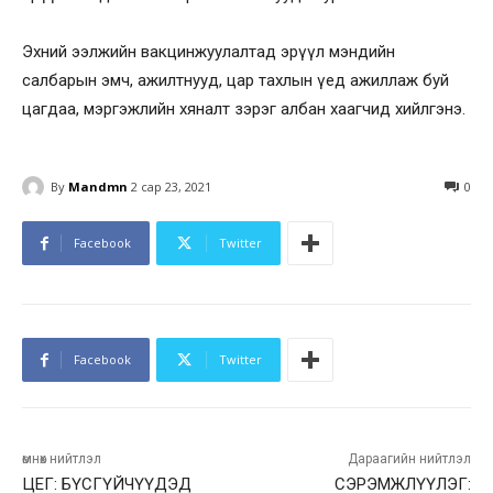
Эхний ээлжийн вакцинжуулалтад эрүүл мэндийн
салбарын эмч, ажилтнууд, цар тахлын үед ажиллаж буй
цагдаа, мэргэжлийн хяналт зэрэг албан хаагчид хийлгэнэ.
By
Mandmn
2 сар 23, 2021
0
Facebook
Twitter
Facebook
Twitter
өмнөх нийтлэл
Дараагийн нийтлэл
ЦЕГ: БҮСГҮЙЧҮҮДЭД
СЭРЭМЖЛҮҮЛЭГ: