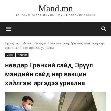
Mand.mn
Нийгэмд гэрэл нэмнэ-Оюуны гэрлийг асаана
Нүүр хуудас
Мэдээ
Өнөөдөр Ерөнхий сайд, Эрүүл мэндийн сайд нар
вакцин хийлгэж иргэдээ уриална
Мэдээ
Нийгэм
Өнөөдөр Ерөнхий сайд, Эрүүл
мэндийн сайд нар вакцин
хийлгэж иргэдээ уриална