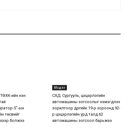
Мэдээ
 ТӨХК-ийн нэн
СХД: Сургууль, цэцэрлэгийн
тай
автомашины зогсоолыг нэмэгдүүлэх
ератор-5”-ын
зорилгоор дүүргийн 19-р хороонд 92-
н төсвийг
р цэцэрлэгийн урд талд 62
хээр болжээ
автомашины зогсоол барьжээ