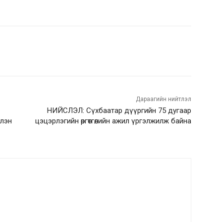
rest
WhatsApp
Дараагийн нийтлэл
НИЙСЛЭЛ: Сүхбаатар дүүргийн 75 дугаар
элэн
цэцэрлэгийн өргөтгөлийн ажил үргэлжилж байна