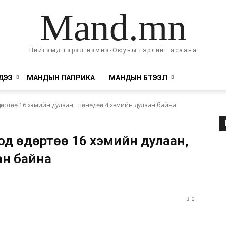
Mand.mn
Нийгэмд гэрэл нэмнэ-Оюуны гэрлийг асаана
ДЭЭ
МАНДЫН ПАПРИКА
МАНДЫН БҮТЭЭЛ
өртөө 16 хэмийн дулаан, шөнөдөө 4 хэмийн дулаан байна
од өдөртөө 16 хэмийн дулаан,
ан байна
0
rest
WhatsApp