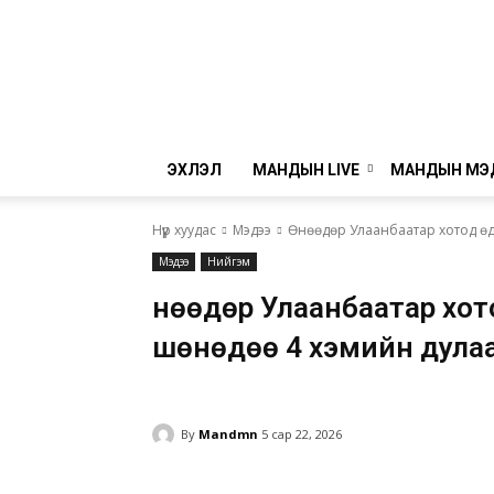
ЭХЛЭЛ
МАНДЫН LIVE
МАНДЫН МЭ
Нүүр хуудас
Мэдээ
Өнөөдөр Улаанбаатар хотод өд
Мэдээ
Нийгэм
Өнөөдөр Улаанбаатар хот
шөнөдөө 4 хэмийн дула
By
Mandmn
5 сар 22, 2026
Facebook
Twitter
Pinte