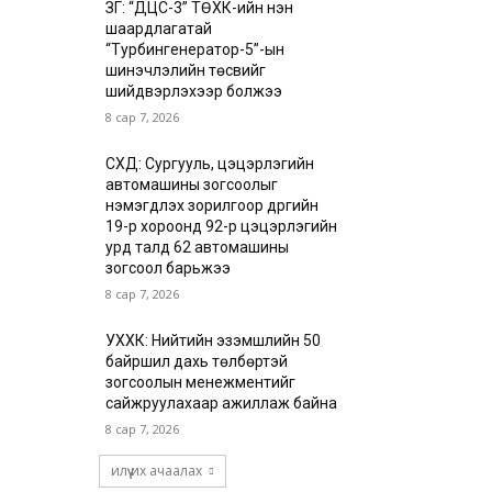
ЗГ: “ДЦС-3” ТӨХК-ийн нэн
шаардлагатай
“Турбингенератор-5”-ын
шинэчлэлийн төсвийг
шийдвэрлэхээр болжээ
8 сар 7, 2026
СХД: Сургууль, цэцэрлэгийн
автомашины зогсоолыг
нэмэгдүүлэх зорилгоор дүүргийн
19-р хороонд 92-р цэцэрлэгийн
урд талд 62 автомашины
зогсоол барьжээ
8 сар 7, 2026
УХХК: Нийтийн эзэмшлийн 50
байршил дахь төлбөртэй
зогсоолын менежментийг
сайжруулахаар ажиллаж байна
8 сар 7, 2026
илүү их ачаалах