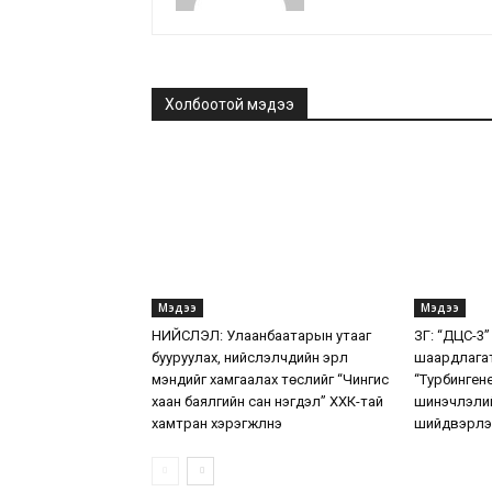
Холбоотой мэдээ
Мэдээ
Мэдээ
НИЙСЛЭЛ: Улаанбаатарын утааг
ЗГ: “ДЦС-3”
бууруулах, нийслэлчүүдийн эрүүл
шаардлага
мэндийг хамгаалах төслийг “Чингис
“Турбинген
хаан баялгийн сан нэгдэл” ХХК-тай
шинэчлэлий
хамтран хэрэгжүүлнэ
шийдвэрлэ