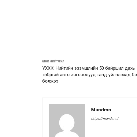
Facebook
Twitter
Pinte
өмнөх нийтлэл
УХХК: Нийтийн эзэмшлийн 50 байршил дахь
төлбөртэй авто зогсоолууд танд үйлчлэхэд б
болжээ
Mandmn
https://mand.mn/