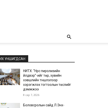
ИХ УНШИГДСАН
НИТХ: “Нүүрс пиролизийн
үйлдвэр”-ийг төр, хувийн
хэвшлийн түншлэлээр
хэрэгжүүлэх тогтоолын төслийг
дэмжжээ
8 сар 7, 2026
Боловсролын сайд Л.Энх-