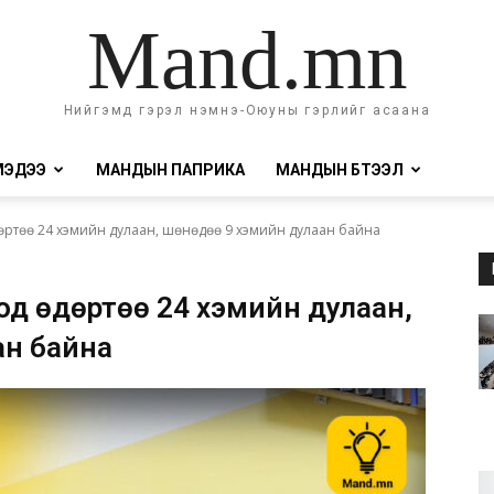
Mand.mn
Нийгэмд гэрэл нэмнэ-Оюуны гэрлийг асаана
МЭДЭЭ
МАНДЫН ПАПРИКА
МАНДЫН БҮТЭЭЛ
өртөө 24 хэмийн дулаан, шөнөдөө 9 хэмийн дулаан байна
од өдөртөө 24 хэмийн дулаан,
ан байна