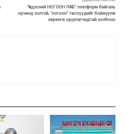
Дараагийн нийтлэл
а
“Үндэсний НОГООН ЛАБ” платформ байгаль
орчинд ээлтэй, “ногоон” төслүүдийг бойжуулж
хөрөнгө оруулагчидтай холбоно