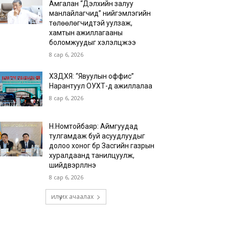
Амгалан “Дэлхийн залуу
манлайлагчид” нийгэмлэгийн
төлөөлөгчидтэй уулзаж,
хамтын ажиллагааны
боломжуудыг хэлэлцжээ
8 сар 6, 2026
ХЗДХЯ: “Явуулын оффис”
Нарантуул ОУХТ-д ажиллалаа
8 сар 6, 2026
Н.Номтойбаяр: Аймгуудад
тулгамдаж буй асуудлуудыг
долоо хоног бүр Засгийн газрын
хуралдаанд танилцуулж,
шийдвэрлүүлнэ
8 сар 6, 2026
илүү их ачаалах