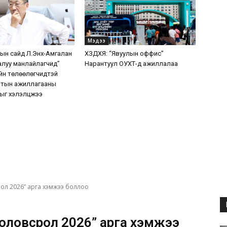
Мэдээ
н сайд Л.Энх-Амгалан
ХЗДХЯ: “Явуулын оффис”
алуу манлайлагчид”
Нарантуул ОУХТ-д ажиллалаа
йн төлөөлөгчидтэй
мтын ажиллагааны
ыг хэлэлцжээ