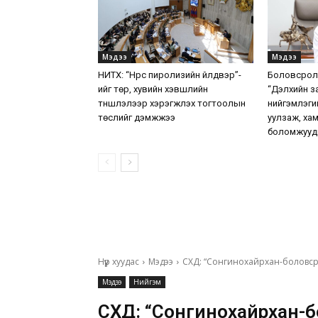
Мэдээ
Мэдээ
НИТХ: “Нүүрс пиролизийн үйлдвэр”-
Боловсролы
ийг төр, хувийн хэвшлийн
“Дэлхийн з
түншлэлээр хэрэгжүүлэх тогтоолын
нийгэмлэги
төслийг дэмжжээ
уулзаж, ха
боломжууд