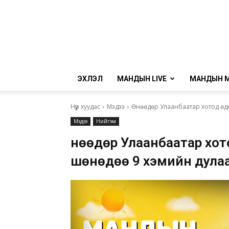
ЭХЛЭЛ
МАНДЫН LIVE
МАНДЫН 
Нүүр хуудас
Мэдээ
Өнөөдөр Улаанбаатар хотод өд
Мэдээ
Нийгэм
Өнөөдөр Улаанбаатар хот
шөнөдөө 9 хэмийн дула