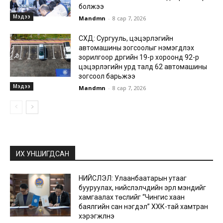
болжээ
Мэдээ
Mandmn
-
8 сар 7, 2026
СХД: Сургууль, цэцэрлэгийн
автомашины зогсоолыг нэмэгдүүлэх
зорилгоор дүүргийн 19-р хороонд 92-р
цэцэрлэгийн урд талд 62 автомашины
зогсоол барьжээ
Мэдээ
Mandmn
-
8 сар 7, 2026
ИХ УНШИГДСАН
НИЙСЛЭЛ: Улаанбаатарын утааг
бууруулах, нийслэлчүүдийн эрүүл мэндийг
хамгаалах төслийг “Чингис хаан
баялгийн сан нэгдэл” ХХК-тай хамтран
хэрэгжүүлнэ