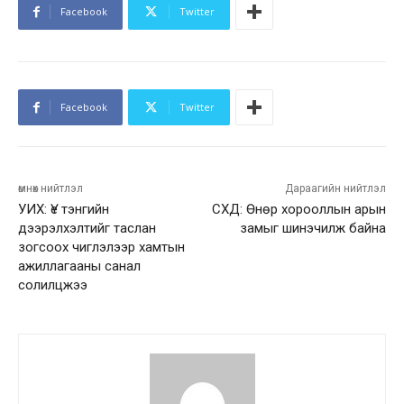
Facebook
Twitter
Facebook
Twitter
өмнөх нийтлэл
Дараагийн нийтлэл
УИХ: Үе тэнгийн
СХД: Өнөр хорооллын арын
дээрэлхэлтийг таслан
замыг шинэчилж байна
зогсоох чиглэлээр хамтын
ажиллагааны санал
солилцжээ