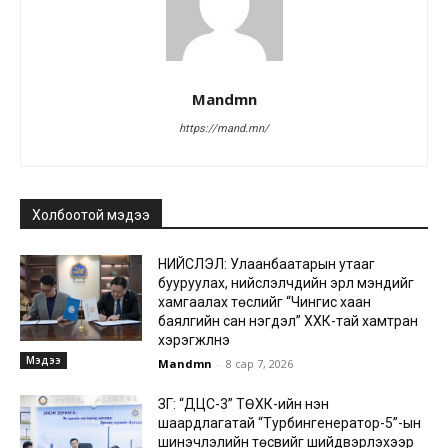
Mandmn
https://mand.mn/
Холбоотой мэдээ
НИЙСЛЭЛ: Улаанбаатарын утааг
бууруулах, нийслэлчүүдийн эрүүл мэндийг
хамгаалах төслийг “Чингис хаан
баялгийн сан нэгдэл” ХХК-тай хамтран
хэрэгжүүлнэ
Мэдээ
Mandmn
-
8 сар 7, 2026
ЗГ: “ДЦС-3” ТӨХК-ийн нэн
шаардлагатай “Турбингенератор-5”-ын
шинэчлэлийн төсвийг шийдвэрлэхээр