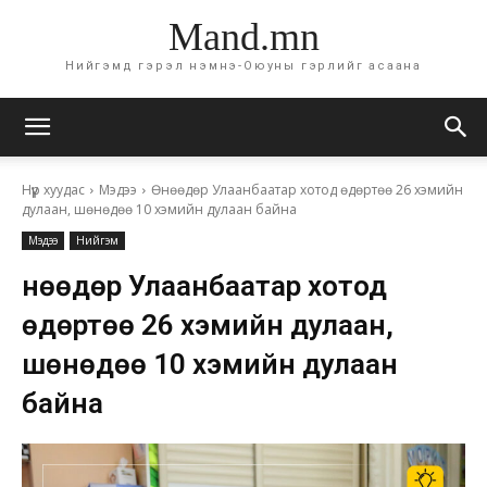
Mand.mn
Нийгэмд гэрэл нэмнэ-Оюуны гэрлийг асаана
Нүүр хуудас
Мэдээ
Өнөөдөр Улаанбаатар хотод өдөртөө 26 хэмийн
дулаан, шөнөдөө 10 хэмийн дулаан байна
Мэдээ
Нийгэм
Өнөөдөр Улаанбаатар хотод
өдөртөө 26 хэмийн дулаан,
шөнөдөө 10 хэмийн дулаан
байна