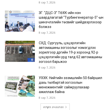
8 сар 7, 2026
ЗГ: “ДЦС-3” ТӨХК-ийн нэн
шаардлагатай “Турбингенератор-5”-ын
шинэчлэлийн төсвийг шийдвэрлэхээр
болжээ
8 сар 7, 2026
СХД: Сургууль, цэцэрлэгийн
автомашины зогсоолыг нэмэгдүүлэх
зорилгоор дүүргийн 19-р хороонд 92-р
цэцэрлэгийн урд талд 62 автомашины
зогсоол барьжээ
8 сар 7, 2026
УХХК: Нийтийн эзэмшлийн 50 байршил
дахь төлбөртэй зогсоолын
менежментийг сайжруулахаар
ажиллаж байна
8 сар 7, 2026
илүү их ачаалах