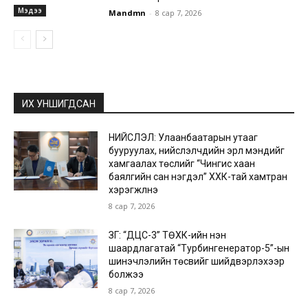
Мэдээ
Mandmn
-
8 сар 7, 2026
ИХ УНШИГДСАН
НИЙСЛЭЛ: Улаанбаатарын утааг
бууруулах, нийслэлчүүдийн эрүүл мэндийг
хамгаалах төслийг “Чингис хаан
баялгийн сан нэгдэл” ХХК-тай хамтран
хэрэгжүүлнэ
8 сар 7, 2026
ЗГ: “ДЦС-3” ТӨХК-ийн нэн
шаардлагатай “Турбингенератор-5”-ын
шинэчлэлийн төсвийг шийдвэрлэхээр
болжээ
8 сар 7, 2026