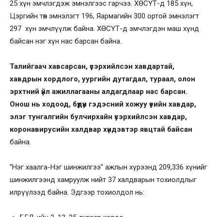
25 хүн эмчлэгдэж эмнэлгээс гарчээ. ХӨСҮТ-д 185 хүн,
Цэргийн төв эмнэлэгт 196, Яармагийн 300 ортой эмнэлэгт
297 хүн эмчлүүлж байна. ХӨСҮТ-д эмчлэгдэн маш хүнд
байсан нэг хүн нас барсан байна.
Талийгаач хавсарсан, үсэрхийлсэн хавдартай,
хавдрын хордлого, уургийн дутагдал, тураал, олон
эрхтний үйл ажиллагааны алдагдлаар нас барсан.
Онош нь ходоод, бүдүүн гэдэсний хожуу үеийн хавдар,
элэг тунгалгийн булчирхайн үсэрхийлсэн хавдар,
коронавирусийн халдвар хүндэвтэр явцтай байсан
байна.
“Нэг хаалга-Нэг шинжилгээ” ажлын хүрээнд 209,336 хүнийг
шинжилгээнд хамруулж нийт 37 халдварын тохиолдлыг
илрүүлээд байна. Эдгээр тохиолдол нь: