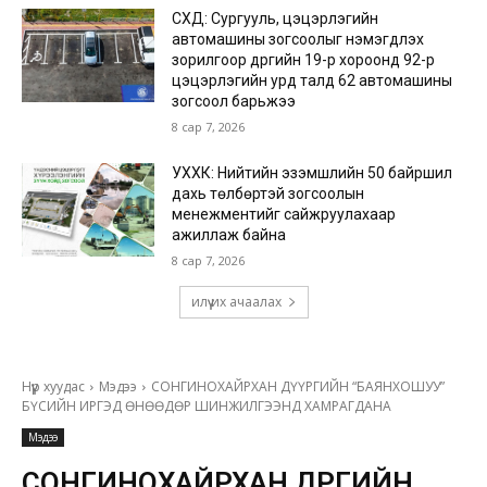
СХД: Сургууль, цэцэрлэгийн
автомашины зогсоолыг нэмэгдүүлэх
зорилгоор дүүргийн 19-р хороонд 92-р
цэцэрлэгийн урд талд 62 автомашины
зогсоол барьжээ
8 сар 7, 2026
УХХК: Нийтийн эзэмшлийн 50 байршил
дахь төлбөртэй зогсоолын
менежментийг сайжруулахаар
ажиллаж байна
8 сар 7, 2026
илүү их ачаалах