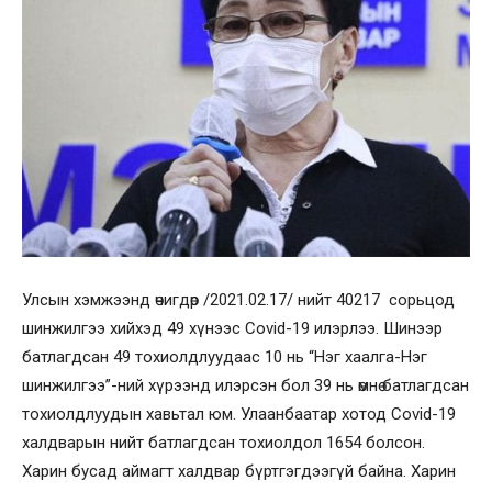
Улсын хэмжээнд өчигдөр /2021.02.17/ нийт 40217 сорьцод
шинжилгээ хийхэд 49 хүнээс Сovid-19 илэрлээ. Шинээр
батлагдсан 49 тохиолдлуудаас 10 нь “Нэг хаалга-Нэг
шинжилгээ”-ний хүрээнд илэрсэн бол 39 нь өмнө батлагдсан
тохиолдлуудын хавьтал юм. Улаанбаатар хотод Сovid-19
халдварын нийт батлагдсан тохиолдол 1654 болсон.
Харин бусад аймагт халдвар бүртгэгдээгүй байна. Харин