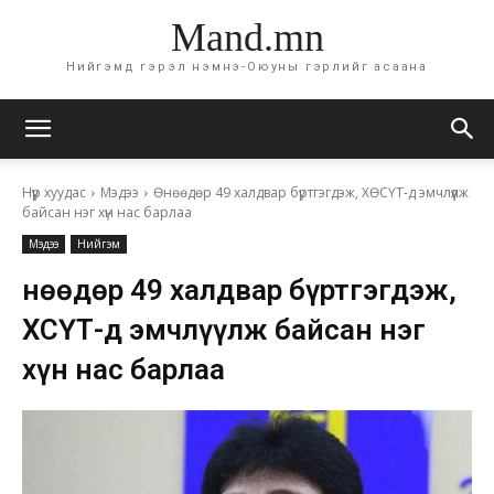
Mand.mn
Нийгэмд гэрэл нэмнэ-Оюуны гэрлийг асаана
Нүүр хуудас
Мэдээ
Өнөөдөр 49 халдвар бүртгэгдэж, ХӨСҮТ-д эмчлүүлж
байсан нэг хүн нас барлаа
Мэдээ
Нийгэм
Өнөөдөр 49 халдвар бүртгэгдэж,
ХӨСҮТ-д эмчлүүлж байсан нэг
хүн нас барлаа