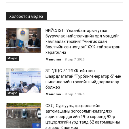
Холбоотой мэдээ
НИЙСЛЭЛ: Улаанбаатарын утааг
бууруулах, нийслэлчүүдийн эрүүл мэндийг
хамгаалах төслийг “Чингис хаан
баялгийн сан нэгдэл” ХХК-тай хамтран
хэрэгжүүлнэ
Мэдээ
Mandmn
-
8 сар 7, 2026
ЗГ: “ДЦС-3” ТӨХК-ийн нэн
шаардлагатай “Турбингенератор-5”-ын
шинэчлэлийн төсвийг шийдвэрлэхээр
болжээ
Мэдээ
Mandmn
-
8 сар 7, 2026
СХД: Сургууль, цэцэрлэгийн
автомашины зогсоолыг нэмэгдүүлэх
зорилгоор дүүргийн 19-р хороонд 92-р
цэцэрлэгийн урд талд 62 автомашины
зогсоол барьжээ