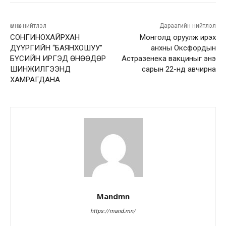
өмнөх нийтлэл
Дараагийн нийтлэл
СОНГИНОХАЙРХАН
Монголд оруулж ирэх
ДҮҮРГИЙН “БАЯНХОШУУ”
анхны Оксфордын
БҮСИЙН ИРГЭД ӨНӨӨДӨР
Астразенека вакциныг энэ
ШИНЖИЛГЭЭНД
сарын 22-нд авчирна
ХАМРАГДАНА
Mandmn
https://mand.mn/