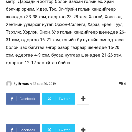
метр. Дархадын хотгор болон Завхан голын эх, Хүрэн
бэлчир орчим, Идэр, Тэс, Эг-Үүрийн голын хөндийгөөр
шөнөдөө 33-38 хэм, өдөртөө 23-28 хэм, Хангай, Хөвсгөл,
Хэнтийн уулархаг нутаг, Орхон-Сэлэнгэ, Хараа, Ерөө, Туул,
Тэрэлж, Хэрлэн, Онон, Улз голын хөндийгөөр шөнөдөө 26-
31 хэм, өдөртөө 16-21 хэм, говийн бүс нутгийн өмнөд хэсэг
болон цас багатай энгэр ээвэр газраар шөнөдөө 15-20
хэм, өдөртөө 4-9 хэм, бусад нутгаар шөнөдөө 21-26 хэм,
өдөртөө 12-17 хэм хүйтэн байна.
By
Ermuun
12 сар 20, 2019
0
Facebook
Twitter
Facebook
Twitter