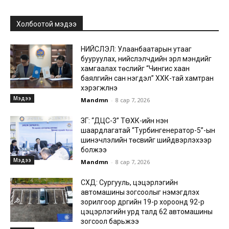
Холбоотой мэдээ
НИЙСЛЭЛ: Улаанбаатарын утааг
бууруулах, нийслэлчүүдийн эрүүл мэндийг
хамгаалах төслийг “Чингис хаан
баялгийн сан нэгдэл” ХХК-тай хамтран
хэрэгжүүлнэ
Мэдээ
Mandmn
-
8 сар 7, 2026
ЗГ: “ДЦС-3” ТӨХК-ийн нэн
шаардлагатай “Турбингенератор-5”-ын
шинэчлэлийн төсвийг шийдвэрлэхээр
болжээ
Мэдээ
Mandmn
-
8 сар 7, 2026
СХД: Сургууль, цэцэрлэгийн
автомашины зогсоолыг нэмэгдүүлэх
зорилгоор дүүргийн 19-р хороонд 92-р
цэцэрлэгийн урд талд 62 автомашины
зогсоол барьжээ