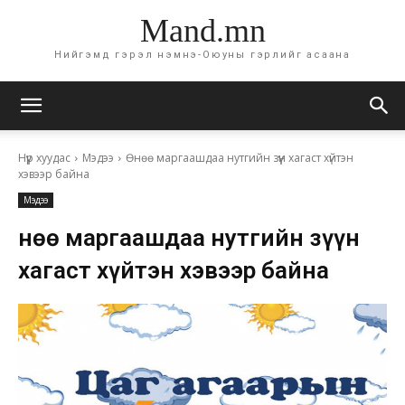
Mand.mn
Нийгэмд гэрэл нэмнэ-Оюуны гэрлийг асаана
Нүүр хуудас
Мэдээ
Өнөө маргаашдаа нутгийн зүүн хагаст хүйтэн
хэвээр байна
Мэдээ
Өнөө маргаашдаа нутгийн зүүн
хагаст хүйтэн хэвээр байна