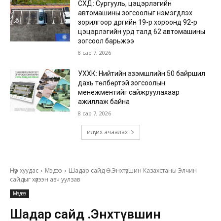
СХД: Сургууль, цэцэрлэгийн
автомашины зогсоолыг нэмэгдүүлэх
зорилгоор дүүргийн 19-р хороонд 92-р
цэцэрлэгийн урд талд 62 автомашины
зогсоол барьжээ
8 сар 7, 2026
УХХК: Нийтийн эзэмшлийн 50 байршил
дахь төлбөртэй зогсоолын
менежментийг сайжруулахаар
ажиллаж байна
8 сар 7, 2026
илүү их ачаалах