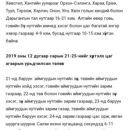
Хөвсгөл, Хэнтийн уулархаг Орхон-Сэлэнгэ, Хараа, Ерөө,
Туул, Тэрэлж, Хэрлэн, Онон, Улз, Халх голын хөндий болон
Дарьгангын тал нутгаар 16-21 хэм, Алтайн өвөр говь,
говийн бүс нутгийн өмнөд хэсэг болон цас багатай энгэр
ээвэр газраар 4-9 хэм, бусад нутгаар 10-15 хэм хүйтэн
байна.
2019 оны 12 дугаар сарын 21-25-нийг хүртэлх цаг
агаарын урьдчилсан төлөв
21-нд баруун аймгуудын нутгийн зүүн, төвийн аймгуудын
нутгийн хойд хэсэг, говийн аймгуудын нутгийн зарим
газраар, 22-нд төв болон говийн аймгуудын нутгийн зүүн
хэсэг, зүүн аймгуудын нутгийн зарим газраар, 23-нд баруун
аймгуудын нутгийн зарим газар, төвийн аймгуудын
нутгийн баруун хэсэг, 24-нд зарим газраар цас орж, явган
шуурга шуурна. Салхи ихэнх хугацаанд секундэд 6-11