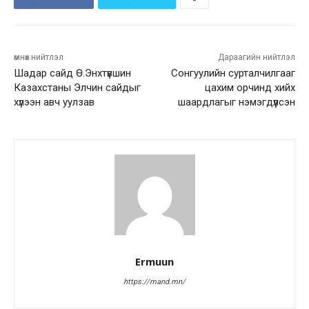
өмнөх нийтлэл
Дараагийн нийтлэл
Шадар сайд Ө.Энхтүвшин
Сонгуулийн сурталчилгааг
Казахстаны Элчин сайдыг
цахим орчинд хийх
хүлээн авч уулзав
шаардлагыг нэмэгдүүлсэн
Ermuun
https://mand.mn/