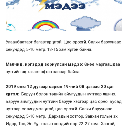
Улаанбаатарт багавтар үүлтэй. Цас орохгүй. Салхи баруунаас
секундэд 5-10 метр. 13-15 хэм хүйтэн байна.
Малчид, иргэдэд зориулсан мэдээ:
Өнөө маргаашдаа
нутгийн зүүн хагаст хүйтэн хэвээр байна.
2019 оны 12 дугаар сарын 19-ний 08 цагаас 20 цаг
хүртэл:
Баруун болон төвийн аймгуудын нутгаар үүлшинэ.
Баруун аймгуудын нутгийн баруун хэсгээр цас орно. Бусад
нутгаар солигдмол үүлтэй, цас орохгүй. Салхи баруунаас
секундэд 5-10 метр. Дархадын хотгор, Завхан голын эх,
Идэр, Тэс, Эг, Үүр голын хөндийгөөр 22-27 хэм, Хангай,