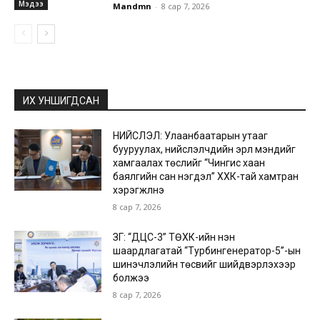
Мэдээ
Mandmn
-
8 сар 7, 2026
ИХ УНШИГДСАН
НИЙСЛЭЛ: Улаанбаатарын утааг
бууруулах, нийслэлчүүдийн эрүүл мэндийг
хамгаалах төслийг “Чингис хаан
баялгийн сан нэгдэл” ХХК-тай хамтран
хэрэгжүүлнэ
8 сар 7, 2026
ЗГ: “ДЦС-3” ТӨХК-ийн нэн
шаардлагатай “Турбингенератор-5”-ын
шинэчлэлийн төсвийг шийдвэрлэхээр
болжээ
8 сар 7, 2026