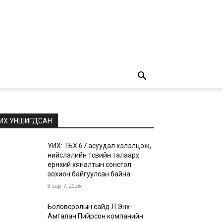
ИХ УНШИГДСАН
УИХ: ТБХ 67 асуудал хэлэлцэж,
нийслэлийн төсвийн талаарх
ерөнхий хяналтын сонсгол
зохион байгуулсан байна
8 сар 7, 2026
Боловсролын сайд Л.Энх-
Амгалан Пийрсон компанийн