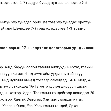
н, өдөртөө 2-7 градус, бусад нутгаар шөнөдөө 0-5
гүй хур тунадас орно. Өдөртөө хур тунадас орохгүй.
Хүйтэрч Шөнөдөө 7-9 градус, өдөртөө 1-3 градус
гээр сарын 07-ныг хүртэлх цаг агаарын урьдчилсан
р, 4-нд баруун болон төвийн аймгуудын нутаг, говийн
йн зүүн хагаст, 6-нд зүүн аймгуудын нутгийн зүүн
и 3-нд нутгийн өмнөд хэсгээр секундэд 14-16 метр, 4-
түр зуур секундэд 16-18 метр хүртэл ширүүсч цасан
адын хотгор, Идэр, Тэс голын хөндийгөөр шөнөдөө 20-
хотгор, Хангай, Хөвсгөл, Хэнтийн уулархаг нутаг,
, Хэрлэн, Онон, Улз, Халх голын хөндий, Орхон-