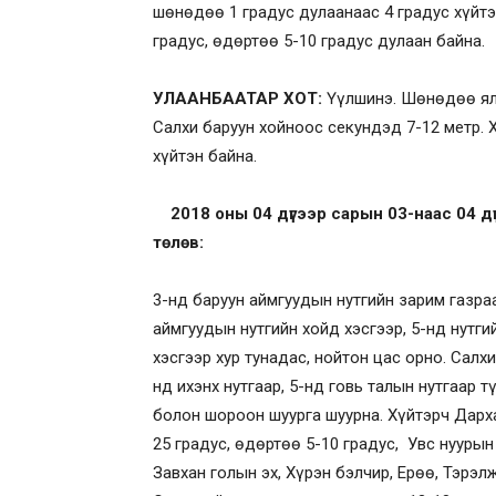
шөнөдөө 1 градус дулаанаас 4 градус хүйтэ
градус, өдөртөө 5-10 градус дулаан байна.
УЛААНБААТАР ХОТ:
Үүлшинэ. Шөнөдөө ялим
Салхи баруун хойноос секундэд 7-12 метр. 
хүйтэн байна.
2018 оны 04 дүгээр сарын 03-наас 04 дү
төлөв:
3-нд баруун аймгуудын нутгийн зарим газраа
аймгуудын нутгийн хойд хэсгээр, 5-нд нутги
хэсгээр хур тунадас, нойтон цас орно. Салх
нд ихэнх нутгаар, 5-нд говь талын нутгаар 
болон шороон шуурга шуурна. Хүйтэрч Дарх
25 градус, өдөртөө 5-10 градус, Увс нуурын 
Завхан голын эх, Хүрэн бэлчир, Ерөө, Тэрэлж