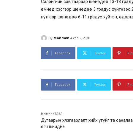
Сэлэнгийн сав газраар шөнөдөө 13-18 градус
өмнөд хэсгээр шөнөдөө 3 градус хүйтнээс 2
нутгаар шөнөдөө 6-11 градус хүйтэн, өдөртө
By
Mandmn
4 сар 2, 2018
Facebook
Twitter
Pin
Facebook
Twitter
Pin
өмнөх нийтлэл
Дугаарын хязгаарлалт хийх үгүйг та саналаа
өгч шийднэ