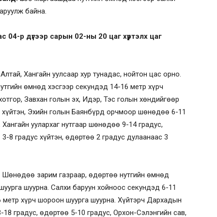
ааруулж байна.
ас 04-р дүгээр сарын 02-ны 20 цаг хүртэлх цаг
Алтай, Хангайн уулсаар хур тунадас, нойтон цас орно.
нутгийн өмнөд хэсгээр секундэд 14-16 метр хүрч
хотгор, Завхан голын эх, Идэр, Тэс голын хөндийгөөр
с хүйтэн, Эхийн голын Баянбүрд орчмоор шөнөдөө 6-11
, Хангайн уулархаг нутгаар шөнөдөө 9-14 градус,
 3-8 градус хүйтэн, өдөртөө 2 градус дулаанаас 3
 Шөнөдөө зарим газраар, өдөртөө нутгийн өмнөд
 шуурга шуурна. Салхи баруун хойноос секундэд 6-11
6 метр хүрч шороон шуурга шуурна. Хүйтэрч Дархадын
3-18 градус, өдөртөө 5-10 градус, Орхон-Сэлэнгийн сав,