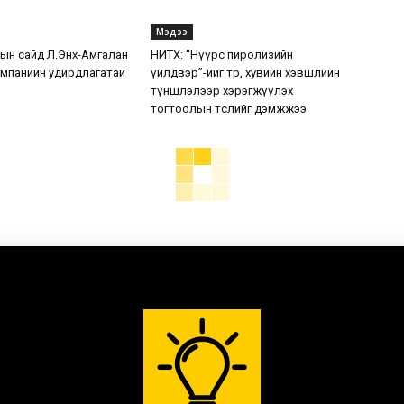
Мэдээ
н сайд Л.Энх-Амгалан
НИТХ: “Нүүрс пиролизийн
мпанийн удирдлагатай
үйлдвэр”-ийг төр, хувийн хэвшлийн
түншлэлээр хэрэгжүүлэх
тогтоолын төслийг дэмжжээ