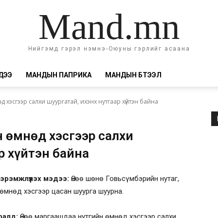
Mand.mn
Нийгэмд гэрэл нэмнэ-Оюуны гэрлийг асаана
ДЭЭ
МАНДЫН ПАПРИКА
МАНДЫН БҮТЭЭЛ
 хэсгээр салхи шуургатай, ихэнх нутгаар хүйтэн байна
н өмнөд хэсгээр салхи
р хүйтэн байна
сэрэмжлүүлэх мэдээ:
Өнөө шөнө Говьсүмбэрийн нутаг,
өмнөд хэсгээр цасан шуурга шуурна.
ралд:
Өнөө маргаашдаа нутгийн өмнөд хэсгээр салхи