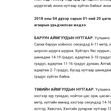
шуургатай, ихэнх нутгаар хүйтэн байхыг анх
2018 оны 04 дүгээр сарын 0
1-ний 20 цага
агаарын урьдчилсан мэдээ:
БАРУУН АЙМГУУДЫН НУТГААР:
Үүлшинэ. 
Салхи баруун хойноос секундэд 6-11 метр, 
шороон шуурга шуурна. Хүйтэрч Увс нуурын 
шөнөдөө 14-19 градус, өдөртөө 5-10 граду
градус, өдөртөө 11-16 градус дулаан, Алтай
өдөртөө 2-7 градус, бусад нутгаар шөнөдөө
градус хүйтэн байна.
ТӨВИЙН АЙМГУУДЫН НУТГААР:
Үүлшинэ.
хэсгээр хур тунадас, нойтон цас орж, цасан
метр, нутгийн өмнөд хэсгээр секундэд 14-1
хотгор, Хөвсгөл, Хэнтэйн уулархаг нутгаар 1