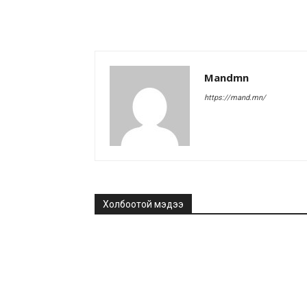
Mandmn
https://mand.mn/
Холбоотой мэдээ