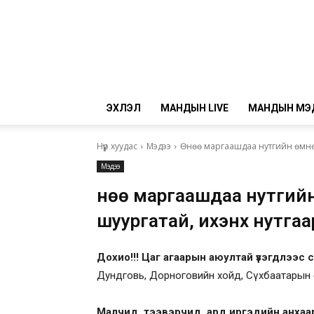
ЭХЛЭЛ
МАНДЫН LIVE
МАНДЫН МЭ
Нүүр хуудас
Мэдээ
Өнөө маргаашдаа нутгийн өмнөд
Мэдээ
Өнөө маргаашдаа нутгий
шуургатай, ихэнх нутгаа
Дохио
!!! Цаг агаарын аюултай үзэгдлээс 
Дундговь, Дорноговийн хойд, Сүхбаатарын 
Малчид, тээвэрчид, ард иргэдийн анхаа