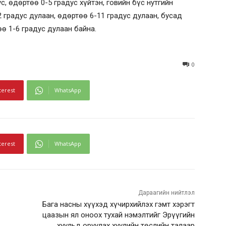
, өдөртөө 0-5 градус хүйтэн, говийн бүс нутгийн
 градус дулаан, өдөртөө 6-11 градус дулаан, бусад
ө 1-6 градус дулаан байна.
0
terest
WhatsApp
terest
WhatsApp
Дараагийн нийтлэл
Бага насны хүүхэд хүчирхийлэх гэмт хэрэгт
цаазын ял оноох тухай нэмэлтийг Эрүүгийн
хуульд оруулах хуулийн төслийн талаар