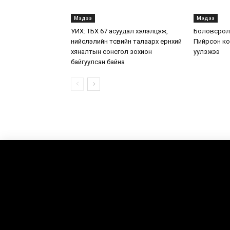
Мэдээ
Мэдээ
УИХ: ТБХ 67 асуудал хэлэлцэж,
Боловсролы
нийслэлийн төсвийн талаарх ерөнхий
Пийрсон ко
хяналтын сонсгол зохион
уулзжээ
байгуулсан байна