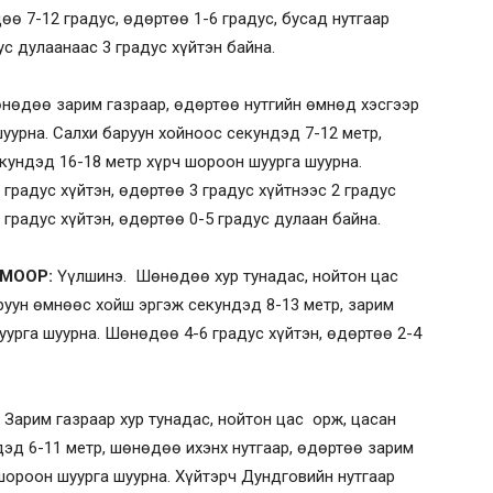
ө 7-12 градус, өдөртөө 1-6 градус, бусад нутгаар
с дулаанаас 3 градус хүйтэн байна.
нөдөө зарим газраар, өдөртөө нутгийн өмнөд хэсгээр
шуурна. Салхи баруун хойноос секундэд 7-12 метр,
кундэд 16-18 метр хүрч шороон шуурга шуурна.
градус хүйтэн, өдөртөө 3 градус хүйтнээс 2 градус
градус хүйтэн, өдөртөө 0-5 градус дулаан байна.
МООР:
Үүлшинэ. Шөнөдөө хур тунадас, нойтон цас
аруун өмнөөс хойш эргэж секундэд 8-13 метр, зарим
урга шуурна. Шөнөдөө 4-6 градус хүйтэн, өдөртөө 2-4
 Зарим газраар хур тунадас, нойтон цас орж, цасан
дэд 6-11 метр, шөнөдөө ихэнх нутгаар, өдөртөө зарим
 шороон шуурга шуурна. Хүйтэрч Дундговийн нутгаар