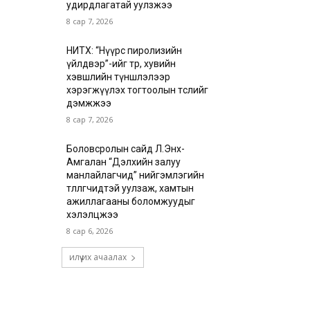
удирдлагатай уулзжээ
8 сар 7, 2026
НИТХ: “Нүүрс пиролизийн
үйлдвэр”-ийг төр, хувийн
хэвшлийн түншлэлээр
хэрэгжүүлэх тогтоолын төслийг
дэмжжээ
8 сар 7, 2026
Боловсролын сайд Л.Энх-
Амгалан “Дэлхийн залуу
манлайлагчид” нийгэмлэгийн
төлөөлөгчидтэй уулзаж, хамтын
ажиллагааны боломжуудыг
хэлэлцжээ
8 сар 6, 2026
илүү их ачаалах