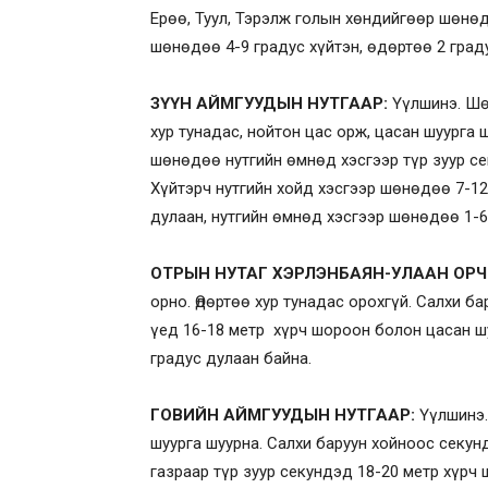
Ерөө, Туул, Тэрэлж голын хөндийгөөр шөнөдө
шөнөдөө 4-9 градус хүйтэн, өдөртөө 2 граду
ЗҮҮН АЙМГУУДЫН НУТГААР
:
Үүлшинэ. Шө
хур тунадас, нойтон цас орж, цасан шуурга 
шөнөдөө нутгийн өмнөд хэсгээр түр зуур се
Хүйтэрч нутгийн хойд хэсгээр шөнөдөө 7-12 
дулаан, нутгийн өмнөд хэсгээр шөнөдөө 1-6 
ОТРЫН НУТАГ ХЭРЛЭНБАЯН-УЛААН ОРЧ
орно. Өдөртөө хур тунадас орохгүй. Салхи б
үед 16-18 метр хүрч шороон болон цасан шу
градус дулаан байна.
ГОВИЙН АЙМГУУДЫН НУТГААР:
Үүлшинэ.
шуурга шуурна. Салхи баруун хойноос секун
газраар түр зуур секундэд 18-20 метр хүрч