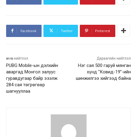
Facebook
Twitter
Pinterest
өмнөх нийтлэл
Дараагийн нийтлэл
PUBG Mobile-ын дэлхийн
Нэг сая 500 гаруй мянган
аваргад Монгол залуус
хүнд “Ковид-19”-ийн
гуравдугаар байр эзэлж
шинжилгээ хийгээд байна
284 сая төгрөгөөр
шагнууллаа