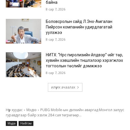
байна
8 сар 7, 2026
Боловсролын сайд Л.Энх-Амгалан
Пийрсон компанийн удирдлагатай
уулзжээ
8 сар 7, 2026
НИТХ: “Нүүрс пиролизийн үйлдвэр”-ийг төр,
хувийн хэвшлийн түншлэлээр хэрэгжүүлэх
тогтоолын төслийг дэмжжээ
8 сар 7, 2026
илүү их ачаалах