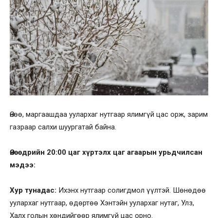
Өнөө, маргаашдаа уулархаг нутгаар ялимгүй цас орж, зарим
газраар салхи шуургатай байна.
Өнөөдрийн 20
:00 цаг
хүртэлх цаг агаарын урьдчилсан
мэдээ:
Хур тунадас:
Ихэнх нутгаар солигдмол үүлтэй. Шөнөдөө
уулархаг нутгаар, өдөртөө Хэнтэйн уулархаг нутаг, Улз,
Халх голын хөндийгөөр ялимгүй цас орно.