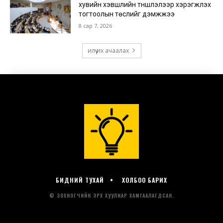
БИДНИЙ ТУХАЙ
ХОЛБОО БАРИХ
© ЗОХИОГЧИЙН ЭРХ ХУУЛИАР ХАМГААЛАГДСАН.