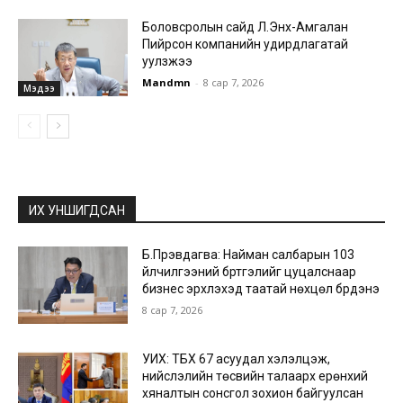
Боловсролын сайд Л.Энх-Амгалан
Пийрсон компанийн удирдлагатай
уулзжээ
Mandmn
-
8 сар 7, 2026
Мэдээ
ИХ УНШИГДСАН
Б.Пүрэвдагва: Найман салбарын 103
үйлчилгээний бүртгэлийг цуцалснаар
бизнес эрхлэхэд таатай нөхцөл бүрдэнэ
8 сар 7, 2026
УИХ: ТБХ 67 асуудал хэлэлцэж,
нийслэлийн төсвийн талаарх ерөнхий
хяналтын сонсгол зохион байгуулсан