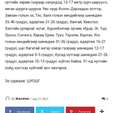
нутгийн зарим газраар секундэд 15-17 метр хүрч ширүүсч,
явган шуурга шуурна. Увс нуур болон Дархадын хотгор,
Завхан голын эх, Тэс, Халх голын хөндийгөөр шөнөдөө
35-40 градус, өдөртөө 21-26 градус, Хангай, Хөвсгөл,
Хэнтэйн уулархаг нутаг, Хүрэнбэлчир орчим, Идэр, Эг, Үүр,
Орхон, Сэлэнгэ, Хараа, Ерөө, Туул, Тэрэлж, Хэрлэн, Улз
голын хөндийгөөр шөнөдөө 31-36 градус, өдөртөө 16-21
градус, цас багатай энгэр ээвэр газраар шөнөдөө 12-17
градус, өдөртөө 0-5 градус, бусад нутгаар шөнөдөө 21-26
градус, өдөртөө 10-15 градус хүйтэн байна. 31-нд нутгийн
хойд хэсгээр хүйтний эрч чангарна.
Эх сурвалж: ЦУОШГ
By
Mandmn
1 сар 27, 2021
0
Facebook
Twitter
Pinterest