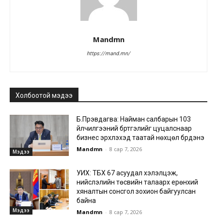
Mandmn
https://mand.mn/
Холбоотой мэдээ
Б.Пүрэвдагва: Найман салбарын 103
үйлчилгээний бүртгэлийг цуцалснаар
бизнес эрхлэхэд таатай нөхцөл бүрдэнэ
Mandmn
-
8 сар 7, 2026
Мэдээ
УИХ: ТБХ 67 асуудал хэлэлцэж,
нийслэлийн төсвийн талаарх ерөнхий
хяналтын сонсгол зохион байгуулсан
байна
Мэдээ
Mandmn
-
8 сар 7, 2026