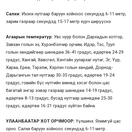
Салхи:
Ихэнх нутгаар баруун хойноос секундэд 6-11 метр,
зарим газраар секундэд 15-17 метр хүрч ширүүснэ.
Агаарын температур:
Увс нуур болон Дархадын хотгор,
Завхан голын эх, Хүрэнбэлчир орчим, Идэр, Тэс, Туул
голын хөндийгөөр шөнөдөө 36-41 градус, өдөртөө 24-29
градус, Хангай, Хөвсгөл, Хэнтэйн уулархаг нутаг, Эг, Үүр,
Хараа, Ерөө, Тэрэлж, Хэрлэн голын хөндий, Дорнод-
Дарьгангын тал нутгаар 30-35 градус, өдөртөө 19-24
градус, говийн бүс нутгийн өмнөд хэсэг болон цас
багатай энгэр ээвэр газраар шөнөдөө 14-19 градус,
өдөртөө 8-13 градус, бусад нутгаар шөнөдөө 25-30
градус, өдөртөө 16-21 градус хүйтэн байна.
УЛААНБААТАР ХОТ ОРЧМООР:
Үүлшинэ. Ялимгүй цас
орно. Салхи баруун хойноос секундэд 6-11 метр.