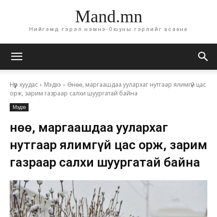
Mand.mn
Нийгэмд гэрэл нэмнэ-Оюуны гэрлийг асаана
Нүүр хуудас
Мэдээ
Өнөө, маргаашдаа уулархаг нутгаар ялимгүй цас
орж, зарим газраар салхи шуургатай байна
Мэдээ
Өнөө, маргаашдаа уулархаг
нутгаар ялимгүй цас орж, зарим
газраар салхи шуургатай байна