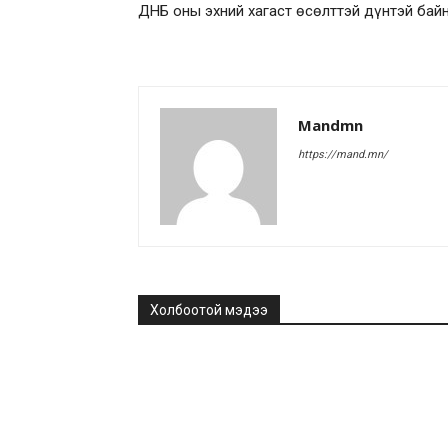
ДНБ оны эхний хагаст өсөлттэй дүнтэй бай
Mandmn
https://mand.mn/
Холбоотой мэдээ