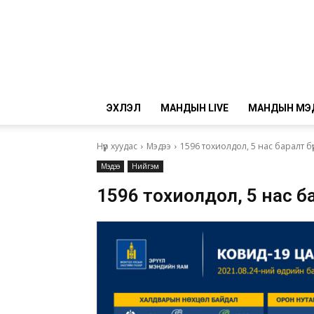
ЭХЛЭЛ
МАНДЫН LIVE
МАНДЫН МЭ
Нүүр хуудас
Мэдээ
1596 тохиолдол, 5 нас баралт бү
Мэдээ
Нийгэм
1596 тохиолдол, 5 нас ба