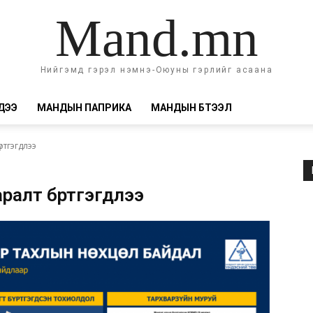
Mand.mn
Нийгэмд гэрэл нэмнэ-Оюуны гэрлийг асаана
ДЭЭ
МАНДЫН ПАПРИКА
МАНДЫН БҮТЭЭЛ
ртгэгдлээ
ралт бүртгэгдлээ