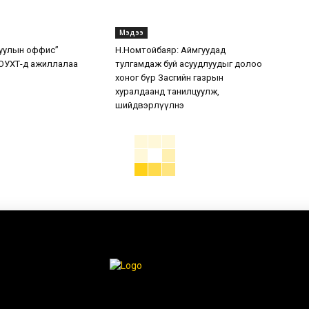
Мэдээ
уулын оффис”
Н.Номтойбаяр: Аймгуудад
ОУХТ-д ажиллалаа
тулгамдаж буй асуудлуудыг долоо
хоног бүр Засгийн газрын
хуралдаанд танилцуулж,
шийдвэрлүүлнэ