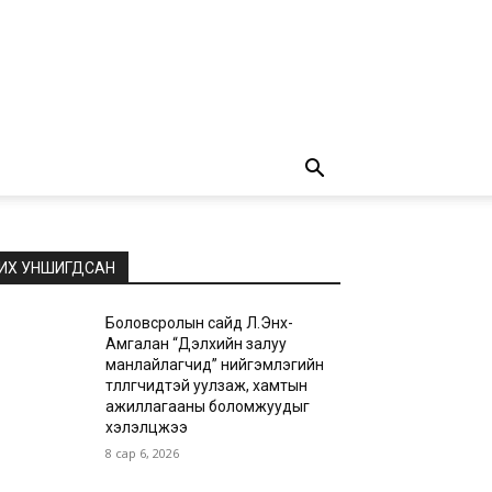
ИХ УНШИГДСАН
Боловсролын сайд Л.Энх-
Амгалан “Дэлхийн залуу
манлайлагчид” нийгэмлэгийн
төлөөлөгчидтэй уулзаж, хамтын
ажиллагааны боломжуудыг
хэлэлцжээ
8 сар 6, 2026