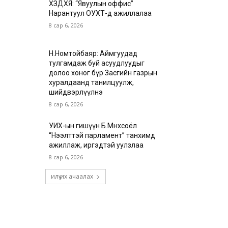
ХЗДХЯ: “Явуулын оффис”
Нарантуул ОУХТ-д ажиллалаа
8 сар 6, 2026
Н.Номтойбаяр: Аймгуудад
тулгамдаж буй асуудлуудыг
долоо хоног бүр Засгийн газрын
хуралдаанд танилцуулж,
шийдвэрлүүлнэ
8 сар 6, 2026
УИХ-ын гишүүн Б.Мөнхсоёл
“Нээлттэй парламент” танхимд
ажиллаж, иргэдтэй уулзлаа
8 сар 6, 2026
илүү их ачаалах