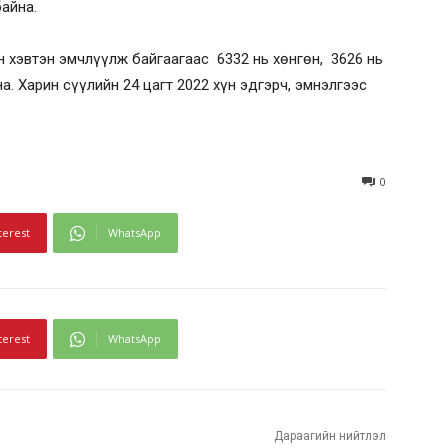
байна.
н хэвтэн эмчлүүлж байгаагаас 6332 нь хөнгөн, 3626 нь
на. Харин сүүлийн 24 цагт 2022 хүн эдгэрч, эмнэлгээс
0
terest
WhatsApp
terest
WhatsApp
Дараагийн нийтлэл