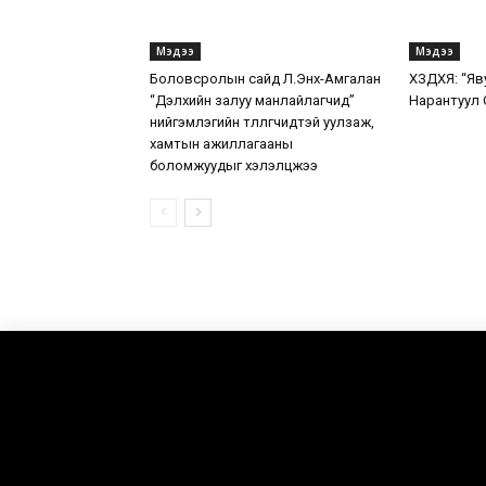
Мэдээ
Мэдээ
Боловсролын сайд Л.Энх-Амгалан
ХЗДХЯ: “Яв
“Дэлхийн залуу манлайлагчид”
Нарантуул 
нийгэмлэгийн төлөөлөгчидтэй уулзаж,
хамтын ажиллагааны
боломжуудыг хэлэлцжээ