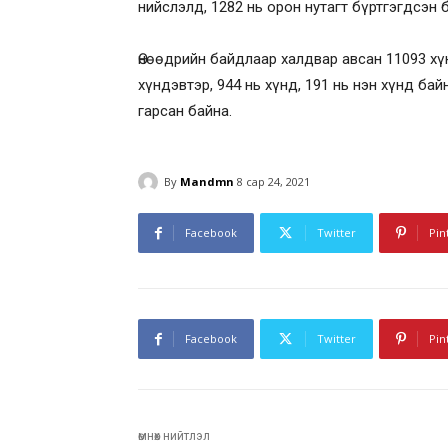
нийслэлд, 1282 нь орон нутагт бүртгэгдсэн 
Өнөөдрийн байдлаар халдвар авсан 11093 хү
хүндэвтэр, 944 нь хүнд, 191 нь нэн хүнд бай
гарсан байна.
By
Mandmn
8 сар 24, 2021
Facebook
Twitter
Pin
Facebook
Twitter
Pin
өмнөх нийтлэл