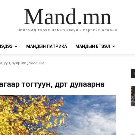
Mand.mn
Нийгэмд гэрэл нэмнэ-Оюуны гэрлийг асаана
МЭДЭЭ
МАНДЫН ПАПРИКА
МАНДЫН БҮТЭЭЛ
огтуун, өдөртөө дулаарна
гаар тогтуун, өдөртөө дулаарна