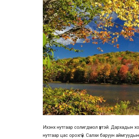
Ихэнх нутгаар солигдмол үүлтэй. Дархадын х
нутгаар цас орохгүй. Салхи баруун аймгууды