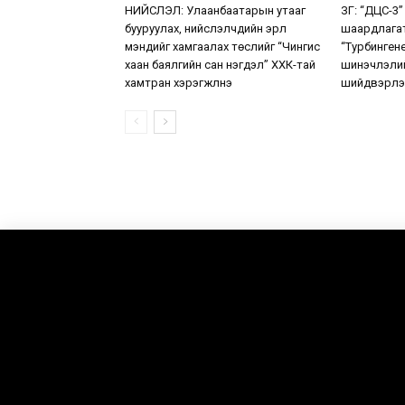
НИЙСЛЭЛ: Улаанбаатарын утааг
ЗГ: “ДЦС-3”
бууруулах, нийслэлчүүдийн эрүүл
шаардлага
мэндийг хамгаалах төслийг “Чингис
“Турбинген
хаан баялгийн сан нэгдэл” ХХК-тай
шинэчлэлий
хамтран хэрэгжүүлнэ
шийдвэрлэ