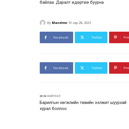
байлаа. Даралт өдөртөө буурна.
By
Mandmn
10 сар 28, 2025
Facebook
Twitter
Pin
Facebook
Twitter
Pin
өмнөх нийтлэл
Барилгын хөгжлийн төвийн ээлжит шуурхай
хурал боллоо