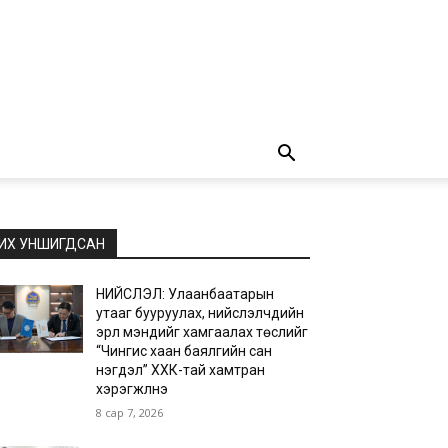
ИХ УНШИГДСАН
НИЙСЛЭЛ: Улаанбаатарын
утааг бууруулах, нийслэлчүүдийн
эрүүл мэндийг хамгаалах төслийг
“Чингис хаан баялгийн сан
нэгдэл” ХХК-тай хамтран
хэрэгжүүлнэ
8 сар 7, 2026