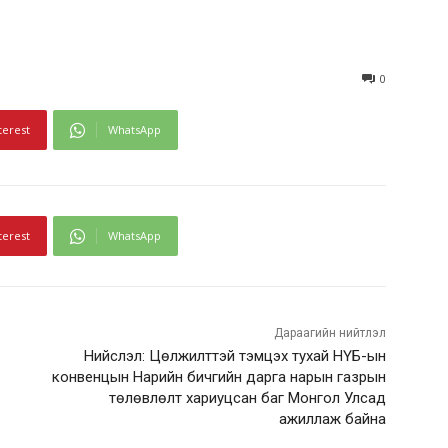
0
terest
WhatsApp
terest
WhatsApp
Дараагийн нийтлэл
Нийслэл: Цөлжилттэй тэмцэх тухай НҮБ-ын
конвенцын Нарийн бичгийн дарга нарын газрын
төлөвлөлт хариуцсан баг Монгол Улсад
ажиллаж байна