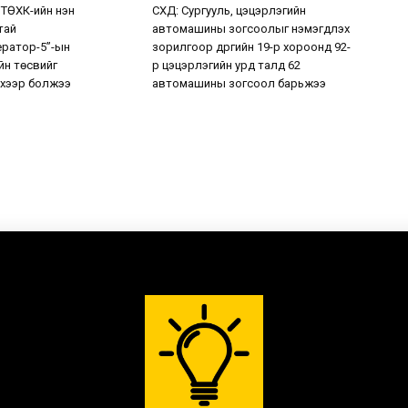
 ТӨХК-ийн нэн
СХД: Сургууль, цэцэрлэгийн
тай
автомашины зогсоолыг нэмэгдүүлэх
ератор-5”-ын
зорилгоор дүүргийн 19-р хороонд 92-
н төсвийг
р цэцэрлэгийн урд талд 62
хээр болжээ
автомашины зогсоол барьжээ