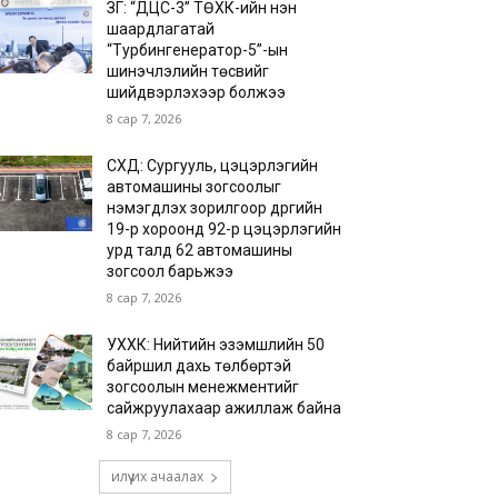
ЗГ: “ДЦС-3” ТӨХК-ийн нэн
шаардлагатай
“Турбингенератор-5”-ын
шинэчлэлийн төсвийг
шийдвэрлэхээр болжээ
8 сар 7, 2026
СХД: Сургууль, цэцэрлэгийн
автомашины зогсоолыг
нэмэгдүүлэх зорилгоор дүүргийн
19-р хороонд 92-р цэцэрлэгийн
урд талд 62 автомашины
зогсоол барьжээ
8 сар 7, 2026
УХХК: Нийтийн эзэмшлийн 50
байршил дахь төлбөртэй
зогсоолын менежментийг
сайжруулахаар ажиллаж байна
8 сар 7, 2026
илүү их ачаалах