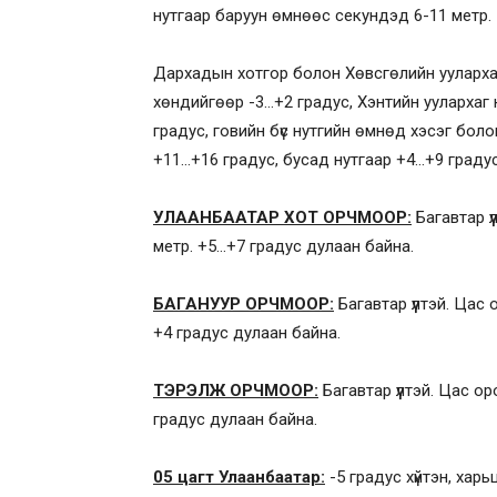
нутгаар баруун өмнөөс секундэд 6-11 метр.
Дархадын хотгор болон Хөвсгөлийн уулархаг
хөндийгөөр -3…+2 градус, Хэнтийн уулархаг
градус, говийн бүс нутгийн өмнөд хэсэг бол
+11…+16 градус, бусад нутгаар +4…+9 граду
УЛААНБААТАР ХОТ ОРЧМООР:
Багавтар ү
метр. +5…+7 градус дулаан байна.
БАГАНУУР ОРЧМООР:
Багавтар үүлтэй. Цас
+4 градус дулаан байна.
ТЭРЭЛЖ ОРЧМООР:
Багавтар үүлтэй. Цас о
градус дулаан байна.
05 цагт Улаанбаатар:
-5 градус хүйтэн, хар