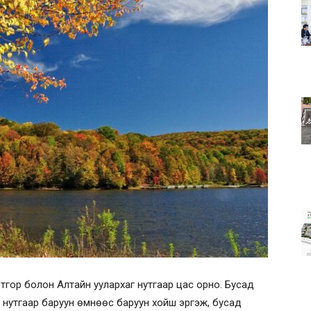
отгор болон Алтайн уулархаг нутгаар цас орно. Бусад
н нутгаар баруун өмнөөс баруун хойш эргэж, бусад