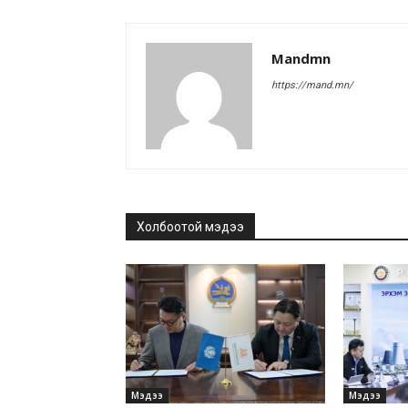
Mandmn
https://mand.mn/
Холбоотой мэдээ
Мэдээ
Мэдээ