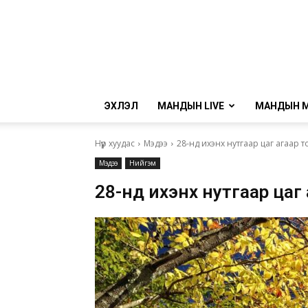
ЭХЛЭЛ
МАНДЫН LIVE
МАНДЫН 
Нүүр хуудас
Мэдээ
28-нд ихэнх нутгаар цаг агаар т
Мэдээ
Нийгэм
28-нд ихэнх нутгаар цаг а