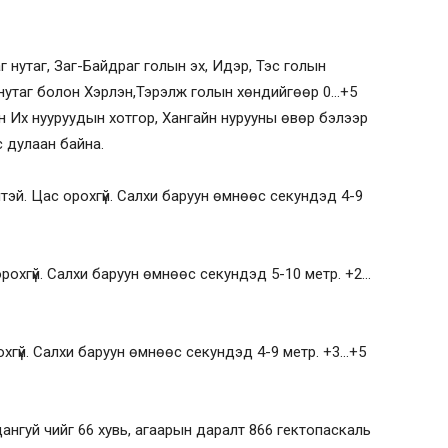
 нутаг, Заг-Байдраг голын эх, Идэр, Тэс голын
 нутаг болон Хэрлэн,Тэрэлж голын хөндийгөөр 0…+5
он Их нууруудын хотгор, Хангайн нурууны өвөр бэлээр
с дулаан байна.
үлтэй. Цас орохгүй. Салхи баруун өмнөөс секундэд 4-9
 орохгүй. Салхи баруун өмнөөс секундэд 5-10 метр. +2…
рохгүй. Салхи баруун өмнөөс секундэд 4-9 метр. +3…+5
ьцангуй чийг 66 хувь, агаарын даралт 866 гектопаскаль