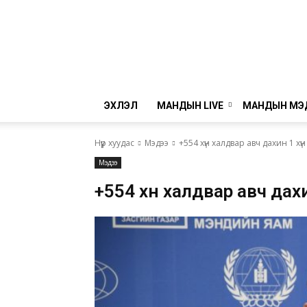
ЭХЛЭЛ
МАНДЫН LIVE
МАНДЫН МЭ
Нүүр хуудас
Мэдээ
+554 хүн халдвар авч дахин 1 хү
Мэдээ
+554 хүн халдвар авч дахи