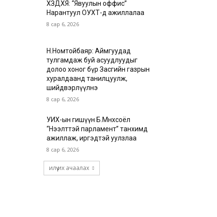
ХЗДХЯ: “Явуулын оффис”
Нарантуул ОУХТ-д ажиллалаа
8 сар 6, 2026
Н.Номтойбаяр: Аймгуудад
тулгамдаж буй асуудлуудыг
долоо хоног бүр Засгийн газрын
хуралдаанд танилцуулж,
шийдвэрлүүлнэ
8 сар 6, 2026
УИХ-ын гишүүн Б.Мөнхсоёл
“Нээлттэй парламент” танхимд
ажиллаж, иргэдтэй уулзлаа
8 сар 6, 2026
илүү их ачаалах