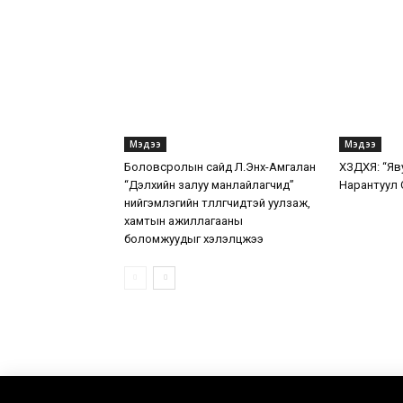
Мэдээ
Мэдээ
Боловсролын сайд Л.Энх-Амгалан
ХЗДХЯ: “Яв
“Дэлхийн залуу манлайлагчид”
Нарантуул 
нийгэмлэгийн төлөөлөгчидтэй уулзаж,
хамтын ажиллагааны
боломжуудыг хэлэлцжээ