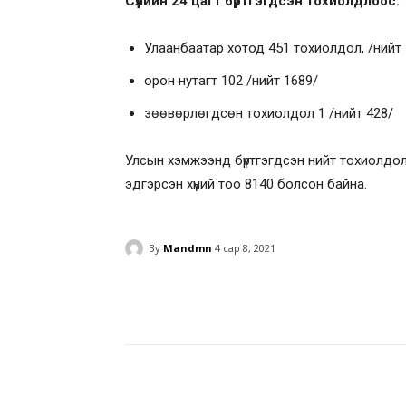
Сүүлийн 24 цагт бүртгэгдсэн тохиолдлоос:
Улаанбаатар хотод 451 тохиолдол, /нийт
орон нутагт 102 /нийт 1689/
зөөвөрлөгдсөн тохиолдол 1 /нийт 428/
Улсын хэмжээнд бүртгэгдсэн нийт тохиолдол 1
эдгэрсэн хүний тоо 8140 болсон байна.
By
Mandmn
4 сар 8, 2021
Facebook
Twitter
Pinte
Facebook
Twitter
Pinte