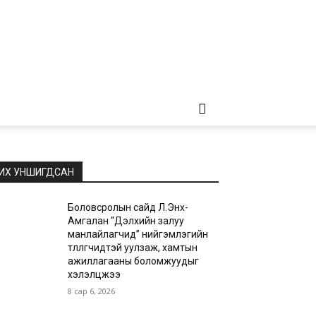
ИХ УНШИГДСАН
Боловсролын сайд Л.Энх-
Амгалан “Дэлхийн залуу
манлайлагчид” нийгэмлэгийн
төлөөлөгчидтэй уулзаж, хамтын
ажиллагааны боломжуудыг
хэлэлцжээ
8 сар 6, 2026