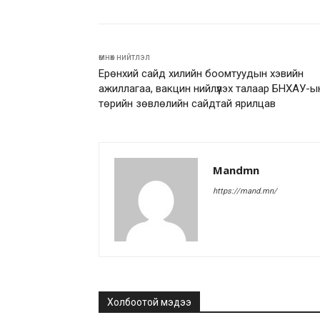
өмнөх нийтлэл
Ерөнхий сайд хилийн боомтуудын хэвийн
ажиллагаа, вакцин нийлүүлэх талаар БНХАУ-ы
төрийн зөвлөлийн сайдтай ярилцав
Mandmn
https://mand.mn/
Холбоотой мэдээ