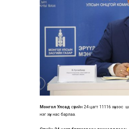
Монгол Улсад
сүүлийн 24 цагт 11116 хүнээс
нэг хүн нас барлаа.