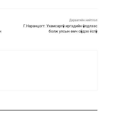
Дараагийн нийтлэл
Г.Наранцогт: Ухамсаргүй иргэдийн үйлдлээс
н
болж улсын өмч сүйдэх ёсгүй