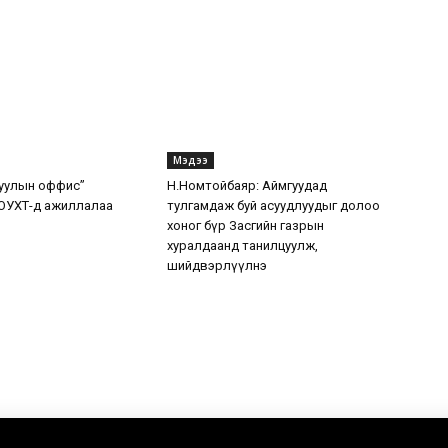
Мэдээ
уулын оффис”
Н.Номтойбаяр: Аймгуудад
ОУХТ-д ажиллалаа
тулгамдаж буй асуудлуудыг долоо
хоног бүр Засгийн газрын
хуралдаанд танилцуулж,
шийдвэрлүүлнэ