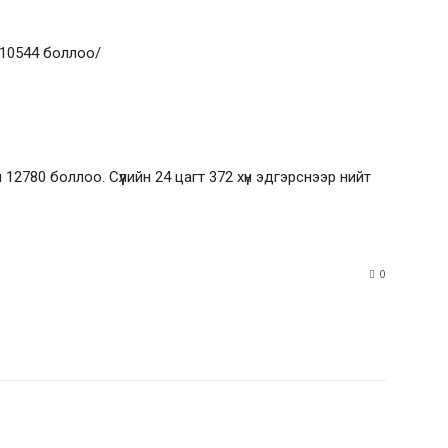
 10544 боллоо/
2780 боллоо. Сүүлийн 24 цагт 372 хүн эдгэрснээр нийт
0
rest
WhatsApp
rest
WhatsApp