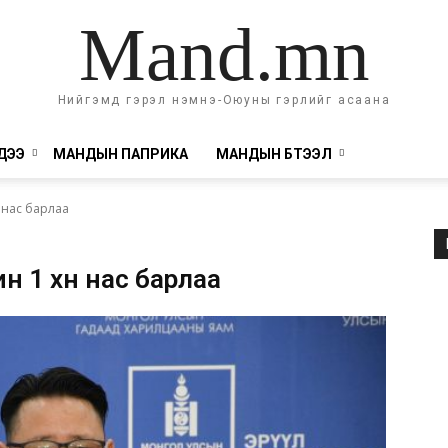
Mand.mn
Нийгэмд гэрэл нэмнэ-Оюуны гэрлийг асаана
ДЭЭ
МАНДЫН ПАПРИКА
МАНДЫН БҮТЭЭЛ
н нас барлаа
н 1 хүн нас барлаа