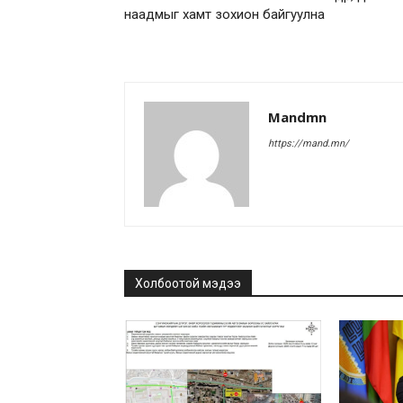
наадмыг хамт зохион байгуулна
Mandmn
https://mand.mn/
Холбоотой мэдээ