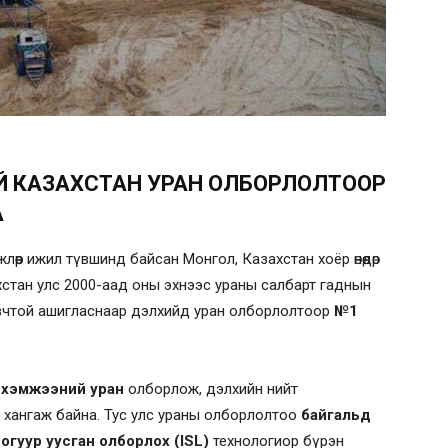
Й КАЗАХСТАН УРАН ОЛБОРЛОЛТООР
А
лөөр ижил түвшинд байсан Монгол, Казахстан хоёр өнөөдөр
захстан улс 2000-аад оны эхнээс ураны салбарт гаднын
оновчтой ашигласнаар дэлхийд уран олборлолтоор
№1
 хэмжээний уран
олборлож, дэлхийн нийт
хангаж байна. Тус улс ураны олборлолтоо
байгальд
огуур уусган олборлох (ISL)
технологиор бүрэн