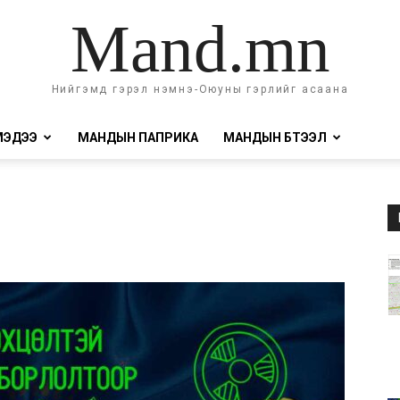
Mand.mn
Нийгэмд гэрэл нэмнэ-Оюуны гэрлийг асаана
МЭДЭЭ
МАНДЫН ПАПРИКА
МАНДЫН БҮТЭЭЛ