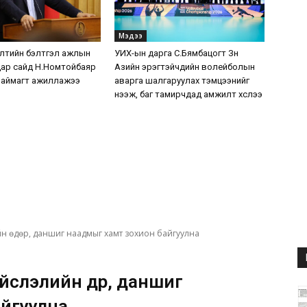
Мэдээ
лтийн бэлтгэл ажлын
УИХ-ын дарга С.Бямбацогт Зүүн
дар сайд Н.Номтойбаяр
Азийн эрэгтэйчүүдийн волейболын
 аймагт ажиллажээ
аварга шалгаруулах тэмцээнийг
нээж, баг тамирчдад амжилт хүслээ