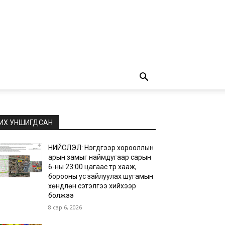
ИХ УНШИГДСАН
НИЙСЛЭЛ: Нэгдүгээр хорооллын
арын замыг наймдугаар сарын
6-ны 23:00 цагаас түр хааж,
борооны ус зайлуулах шугамын
хөндлөн сэтэлгээ хийхээр
болжээ
8 сар 6, 2026