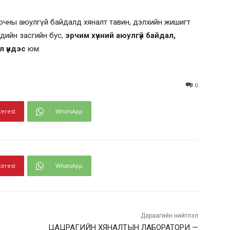
орчны аюулгүй байдалд хяналт тавин, дэлхийн жишигт
 эдийн засгийн бус,
эрчим хүчний аюулгүй байдал,
л үндэс
юм.
0
terest
WhatsApp
terest
WhatsApp
Дараагийн нийтлэл
ЦАЦРАГИЙН ХЯНАЛТЫН ЛАБОРАТОРИ —