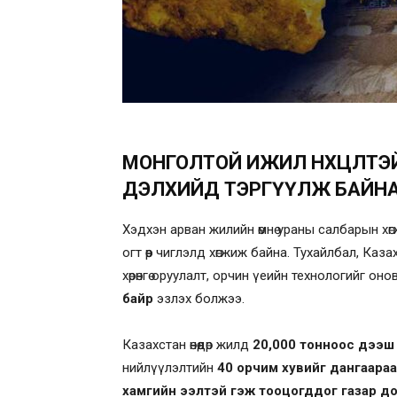
МОНГОЛТОЙ ИЖИЛ НӨХЦӨЛТЭ
ДЭЛХИЙД ТЭРГҮҮЛЖ БАЙН
Хэдхэн арван жилийн өмнө ураны салбарын хөгж
огт өөр чиглэлд хөгжиж байна. Тухайлбал, Ка
хөрөнгө оруулалт, орчин үеийн технологийг 
байр
эзлэх болжээ.
Казахстан өнөөдөр жилд
20,000 тонноос дээш
нийлүүлэлтийн
40 орчим хувийг дангаараа
хамгийн ээлтэй гэж тооцогддог газар до