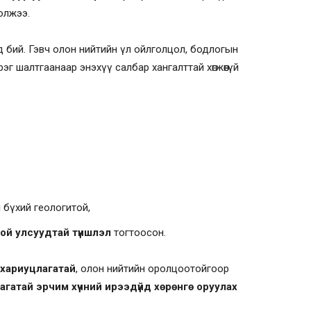
олжээ.
үд бий. Гэвч олон нийтийн үл ойлголцол, бодлогын
г шалтгаанаар энэхүү салбар хангалттай хөгжөөгүй
л
бүхий геологитой,
ой улсуудтай түншлэл
тогтоосон.
 хариуцлагатай
, олон нийтийн оролцоотойгоор
 багатай эрчим хүчний ирээдүйд хөрөнгө оруулах