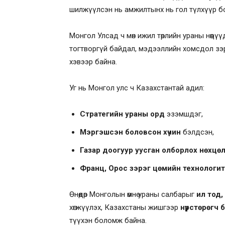
шилжүүлсэн нь амжилтынх нь гол түлхүүр б
Монгол Улсад ч мөн ижил төрлийн ураны нөөцү
тогтворгүй байдал, мэдээллийн хомсдол зэрэ
хэвээр байна.
Уг нь Монгол улс ч Казахстантай адил:
Стратегийн ураны орд
эзэмшдэг,
Мэргэшсэн боловсон хүчин
бэлдсэн,
Газар доогуур уусган олборлох нөхцө
Франц, Орос зэрэг цөмийн технологит
Өнөөдөр Монголын өмнө ураны салбарыг
ил тод,
хөгжүүлэх, Казахстаны жишгээр
нүүрстөрөгч
түүхэн боломж байна.