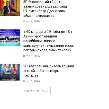
ЗГ: Өвөлжилтийн бэлтгэл
ажлын хүрээнд Шадар сайд
Н.Номтойбаяр Дорноговь
аймагт ажиллажээ
8 сар 6, 2026
УИХ-ын дарга С.Бямбацогт Зүүн
Азийн эрэгтэйчүүдийн
волейболын аварга
шалгаруулах тэмцээнийг нээж,
баг тамирчдад амжилт хүслээ
8 сар 5, 2026
ЗГ: Автобензин, дизель түлшний
онцгой албан татварыг
тэглэлээ
8 сар 5, 2026
илүү их ачаалах