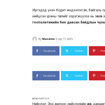
Иргэдэд үнэн бодит мэдээлэл өгч, байгаль 
нийцсэн ураны төслийг хэрэгжүүлэх нь зөвхөн
геополитикийн бие даасан байдлын чуха
By
Mandmn
6 сар 17, 2025
Facebook
Twitter
Pin
Facebook
Twitter
Pin
өмнөх нийтлэл
Нийслэл: Энэ жилээс нийслэлийн өдөр, даншиг