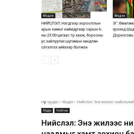
Мэдээ
Мэдээ
НИЙСЛЭЛ: Нэгдүгээр хорооллын
ЗГ: Өвөлжи
арын замыг наймдугаар сарын 6-
хүрээнд Ша
ны 23:00 цагаас түр хааж, борооны
Дорноговь
ус зайлуулах шугамын хөндлөн
сэтэлгээ хийхээр болжээ