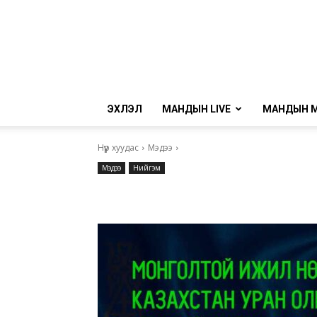
ЭХЛЭЛ
МАНДЫН LIVE
МАНДЫН 
Нүүр хуудас
Мэдээ
Мэдээ
Нийгэм