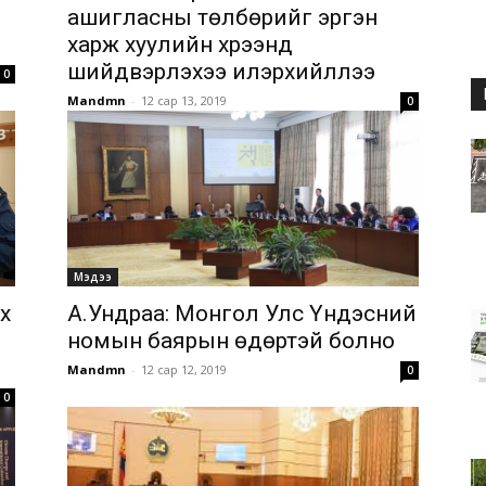
ашигласны төлбөрийг эргэн
харж хуулийн хүрээнд
шийдвэрлэхээ илэрхийллээ
0
Mandmn
-
12 сар 13, 2019
0
Мэдээ
х
А.Ундраа: Монгол Улс Үндэсний
номын баярын өдөртэй болно
Mandmn
-
12 сар 12, 2019
0
0