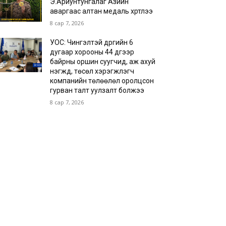
Э.Ариунтунгалаг Азийн
аваргаас алтан медаль хүртлээ
8 сар 7, 2026
УОС: Чингэлтэй дүүргийн 6
дугаар хорооны 44 дүгээр
байрны оршин суугчид, аж ахуй
нэгжүүд, төсөл хэрэгжүүлэгч
компанийн төлөөлөл оролцсон
гурван талт уулзалт болжээ
8 сар 7, 2026