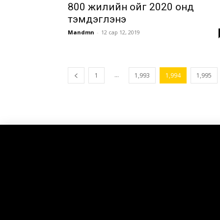
800 жилийн ойг 2020 онд
тэмдэглэнэ
Mandmn
-
12 сар 12, 2019
...
1
1,993
1,994
1,995