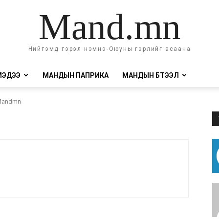
Mand.mn
Нийгэмд гэрэл нэмнэ-Оюуны гэрлийг асаана
МЭДЭЭ
МАНДЫН ПАПРИКА
МАНДЫН БҮТЭЭЛ
 Mandmn