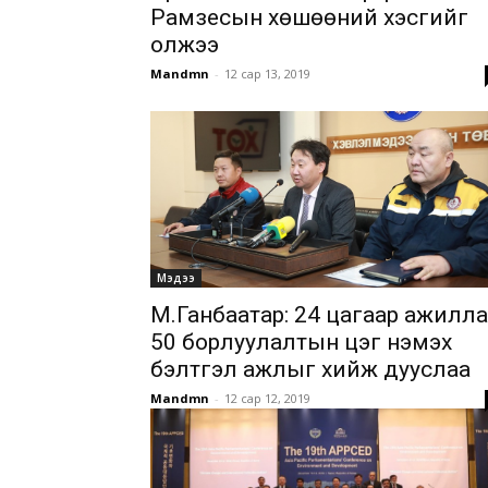
Рамзесын хөшөөний хэсгийг
олжээ
Mandmn
-
12 сар 13, 2019
Мэдээ
М.Ганбаатар: 24 цагаар ажилла
50 борлуулалтын цэг нэмэх
бэлтгэл ажлыг хийж дууслаа
Mandmn
-
12 сар 12, 2019