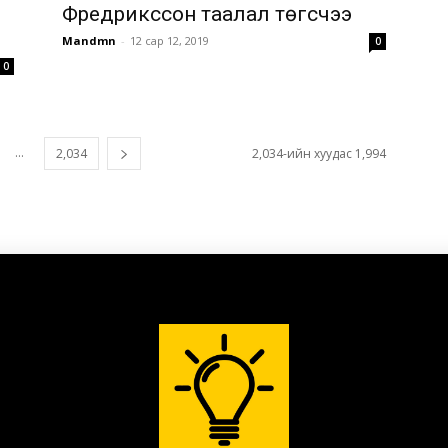
Фредрикссон таалал төгсчээ
Mandmn
-
12 сар 12, 2019
0
0
...
2,034
2,034-ийн хуудас 1,994