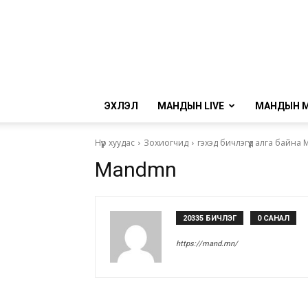
ЭХЛЭЛ
МАНДЫН LIVE
МАНДЫН 
Нүүр хуудас
Зохиогчид
гэхэд бичлэгүүд алга байна
Mandmn
20335 БИЧЛЭГ
0 САНАЛ
https://mand.mn/