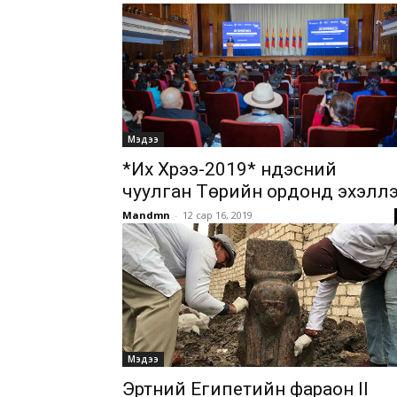
Мэдээ
*Их Хүрээ-2019* үндэсний
чуулган Төрийн ордонд эхэлл
Mandmn
-
12 сар 16, 2019
Мэдээ
Эртний Египетийн фараон II