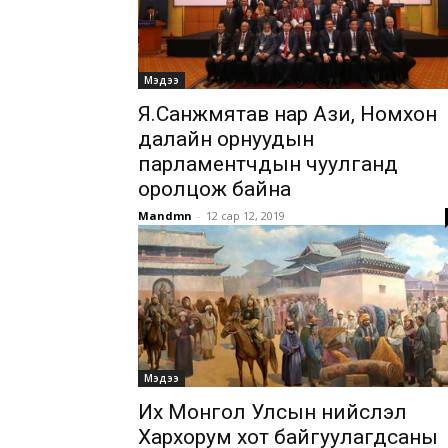
Мэдээ
Я.Санжмятав нар Ази, Номхон
далайн орнуудын
парламентчдын чуулганд
оролцож байна
Mandmn
-
12 сар 12, 2019
Мэдээ
Их Монгол Улсын нийслэл
Хархорум хот байгуулагдсаны