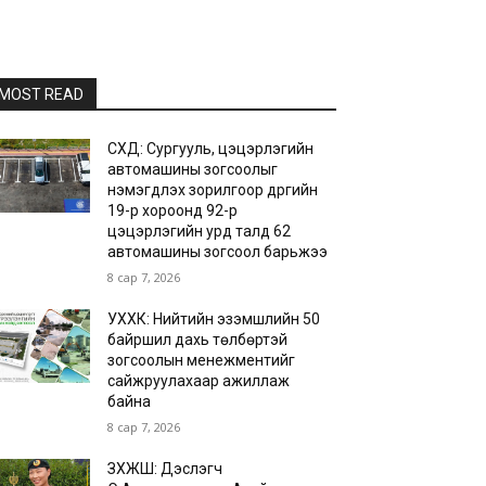
MOST READ
СХД: Сургууль, цэцэрлэгийн
автомашины зогсоолыг
нэмэгдүүлэх зорилгоор дүүргийн
19-р хороонд 92-р
цэцэрлэгийн урд талд 62
автомашины зогсоол барьжээ
8 сар 7, 2026
УХХК: Нийтийн эзэмшлийн 50
байршил дахь төлбөртэй
зогсоолын менежментийг
сайжруулахаар ажиллаж
байна
8 сар 7, 2026
ЗХЖШ: Дэслэгч