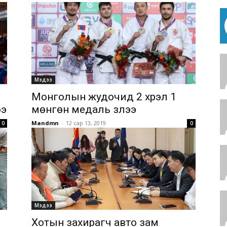
Мэдээ
Монголын жудочид 2 хүрэл 1
ээ
мөнгөн медаль зүүлээ
Mandmn
-
12 сар 13, 2019
0
0
Мэдээ
Хотын захирагч авто зам