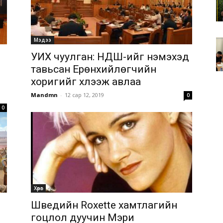
Мэдээ
УИХ чуулган: НДШ-ийг нэмэхэд
тавьсан Ерөнхийлөгчийн
хоригийг хүлээж авлаа
Mandmn
-
12 сар 12, 2019
0
0
Хөрөг
Шведийн Roxette хамтлагийн
гоцлол дуучин Мэри