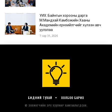
УИХ: Байнгын хорооны дарга
М.Мандхай Камбожийн Хааны
Академийн ерөнхийлөгчийг хүлээн авч
уулзлаа
7 сар 31, 2026
БИДНИЙ ТУХАЙ
ХОЛБОО БАРИХ
© ЗОХИОГЧИЙН ЭРХ ХУУЛИАР ХАМГААЛАГДСАН.