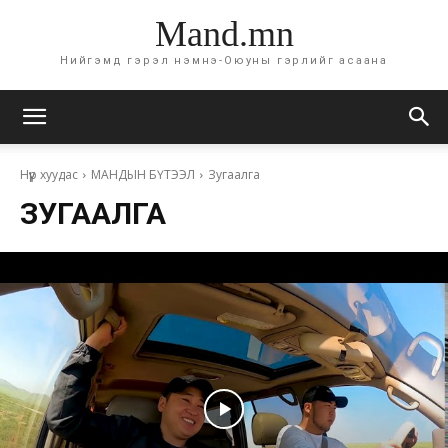
Mand.mn
Нийгэмд гэрэл нэмнэ-Оюуны гэрлийг асаана
Нүүр хуудас
МАНДЫН БҮТЭЭЛ
Зугаалга
ЗУГААЛГА