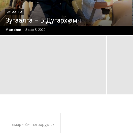
ЗУГААЛГА
Зугаалга – Б.Дугархүү эмч
Mandmn
-
8 сар 5, 2020
ямар ч бичлэг харуулах