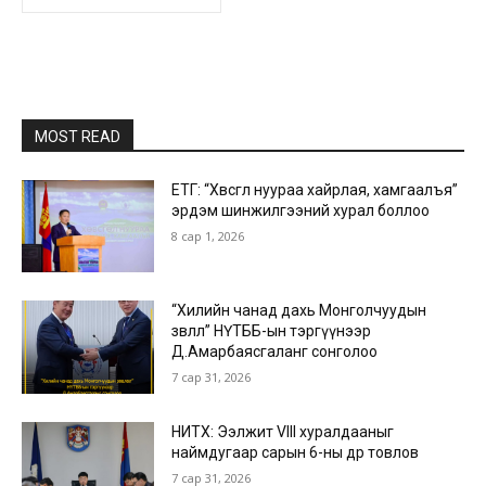
MOST READ
ЕТГ: “Хөвсгөл нуураа хайрлая, хамгаалъя”
эрдэм шинжилгээний хурал боллоо
8 сар 1, 2026
“Хилийн чанад дахь Монголчуудын
зөвлөл” НҮТББ-ын тэргүүнээр
Д.Амарбаясгаланг сонголоо
7 сар 31, 2026
НИТХ: Ээлжит VIII хуралдааныг
наймдугаар сарын 6-ны өдөр товлов
7 сар 31, 2026