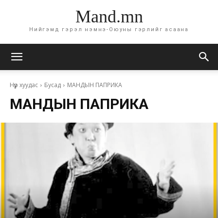
Mand.mn
Нийгэмд гэрэл нэмнэ-Оюуны гэрлийг асаана
Нүүр хуудас
Бусад
МАНДЫН ПАПРИКА
МАНДЫН ПАПРИКА