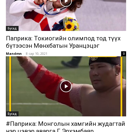
Бусад
Паприка: Токиогийн олимпод тод түүх
бүтээсэн Мөнхбатын Уранцэцэг
Mandmn
-
8 сар 10, 2021
0
Бусад
#Паприка: Монголын хамгийн жудагтай
нэр цэвэр аварга Г.Эрхэмбаяр