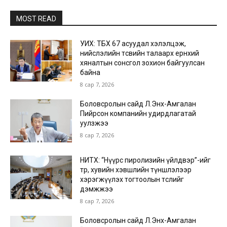
MOST READ
УИХ: ТБХ 67 асуудал хэлэлцэж,
нийслэлийн төсвийн талаарх ерөнхий
хяналтын сонсгол зохион байгуулсан
байна
8 сар 7, 2026
Боловсролын сайд Л.Энх-Амгалан
Пийрсон компанийн удирдлагатай
уулзжээ
8 сар 7, 2026
НИТХ: “Нүүрс пиролизийн үйлдвэр”-ийг
төр, хувийн хэвшлийн түншлэлээр
хэрэгжүүлэх тогтоолын төслийг
дэмжжээ
8 сар 7, 2026
Боловсролын сайд Л.Энх-Амгалан