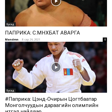
Бусад
ПАПРИКА: С.МӨНХБАТ АВАРГА
Mandmn
-
8 сар 26, 2021
0
Бусад
#Паприка: Цэнд-Очирын Цогтбаатар
Монголчуудын дараагийн олимпийн
итгэл найдвар