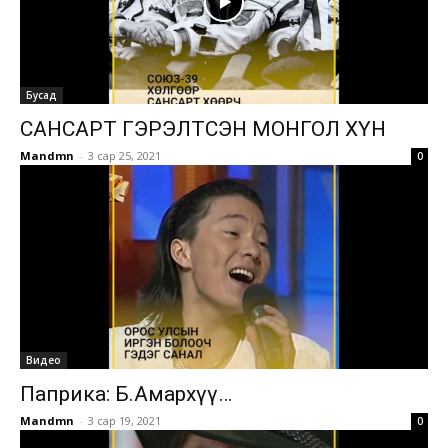
Бусад
САНСАРТ ГЭРЭЛТСЭН МОНГОЛ ХҮН
Mandmn
-
3 сар 25, 2021
0
Видео
Паприка: Б.Амархүү…
Mandmn
-
3 сар 19, 2021
0