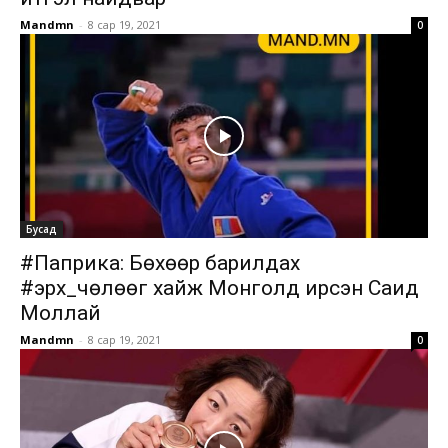
Mandmn
-
8 сар 19, 2021
0
Бусад
#Паприка: Бөхөөр барилдах
#эрх_чөлөөг хайж Монголд ирсэн Саид
Моллай
Mandmn
-
8 сар 19, 2021
0