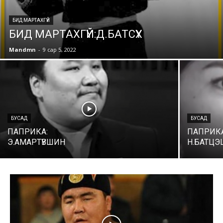
БИД МАРТАХГҮЙ
БИД МАРТАХГҮЙ:Д.БАТСҮХ
Mandmn
-
9 сар 5, 2022
БУСАД
БУСАД
ПАПРИКА:
ПАПРИК
Э.АМАРТҮВШИН
Н.БАТЦЭ