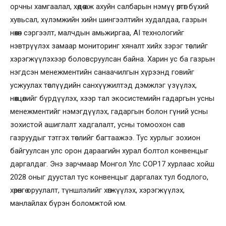
орчны хамгаалал, хөдөө аж ахуйн салбарын нэмүү өртөг бүхий
хувьсал, хүлэмжийн хийн шингээлтийн худалдаа, газрын
нөхөн сэргээлт, малчдын амьжиргаа, AI технологийг
нэвтрүүлэх замаар мониторинг хяналт хийх зэрэг төслийг
хэрэгжүүлэхээр боловсруулсан байна. Харин ус ба газрын
нэгдсэн менежментийн санаачилгын хүрээнд говийг
усжуулах төслүүдийн санхүүжилтэд дэмжлэг үзүүлэх,
нөхцөлийг бүрдүүлэх, хээр тал экосистемийн гадаргын усны
менежментийг нэмэгдүүлэх, гадаргын болон гүний усны
зохистой ашиглалт хадгалалт, усны томоохон сав
газруудыг тэтгэх төслийг багтаажээ. Тус хурлыг зохион
байгуулсан улс орон дараагийн хурал болтол конвенцыг
даргалдаг. Энэ зарчмаар Монгол Улс COP17 хурлаас хойш
2028 оныг дуустал тус конвенцыг даргалах тул бодлого,
хөрөнгө оруулалт, түншлэлийг хөгжүүлэх, хэрэгжүүлэх,
манлайлах бүрэн боломжтой юм.