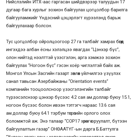
Нийслэлийн ИТХ-аас гаргасан шийдвэрээр талуудын 17
дугаар бага хурлыг зохион байгуулах цогцолбор барилга
байгууламжийг Үндэсний цэцэрлэгт хүрээлэнд барьж
байгуулахаар болсон.
Тус цогцолбор ойролцоогоор 27 га талбайг хамрах бөгөөд
ингэхдээ албан ёсны хэлэлцээ явагдах “Цэнхэр бүс”,
олон нийтэд нээлттэй үзэсгэлэн, арга хэмжээ зохион
байгуулах “Ногоон бүс” гэсэн хоёр чиглэлтэй байх аж.
Монгол Улсын Засгийн газарт зөвлөх үйлчилгээ үзүүлэх
санал тавьсан Азербайжаны “Orientation events”
компанийн тооцоолсноор үзэсгэлэнгийн талбайг
түрээсэлснээр цэнхэр бүсээс 4.2 сая ам.доллар буюу 15.1,
ногоон бүсээс болон ивээн тэтгэгч нараас 13.6 сая
ам.доллар буюу 64.1 тэрбум төгрөгийн орлого олох
боломжтой аж. Энэ талаар “COP17 хөрөнгө оруулалт, бүтээн
байгуулалтын газар” ОНӨААТҮГ-ын дарга Б.Баттулга
“Хүлээн авагч орны хэлэлцээрийн хавсралтад ямар