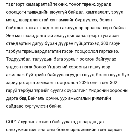
тэдгээрт хамааралтай техник, тоног төхөөрөмж, хуралд
оролцогч төлөөлөгчдийн аюулгүй байдал, хамгаалалт, эрүүл
мэнд, шаардлагатай хангамжийг бүрдүүлэх, бэлэн
байдлыг хангах гээд олон ажлууд ар араасаа хөвөрч байна.
Энэ мэт шаардлагатай ажлуудыг хэлэлцээрт тусгасан
стандартын дагуу бүрэн дүүрэн гүйцэтгэхэд 300 гаруй
тэрбум төгрөг шаардлагатай гэсэн тооцоолол гаргажээ.
Тодруулбал, талуудын бага хурлыг зохион байгуулах
үндсэн нэгж болох Үндэсний хорооны гишүүнээр
ажиллаж буй төрийн байгууллагуудын шууд болон шууд бус
хариуцах арга хэмжээг тооцоолон 2026 оны төсөвт 302
гаруй тэрбум төгрөгийг суулгах хүсэлтийг Үндэсний хорооны
дарга бөгөөд Байгаль орчин, уур амьсгалын өөрчлөлтийн
сайдаас хүргүүлсэн байна.
COP17 хурлыг зохион байгуулахад шаардагдах
санхүүжилтийг энэ оны болон ирэх жилийн төсөвт хэрхэн