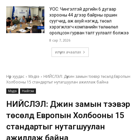
УОС: Чингэлтэй дүүргийн 6 дугаар
хорооны 44 дүгээр байрны оршин
суугчид, аж ахуй нэгжүүд, төсөл
хэрэгжүүлэгч компанийн төлөөлөл
оролцсон гурван талт уулзалт болжээ
8 сар 7, 2026
илүү их ачаалах