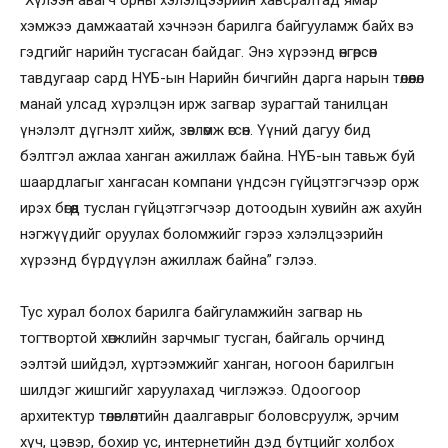
хэмжээ дамжаатай хэчнээн барилга байгууламж байх вэ
гэдгийг нарийн тусгасан байдаг. Энэ хүрээнд өнгөрсөн
тавдугаар сард НҮБ-ын Нарийн бичгийн дарга нарын төлөөлөл
манай улсад хүрэлцэн ирж загвар зурагтай танилцан
үнэлэлт дүгнэлт хийж, зөвлөмж өгсөн. Үүний дагуу бид
бэлтгэл ажлаа ханган ажиллаж байна. НҮБ-ын тавьж буй
шаардлагыг хангасан компани үндсэн гүйцэтгэгчээр орж
ирэх бөгөөд туслан гүйцэтгэгчээр дотоодын хувийн аж ахуйн
нэгжүүдийг оруулах боломжийг гэрээ хэлэлцээрийн
хүрээнд бүрдүүлэн ажиллаж байна” гэлээ.
Тус хурал болох барилга байгуламжийн загвар нь
тогтвортой хөгжлийн зарчмыг тусган, байгаль орчинд
ээлтэй шийдэл, хүртээмжийг ханган, ногоон барилгын
шилдэг жишгийг харуулахад чиглэжээ. Одоогоор
архитектур төлөвлөлтийн даалгаврыг боловсруулж, эрчим
хүч, цэвэр, бохир ус, интернетийн дэд бүтцийг холбох