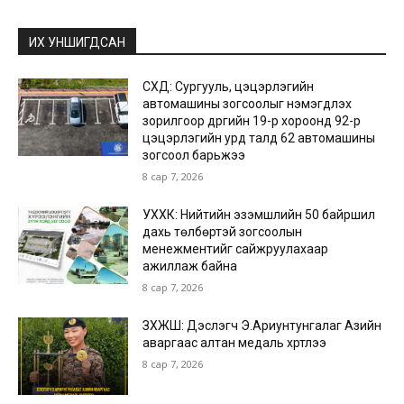
ИХ УНШИГДСАН
СХД: Сургууль, цэцэрлэгийн
автомашины зогсоолыг нэмэгдүүлэх
зорилгоор дүүргийн 19-р хороонд 92-р
цэцэрлэгийн урд талд 62 автомашины
зогсоол барьжээ
8 сар 7, 2026
УХХК: Нийтийн эзэмшлийн 50 байршил
дахь төлбөртэй зогсоолын
менежментийг сайжруулахаар
ажиллаж байна
8 сар 7, 2026
ЗХЖШ: Дэслэгч Э.Ариунтунгалаг Азийн
аваргаас алтан медаль хүртлээ
8 сар 7, 2026