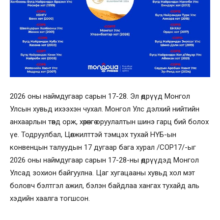
2026 оны наймдугаар сарын 17-28. Эл өдрүүд Монгол
Улсын хувьд ихээхэн чухал. Монгол Улс дэлхий нийтийн
анхаарлын төвд орж, хөрөнгө оруулалтын шинэ гарц бий болох
үе. Тодруулбал, Цөлжилттэй тэмцэх тухай НҮБ-ын
конвенцын талуудын 17 дугаар бага хурал /COP17/-ыг
2026 оны наймдугаар сарын 17-28-ны өдрүүдэд Монгол
Улсад зохион байгуулна. Цаг хугацааны хувьд хол мэт
боловч бэлтгэл ажил, бэлэн байдлаа хангах тухайд аль
хэдийн хаалга тогшсон.