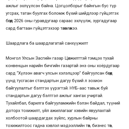
ажлыг эхлүүлсэн байна. Цогцолборыг байнгын бус түр
угсрах, татан буулгах боломж бүхий шийдлээр гүйцэтгэх
бөгөөд 2026 оны гуравдугаар сараас эхлүүлж, зургадугаар
сард багтаан гүйцэтгэхээр төлөвлөжээ.
Шаардлага ба шаардлагатай санхүүжилт
Монгол Улсын Засгийн газар Цөлжилттэй тэмцэх тухай
конвенцын нарийн бичгийн газартай энэ оны хоёрдугаар
сард “Хүлээн авагч улсын хэлэлцээр” байгуулсан бөгөөд
үүнд тусгасан стандартын дагуу бүхий л зохион
байгуулалтыг бэлтгэх үүрэгтэй. НҮБ-аас тавьж буй
стандартын дагуу бэлтгэл ажлыг хангах учиртай.
Тухайлбал, барилга байгууламжийн бэлэн байдал, түүний
доторх тохижилт, үйл ажиллагааг хэвийн явуулахтай
холбоотой шаардагдах зүйлс, хурлын байрны
тохижилтоос гадна хэвлэл мэдээллийн төв, бизнес төв,