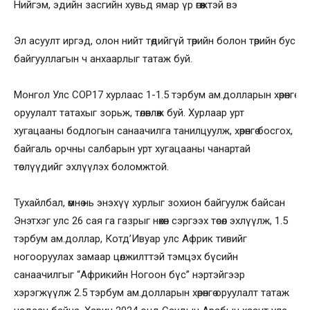
Нийгэм, эдийн засгийн хувьд ямар үр өгөөжтэй вэ
Эл асуулт иргэд, олон нийт төдийгүй төрийн болон төрийн бус
байгууллагын ч анхаарлыг татаж буй.
Монгол Улс COP17 хурлаас 1-1.5 тэрбум ам.долларын хөрөнгө
оруулалт татахыг зорьж, төлөвлөж буй. Хурлаар урт
хугацааны бодлогын санаачилга танилцуулж, хөрөнгө босгох,
байгаль орчны салбарын урт хугацааны чанартай
төслүүдийг эхлүүлэх боломжтой.
Тухайлбал, өмнө нь энэхүү хурлыг зохион байгуулж байсан
Энэтхэг улс 26 сая га газрыг нөхөн сэргээх төсөл эхлүүлж, 1.5
тэрбум ам.доллар, Котд’Ивуар улс Африк тивийг
ногооруулах замаар цөлжилттэй тэмцэх бүсийн
санаачилгыг “Африкийн Ногоон бүс” нэртэйгээр
хэрэгжүүлж 2.5 тэрбум ам.долларын хөрөнгө оруулалт татаж