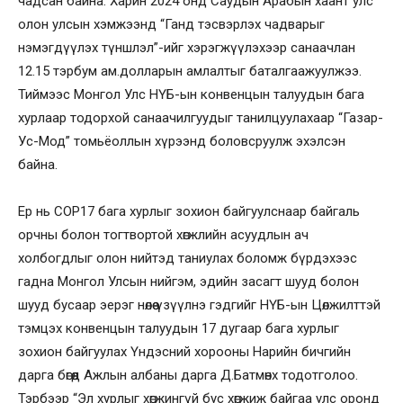
чадсан байна. Харин 2024 онд Саудын Арабын хаант улс
олон улсын хэмжээнд “Ганд тэсвэрлэх чадварыг
нэмэгдүүлэх түншлэл”-ийг хэрэгжүүлэхээр санаачлан
12.15 тэрбум ам.долларын амлалтыг баталгаажуулжээ.
Тиймээс Монгол Улс НҮБ-ын конвенцын талуудын бага
хурлаар тодорхой санаачилгуудыг танилцуулахаар “Газар-
Ус-Мод” томьёоллын хүрээнд боловсруулж эхэлсэн
байна.
Ер нь COP17 бага хурлыг зохион байгуулснаар байгаль
орчны болон тогтвортой хөгжлийн асуудлын ач
холбогдлыг олон нийтэд таниулах боломж бүрдэхээс
гадна Монгол Улсын нийгэм, эдийн засагт шууд болон
шууд бусаар эерэг нөлөө үзүүлнэ гэдгийг НҮБ-ын Цөлжилттэй
тэмцэх конвенцын талуудын 17 дугаар бага хурлыг
зохион байгуулах Үндэсний хорооны Нарийн бичгийн
дарга бөгөөд Ажлын албаны дарга Д.Батмөнх тодотголоо.
Тэрбээр “Эл хурлыг хөгжингүй бус хөгжиж байгаа улс оронд