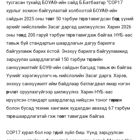
тусгасан тухайд БОУАӨ-ийн сайд Б.Батбаатар “COP17
хурлыг зохион байгуулахтай холбоотой БОУАӨ-ийн
сайдын 2025 оны төсөвт 50 тэрбум төгрөг тавигдсан бөгөөд үүний
эрхийг нийслэлийн Засаг даргад шилжүүлсэн. Харин 2026
оны төсөвд 200 гаруй тэрбум төгрөг тавигдаж байгаа. НҮБ-аас
тавьж буй стандартын шаардлагын дагуу барилга
байгууламж барих ёстой. Энэхүү барилга байгууламжид
зарцуулах шаардлагатай 150 тэрбум төгрөгийн
санхүүжилтийг БОУӨ-ийн сайдын багцад тавьж өгч байгаа.
Үүнийг хэрэгжүүлэгч нь нийслэлийн Засаг дарга. Хэрэв,
энэхүү санхүүжилт ийм байдлаар батлагдвал ямар нэгэн
өөрчлөлт оруулахгүйгээр шилжүүлнэ. Харин НҮБ-аас
ирүүлсэн стандарт шаардлагад нийцсэн тоног төхөөрөмж
болон бусад техник хангамж худалдан авахад 67 тэрбум
төгрөг шаардлагатай гэж төсөвт тавигдаж байгаа.
COP17 хурал бол нэр төдий зүйл биш. Үүнд зарцуулсан