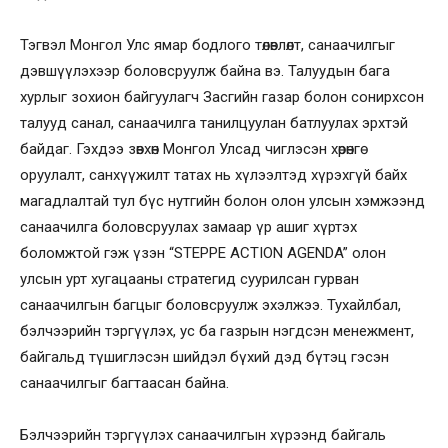
Тэгвэл Монгол Улс ямар бодлого төлөвлөлт, санаачилгыг
дэвшүүлэхээр боловсруулж байна вэ. Талуудын бага
хурлыг зохион байгуулагч Засгийн газар болон сонирхсон
талууд санал, санаачилга танилцуулан батлуулах эрхтэй
байдаг. Гэхдээ зөвхөн Монгол Улсад чиглэсэн хөрөнгө
оруулалт, санхүүжилт татах нь хүлээлтэд хүрэхгүй байх
магадлалтай тул бүс нутгийн болон олон улсын хэмжээнд
санаачилга боловсруулах замаар үр ашиг хүртэх
боломжтой гэж үзэн “STEPPE ACTION AGENDA” олон
улсын урт хугацааны стратегид суурилсан гурван
санаачилгын багцыг боловсруулж эхэлжээ. Тухайлбал,
бэлчээрийн тэргүүлэх, ус ба газрын нэгдсэн менежмент,
байгальд түшиглэсэн шийдэл бүхий дэд бүтэц гэсэн
санаачилгыг багтаасан байна.
Бэлчээрийн тэргүүлэх санаачилгын хүрээнд байгаль