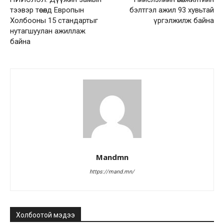
тээвэр төсөлд Европын
бэлтгэл ажил 93 хувьтай
Холбооны 15 стандартыг
үргэлжилж байна
нутагшуулан ажиллаж
байна
Mandmn
https://mand.mn/
Холбоотой мэдээ