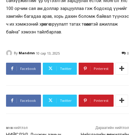
санхүүжилтийг үр бүтээлтэй зарцуулах ёстой. Монгол Улс
100 орчим сая ам.доллар зарцууллаа гэж бодоход үүнийг
хамгийн багадаа арав, хорь дахин боломж байвал түүнээс
ч их хэмжээний хөрөнгө оруулалт татах төсөөлөлтэй ажиллаж
байна” хэмээн тайлбарлав.
By
Mandmn
10 сар 13, 2025
0
Facebook
Twitter
Pinterest
Facebook
Twitter
Pinterest
өмнөх нийтлэл
Дараагийн нийтлэл
НИЙСЛЭЛ: Дүүжин замын
Нийслэлийн өвөлжилтийн