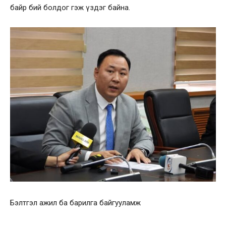
байр бий болдог гэж үздэг байна.
Бэлтгэл ажил ба барилга байгууламж