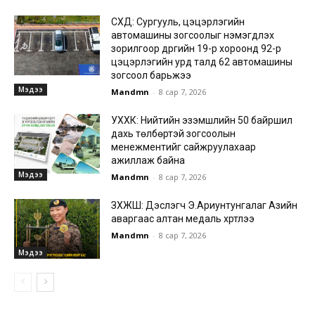
СХД: Сургууль, цэцэрлэгийн
автомашины зогсоолыг нэмэгдүүлэх
зорилгоор дүүргийн 19-р хороонд 92-р
цэцэрлэгийн урд талд 62 автомашины
зогсоол барьжээ
Мэдээ
Mandmn
-
8 сар 7, 2026
УХХК: Нийтийн эзэмшлийн 50 байршил
дахь төлбөртэй зогсоолын
менежментийг сайжруулахаар
ажиллаж байна
Мэдээ
Mandmn
-
8 сар 7, 2026
ЗХЖШ: Дэслэгч Э.Ариунтунгалаг Азийн
аваргаас алтан медаль хүртлээ
Mandmn
-
8 сар 7, 2026
Мэдээ