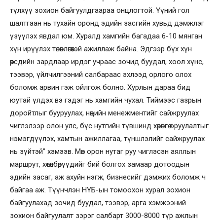
түлхүү зохион байгуулдгаараа онцлогтой. Үүний гол
шалтгаан нь тухайн оронд эдийн засгийн хувьд дэмжлэг
үзүүлэх явдал юм. Хуралд хамгийн багадаа 6-10 мянган
хүн ирүүлэх төлөвлөгөөтэй ажиллаж байна. Эдгээр бүх хүн
өөрсдийн зардлаар ирдэг учраас зочид буудал, хоол хүнс,
тээвэр, үйлчилгээний салбараас эхлээд орлого олох
боломж арвин гэж ойлгож болно. Хурлын дараа бид
юутай үлдэх вэ гэдэг нь хамгийн чухал. Тиймээс газрын
доройтлыг бууруулах, нөөцийн менежментийг сайжруулах
чиглэлээр олон улс, бүс нутгийн түвшинд хөрөнгө оруулалтыг
нэмэгдүүлэх, хамтын ажиллагаа, түншлэлийг сайжруулах
нь зүйтэй” хэмээв. Мөн орон нутаг руу чиглэсэн аяллын
маршрут, хөтөлбөрүүдийг бий болгох замаар дотоодын
эдийн засаг, аж ахуйн нэгж, бизнесийг дэмжих боломж ч
байгаа аж. Түүнчлэн НҮБ-ын томоохон хурал зохион
байгуулахад зочид буудал, тээвэр, арга хэмжээний
зохион байгуулалт зэрэг салбарт 3000-8000 түр ажлын