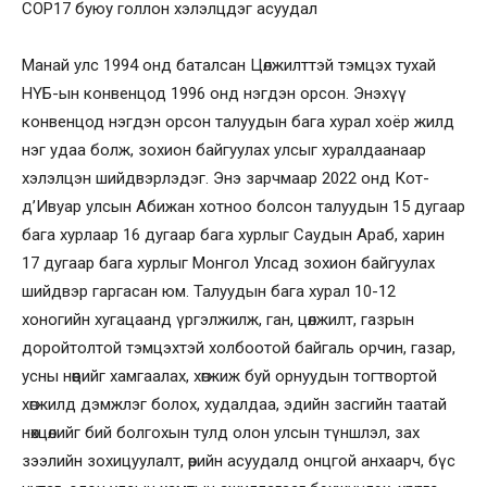
COP17 буюу голлон хэлэлцдэг асуудал
Манай улс 1994 онд баталсан Цөлжилттэй тэмцэх тухай
НҮБ-ын конвенцод 1996 онд нэгдэн орсон. Энэхүү
конвенцод нэгдэн орсон талуудын бага хурал хоёр жилд
нэг удаа болж, зохион байгуулах улсыг хуралдаанаар
хэлэлцэн шийдвэрлэдэг. Энэ зарчмаар 2022 онд Кот-
д’Ивуар улсын Абижан хотноо болсон талуудын 15 дугаар
бага хурлаар 16 дугаар бага хурлыг Саудын Араб, харин
17 дугаар бага хурлыг Монгол Улсад зохион байгуулах
шийдвэр гаргасан юм. Талуудын бага хурал 10-12
хоногийн хугацаанд үргэлжилж, ган, цөлжилт, газрын
доройтолтой тэмцэхтэй холбоотой байгаль орчин, газар,
усны нөөцийг хамгаалах, хөгжиж буй орнуудын тогтвортой
хөгжилд дэмжлэг болох, худалдаа, эдийн засгийн таатай
нөхцөлийг бий болгохын тулд олон улсын түншлэл, зах
зээлийн зохицуулалт, өрийн асуудалд онцгой анхаарч, бүс