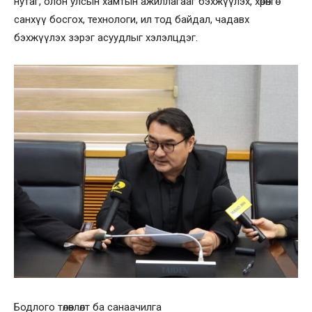
нутаг, олон улсын хамтын ажиллагааг бэхжүүлэх, хөрөнгө
санхүү босгох, технологи, ил тод байдал, чадавх
бэхжүүлэх зэрэг асуудлыг хэлэлцдэг.
Бодлого төлөвлөлт ба санаачилга