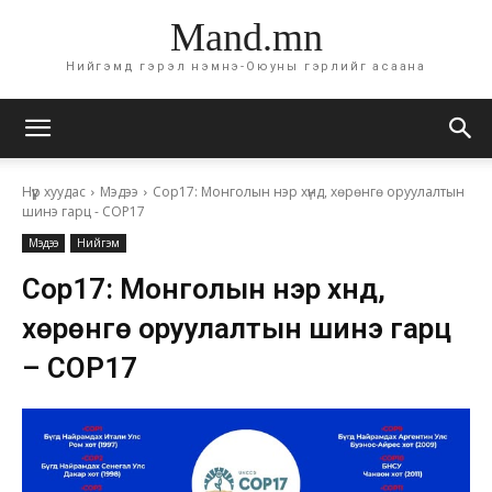
Mand.mn
Нийгэмд гэрэл нэмнэ-Оюуны гэрлийг асаана
Нүүр хуудас
Мэдээ
Cop17: Монголын нэр хүнд, хөрөнгө оруулалтын
шинэ гарц - COP17
Мэдээ
Нийгэм
Cop17: Монголын нэр хүнд,
хөрөнгө оруулалтын шинэ гарц
– COP17