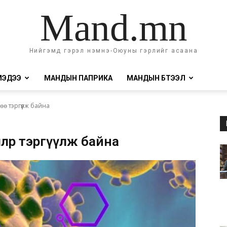
Mand.mn
Нийгэмд гэрэл нэмнэ-Оюуны гэрлийг асаана
МЭДЭЭ
МАНДЫН ПАПРИКА
МАНДЫН БҮТЭЭЛ
ө тэргүүлж байна
лөөрөө тэргүүлж байна