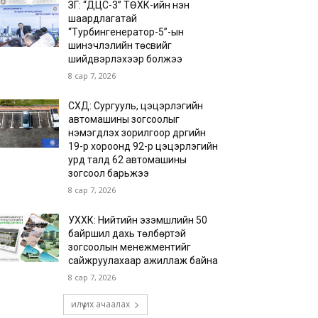
ЗГ: “ДЦС-3” ТӨХК-ийн нэн
шаардлагатай
“Турбингенератор-5”-ын
шинэчлэлийн төсвийг
шийдвэрлэхээр болжээ
8 сар 7, 2026
СХД: Сургууль, цэцэрлэгийн
автомашины зогсоолыг
нэмэгдүүлэх зорилгоор дүүргийн
19-р хороонд 92-р цэцэрлэгийн
урд талд 62 автомашины
зогсоол барьжээ
8 сар 7, 2026
УХХК: Нийтийн эзэмшлийн 50
байршил дахь төлбөртэй
зогсоолын менежментийг
сайжруулахаар ажиллаж байна
8 сар 7, 2026
илүү их ачаалах