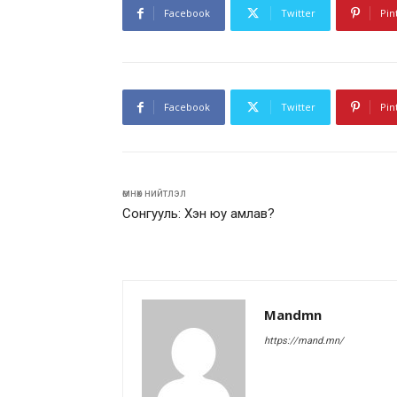
Facebook
Twitter
Pin
Facebook
Twitter
Pin
өмнөх нийтлэл
Сонгууль: Хэн юу амлав?
Mandmn
https://mand.mn/