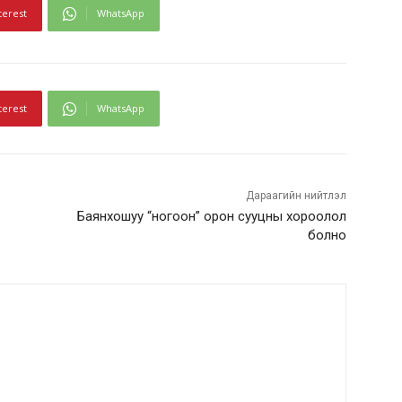
terest
WhatsApp
terest
WhatsApp
Дараагийн нийтлэл
Баянхошуу “ногоон” орон сууцны хороолол
болно