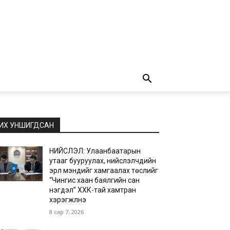
ИХ УНШИГДСАН
НИЙСЛЭЛ: Улаанбаатарын
утааг бууруулах, нийслэлчүүдийн
эрүүл мэндийг хамгаалах төслийг
“Чингис хаан баялгийн сан
нэгдэл” ХХК-тай хамтран
хэрэгжүүлнэ
8 сар 7, 2026