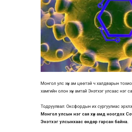
Монгол улс хүн ам цөөтэй ч халдварын тохи
хамгийн олон хүн амтай Энэтхэг улсаас нэг 
Тодруулвал: Оксфордын их сургуулиас эрхлэн 
Монгол улсын нэг сая хүн амд ноогдох 
Энэтхэг улсынхаас өндөр гарсан байна.