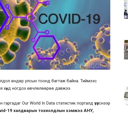
олдол өндөр улсын тоонд багтаж байна. Тиймээс
сая хүнд ногдох өвчлөлөөрөө давжээ.
гаргадаг Our World In Data статистик порталд үзүүлснээр
Covid-19 халдварын тохиолдлын хэмжээ АНУ,