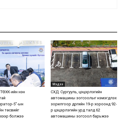
Мэдээ
 ТӨХК-ийн нэн
СХД: Сургууль, цэцэрлэгийн
тай
автомашины зогсоолыг нэмэгдүүлэх
ератор-5”-ын
зорилгоор дүүргийн 19-р хороонд 92-
н төсвийг
р цэцэрлэгийн урд талд 62
хээр болжээ
автомашины зогсоол барьжээ