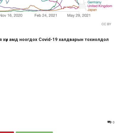
я хүн амд ноогдох Covid-19 халдварын тохиолдол
0