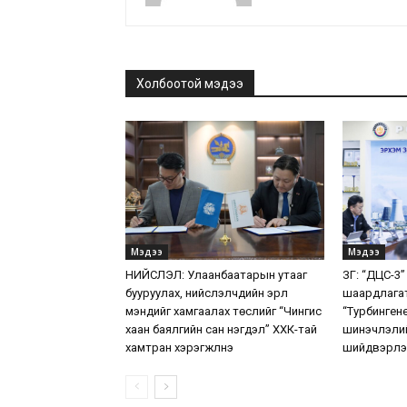
Холбоотой мэдээ
Мэдээ
Мэдээ
НИЙСЛЭЛ: Улаанбаатарын утааг
ЗГ: “ДЦС-3”
бууруулах, нийслэлчүүдийн эрүүл
шаардлага
мэндийг хамгаалах төслийг “Чингис
“Турбинген
хаан баялгийн сан нэгдэл” ХХК-тай
шинэчлэлий
хамтран хэрэгжүүлнэ
шийдвэрлэ