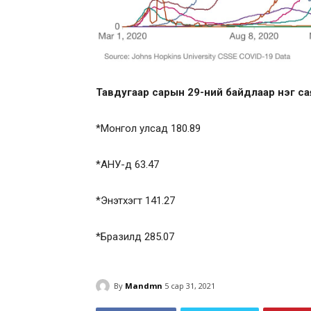
Тавдугаар сарын 29-ний байдлаар нэг са
*Монгол улсад 180.89
*АНУ-д 63.47
*Энэтхэгт 141.27
*Бразилд 285.07
By
Mandmn
5 сар 31, 2021