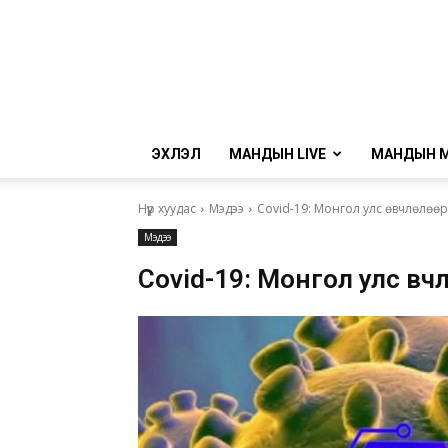
ЭХЛЭЛ
МАНДЫН LIVE
МАНДЫН 
Нүүр хуудас
Мэдээ
Covid-19: Монгол улс өвчлөлөөрө
Мэдээ
Covid-19: Монгол улс өвчлө