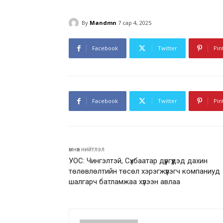
By
Mandmn
7 сар 4, 2025
Facebook
Twitter
Pin
Facebook
Twitter
Pin
өмнөх нийтлэл
УОС: Чингэлтэй, Сүхбаатар дүүргүүдэд дахин
төлөвлөлтийн төсөл хэрэгжүүлэгч компаниуд
шалгарч батламжаа хүлээн авлаа