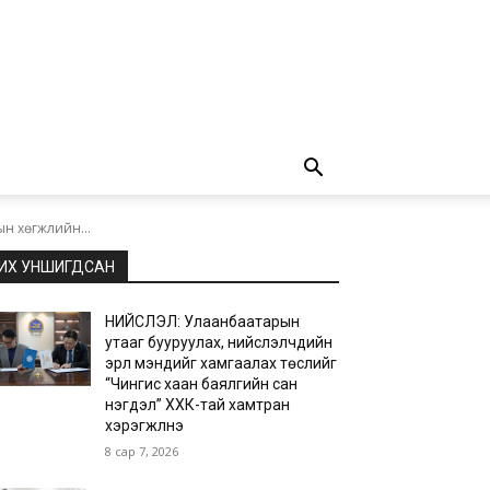
ын хөгжлийн...
ИХ УНШИГДСАН
НИЙСЛЭЛ: Улаанбаатарын
утааг бууруулах, нийслэлчүүдийн
эрүүл мэндийг хамгаалах төслийг
“Чингис хаан баялгийн сан
нэгдэл” ХХК-тай хамтран
хэрэгжүүлнэ
8 сар 7, 2026