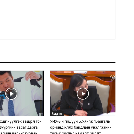
Видео
шөөг нүүлгэх зөвшөөрөл өгсөн
УИХ-ын гишүүн Б.Уянга: “Байгаль
дүүргийн засаг дарга
орчинд нөлөөлөх байдлын үнэлгээний
элийн цалинг гурван
тухай” хуульд нэмэлт өөрчлөлт