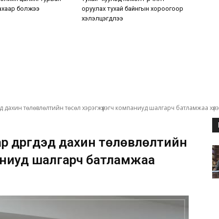
ахаар болжээ
оруулах тухай байнгын хороогоор
хэлэлцэгдлээ