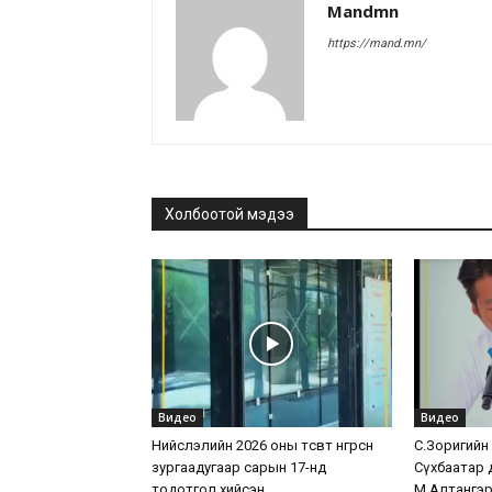
Mandmn
https://mand.mn/
Холбоотой мэдээ
Видео
Видео
Нийслэлийн 2026 оны төсөвт өнгөрсөн
С.Зоригийн хө
зургаадугаар сарын 17-нд
Сүхбаатар 
тодотгол хийсэн
М.Алтангэр