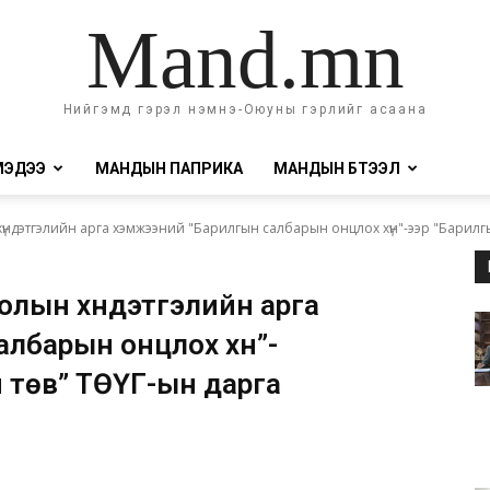
Mand.mn
Нийгэмд гэрэл нэмнэ-Оюуны гэрлийг асаана
МЭДЭЭ
МАНДЫН ПАПРИКА
МАНДЫН БҮТЭЭЛ
хүндэтгэлийн арга хэмжээний "Барилгын салбарын онцлох хүн"-ээр "Барилг
лолын хүндэтгэлийн арга
лбарын онцлох хүн”-
 төв” ТӨҮГ-ын дарга