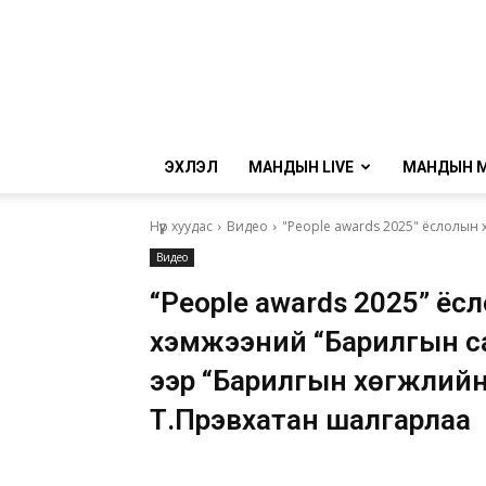
ЭХЛЭЛ
МАНДЫН LIVE
МАНДЫН 
Нүүр хуудас
Видео
"People awards 2025" ёслолын 
Видео
“People awards 2025” ёс
хэмжээний “Барилгын са
ээр “Барилгын хөгжлийн
Т.Пүрэвхатан шалгарлаа