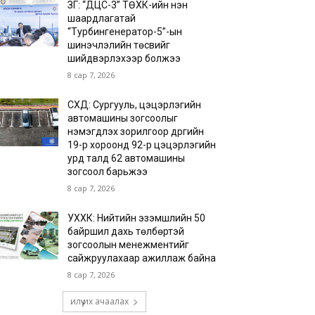
ЗГ: “ДЦС-3” ТӨХК-ийн нэн
шаардлагатай
“Турбингенератор-5”-ын
шинэчлэлийн төсвийг
шийдвэрлэхээр болжээ
8 сар 7, 2026
СХД: Сургууль, цэцэрлэгийн
автомашины зогсоолыг
нэмэгдүүлэх зорилгоор дүүргийн
19-р хороонд 92-р цэцэрлэгийн
урд талд 62 автомашины
зогсоол барьжээ
8 сар 7, 2026
УХХК: Нийтийн эзэмшлийн 50
байршил дахь төлбөртэй
зогсоолын менежментийг
сайжруулахаар ажиллаж байна
8 сар 7, 2026
илүү их ачаалах