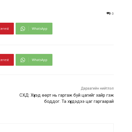
0
terest
WhatsApp
terest
WhatsApp
Дараагийн нийтлэл
СХД: Хүүхэд өөрт нь гаргаж буй цагийг хайр гэж
боддог. Та хүүхдэдээ цаг гаргаарай