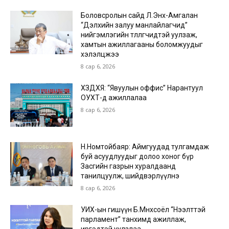
Боловсролын сайд Л.Энх-Амгалан
“Дэлхийн залуу манлайлагчид”
нийгэмлэгийн төлөөлөгчидтэй уулзаж,
хамтын ажиллагааны боломжуудыг
хэлэлцжээ
8 сар 6, 2026
ХЗДХЯ: “Явуулын оффис” Нарантуул
ОУХТ-д ажиллалаа
8 сар 6, 2026
Н.Номтойбаяр: Аймгуудад тулгамдаж
буй асуудлуудыг долоо хоног бүр
Засгийн газрын хуралдаанд
танилцуулж, шийдвэрлүүлнэ
8 сар 6, 2026
УИХ-ын гишүүн Б.Мөнхсоёл “Нээлттэй
парламент” танхимд ажиллаж,