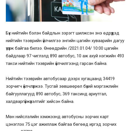
Бүх нийтийн бэлэн байдлын зэрэгт шилжсэн энэ өдрүүдэд
нийтийн тээврийн үйлчилгээ энгийн цагийн хуваарийн дагуу
үзүүлж байгаа билээ. Өнөөдрийн /2021.01.04/ 10:00 цагийн
байдлаар 97 чиглэлд 890 автобус, 10 аж ахуй нэгжийн 493
такси нийтийн тээврийн үйлчилгээнд гарсан байна.
Нийтийн тээврийн автобусаар дээрх хугацаанд 34419
зорчигч үйлчлүүлжээ. Тусгай зөвшөөрөл бүхий мэргэжлийн
байгууллагууд 890 автобус, 369 таксинд ариутгал,
халдваргүйжүүлэлтийг хийсэн байна.
Мөн нийслэлийн хэмжээнд автобусны зорчих карт
цэнэглэх 75 цэг ажиллаж байгаа бөгөөд иргэд зорчих