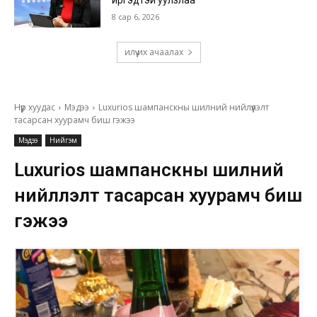
иргэдтэй уулзлаа
8 сар 6, 2026
илүү их ачаалах