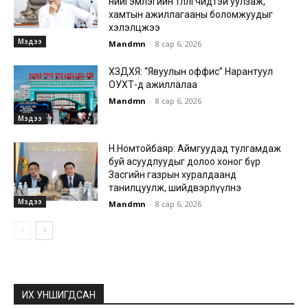
нийгэмлэгийн төлөөлөгчидтэй уулзаж,
хамтын ажиллагааны боломжуудыг
хэлэлцжээ
Мэдээ
Mandmn
-
8 сар 6, 2026
ХЗДХЯ: “Явуулын оффис” Нарантуул
ОУХТ-д ажиллалаа
Mandmn
-
8 сар 6, 2026
Мэдээ
Н.Номтойбаяр: Аймгуудад тулгамдаж
буй асуудлуудыг долоо хоног бүр
Засгийн газрын хуралдаанд
танилцуулж, шийдвэрлүүлнэ
Мэдээ
Mandmn
-
8 сар 6, 2026
ИХ УНШИГДСАН