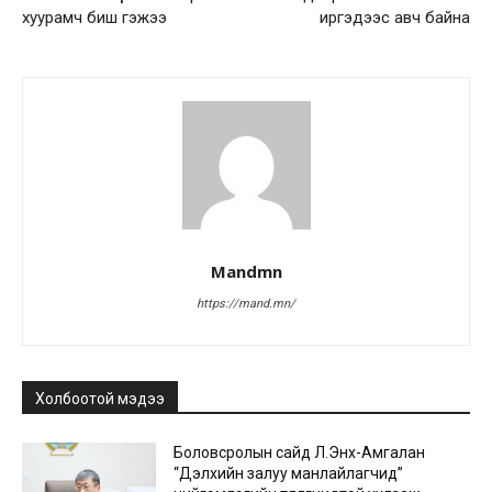
хуурамч биш гэжээ
иргэдээс авч байна
Mandmn
https://mand.mn/
Холбоотой мэдээ
Боловсролын сайд Л.Энх-Амгалан
“Дэлхийн залуу манлайлагчид”