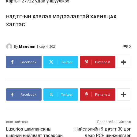
картыг 27722 удаа уншуулжээ.
НЗДТГ-ЫН ХЭВЛЭЛ МЭДЭЭЛЭЛТЭЙ ХАРИЛЦАХ
ХЭЛТЭС
By
Mandmn
1 сар 4, 2021
0
Facebook
Twitter
Pinterest
Facebook
Twitter
Pinterest
өмнөх нийтлэл
Дараагийн нийтлэл
Luxurios шампанскны
Нийслэлийн 9 дүүрэгт 30 цэг
шилний нийлүүлэлт тасарсан
дээр PCR шинжилгээг