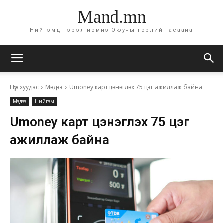
Mand.mn
Нийгэмд гэрэл нэмнэ-Оюуны гэрлийг асаана
Нүүр хуудас
Мэдээ
Umoney карт цэнэглэх 75 цэг ажиллаж байна
Мэдээ
Нийгэм
Umoney карт цэнэглэх 75 цэг
ажиллаж байна