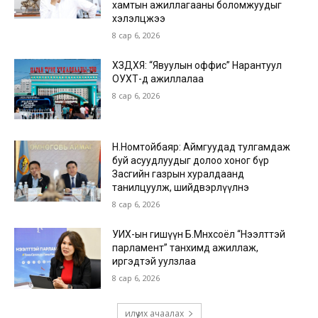
хамтын ажиллагааны боломжуудыг
хэлэлцжээ
8 сар 6, 2026
ХЗДХЯ: “Явуулын оффис” Нарантуул
ОУХТ-д ажиллалаа
8 сар 6, 2026
Н.Номтойбаяр: Аймгуудад тулгамдаж
буй асуудлуудыг долоо хоног бүр
Засгийн газрын хуралдаанд
танилцуулж, шийдвэрлүүлнэ
8 сар 6, 2026
УИХ-ын гишүүн Б.Мөнхсоёл “Нээлттэй
парламент” танхимд ажиллаж,
иргэдтэй уулзлаа
8 сар 6, 2026
илүү их ачаалах