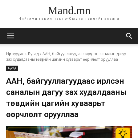
Mand.mn
Нийгэмд гэрэл нэмнэ-Оюуны гэрлийг асаана
Нүүр хуудас
Бусад
ААН, байгууллагуудаас ирүүлсэн саналын дагуу
зах худалдааны төвүүдийн цагийн хуваарьт өөрчлөлт орууллаа
Бусад
ААН, байгууллагуудаас ирүүлсэн
саналын дагуу зах худалдааны
төвүүдийн цагийн хуваарьт
өөрчлөлт орууллаа