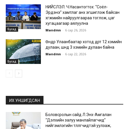
НИЙСЛЭЛ: Ч.Насантогтох: “Соёл-
Эрдэнэ” хамтлаг анх эгшиглэж байсан
хөгжмийн найруулгаараа тоглож, цаг
хугацаагаар аялуулна
Бусад
Mandmn
-
6 сар 26, 2026
Өнөөдөр Улаанбаатар хотод өдөртөө 12 хэмийн
дулаан, шөнөдөө 3 хэмийн дулаан байна
Mandmn
-
6 сар 22, 2026
Бусад
ИХ УНШИГДСАН
Боловсролын сайд Л.Энх-Амгалан
“Дэлхийн залуу манлайлагчид”
нийгэмлэгийн төлөөлөгчидтэй уулзаж,