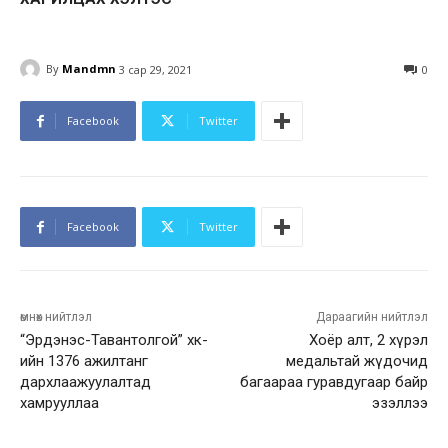
By
Mandmn
3 сар 29, 2021
0
Facebook
Twitter
Facebook
Twitter
өмнөх нийтлэл
Дараагийн нийтлэл
“Эрдэнэс-Тавантолгой” хк-
Хоёр алт, 2 хүрэл
ийн 1376 ажилтанг
медальтай жүдочид
дархлаажуулалтад
багаараа гуравдугаар байр
хамрууллаа
эзэллээ