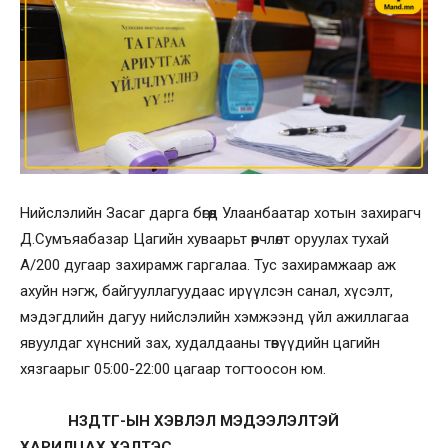
Нийслэлийн Засаг дарга бөгөөд Улаанбаатар хотын захирагч
Д.Сумъяабазар Цагийн хуваарьт өөрчлөлт оруулах тухай
А/200 дугаар захирамж гаргалаа. Тус захирамжаар аж
ахуйн нэгж, байгууллагуудаас ирүүлсэн санал, хүсэлт,
мэдэгдлийн дагуу нийслэлийн хэмжээнд үйл ажиллагаа
явуулдаг хүнсний зах, худалдааны төвүүдийн цагийн
хязгаарыг 05:00-22:00 цагаар тогтоосон юм.
НЗДТГ-ЫН ХЭВЛЭЛ МЭДЭЭЛЭЛТЭЙ
ХАРИЛЦАХ ХЭЛТЭС