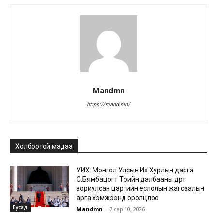
Mandmn
https://mand.mn/
Холбоотой мэдээ
УИХ: Монгол Улсын Их Хурлын дарга
С.Бямбацогт Төрийн далбааны өдөрт
зориулсан цэргийн ёслолын жагсаалын
арга хэмжээнд оролцлоо
Бусад
Mandmn
-
7 сар 10, 2026