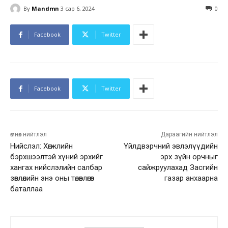
By
Mandmn
3 сар 6, 2024
0
Facebook
Twitter
Facebook
Twitter
өмнөх нийтлэл
Дараагийн нийтлэл
Нийслэл: Хөгжлийн
Үйлдвэрчний эвлэлүүдийн
бэрхшээлтэй хүний эрхийг
эрх зүйн орчныг
хангах нийслэлийн салбар
сайжруулахад Засгийн
зөвлөлийн энэ оны төлөвлөгөөг
газар анхаарна
баталлаа