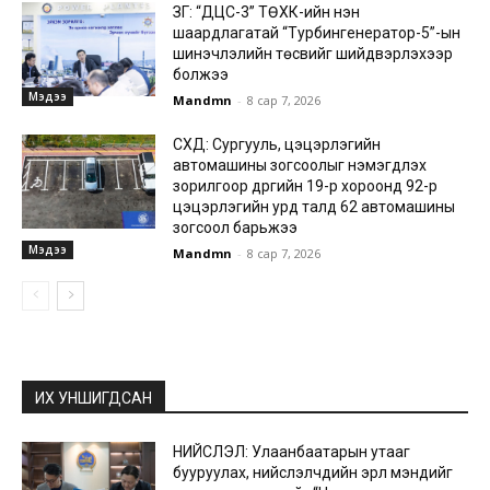
ЗГ: “ДЦС-3” ТӨХК-ийн нэн
шаардлагатай “Турбингенератор-5”-ын
шинэчлэлийн төсвийг шийдвэрлэхээр
болжээ
Мэдээ
Mandmn
-
8 сар 7, 2026
СХД: Сургууль, цэцэрлэгийн
автомашины зогсоолыг нэмэгдүүлэх
зорилгоор дүүргийн 19-р хороонд 92-р
цэцэрлэгийн урд талд 62 автомашины
зогсоол барьжээ
Мэдээ
Mandmn
-
8 сар 7, 2026
ИХ УНШИГДСАН
НИЙСЛЭЛ: Улаанбаатарын утааг
бууруулах, нийслэлчүүдийн эрүүл мэндийг