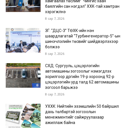
хамгаалах төслийг “Чингис хаан
баялгийн сан нэгдэл” ХХК-тай хамтран
хэрэгжүүлнэ
8 сар 7, 2026
ЗГ: “ДЦС-3” ТӨХК-ийн нэн
шаардлагатай “Турбингенератор-5”-ын
шинэчлэлийн төсвийг шийдвэрлэхээр
болжээ
8 сар 7, 2026
СХД: Сургууль, цэцэрлэгийн
автомашины зогсоолыг нэмэгдүүлэх
зорилгоор дүүргийн 19-р хороонд 92-р
цэцэрлэгийн урд талд 62 автомашины
зогсоол барьжээ
8 сар 7, 2026
УХХК: Нийтийн эзэмшлийн 50 байршил
дахь төлбөртэй зогсоолын
менежментийг сайжруулахаар
ажиллаж байна