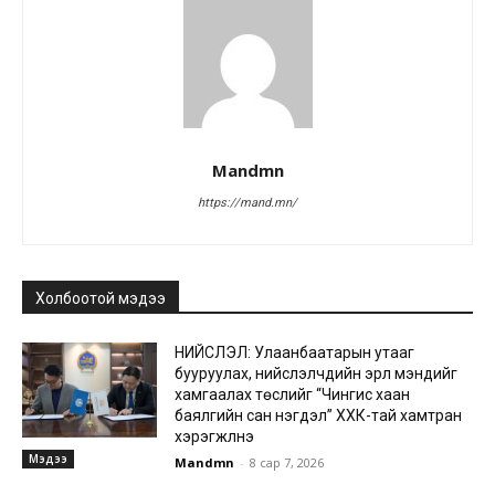
Mandmn
https://mand.mn/
Холбоотой мэдээ
НИЙСЛЭЛ: Улаанбаатарын утааг
бууруулах, нийслэлчүүдийн эрүүл мэндийг
хамгаалах төслийг “Чингис хаан
баялгийн сан нэгдэл” ХХК-тай хамтран
хэрэгжүүлнэ
Мэдээ
Mandmn
-
8 сар 7, 2026