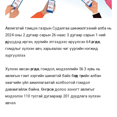
Авлигатай тэмцэх газрын Судалгаа шинжилгээний алба нь
2024 оны 2 дугаар сарын 26-наас 3 дугаар сарын 1-ний
өдрүүдэд иргэн, хуулийн этгээдээс ирүүлсэн 64 өргөдөл,
гомдлыг хүлээн авч, харьяалах чиг үүргийн нэгжид
хүргүүллээ.
Хүлээн авсан өргөдөл, гомдол, мэдээллийн 56.3 хувь нь
авлигын гэмт хэргийн шинжтэй байх бөгөөд төрийн албан
хаагчийн үйл ажиллагаатай холбоотой гомдол
давамгайлж байна. Өнгөрсөн долоо хоногт авлигыг
мэдээлэх 110 тусгай дугаараар 201 дуудлага хүлээн
авчээ.