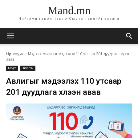
Mand.mn
Нийгэмд гэрэл нэмнэ-Оюуны гэрлийг асаана
Нүүр хуудас
Мэдээ
Авлигыг мэдээлэх 110 утсаар 201 дуудлага хүлээн
авав
Мэдээ
Нийгэм
Авлигыг мэдээлэх 110 утсаар
201 дуудлага хүлээн авав