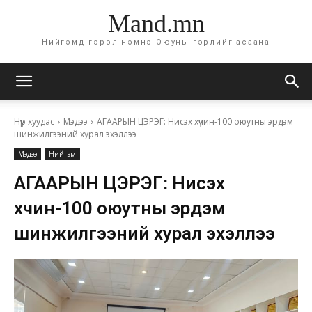
Mand.mn
Нийгэмд гэрэл нэмнэ-Оюуны гэрлийг асаана
Нүүр хуудас
Мэдээ
АГААРЫН ЦЭРЭГ: Нисэх хүчин-100 оюутны эрдэм
шинжилгээний хурал эхэллээ
Мэдээ
Нийгэм
АГААРЫН ЦЭРЭГ: Нисэх
хүчин-100 оюутны эрдэм
шинжилгээний хурал эхэллээ