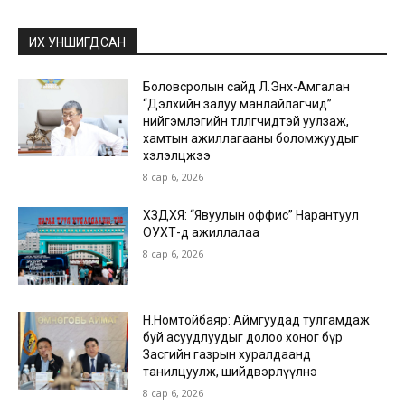
ИХ УНШИГДСАН
Боловсролын сайд Л.Энх-Амгалан
“Дэлхийн залуу манлайлагчид”
нийгэмлэгийн төлөөлөгчидтэй уулзаж,
хамтын ажиллагааны боломжуудыг
хэлэлцжээ
8 сар 6, 2026
ХЗДХЯ: “Явуулын оффис” Нарантуул
ОУХТ-д ажиллалаа
8 сар 6, 2026
Н.Номтойбаяр: Аймгуудад тулгамдаж
буй асуудлуудыг долоо хоног бүр
Засгийн газрын хуралдаанд
танилцуулж, шийдвэрлүүлнэ
8 сар 6, 2026