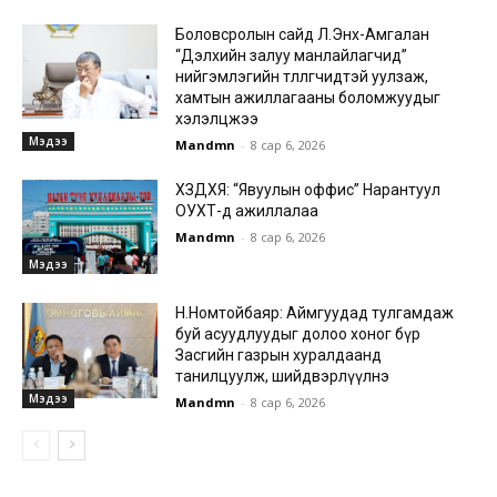
Боловсролын сайд Л.Энх-Амгалан
“Дэлхийн залуу манлайлагчид”
нийгэмлэгийн төлөөлөгчидтэй уулзаж,
хамтын ажиллагааны боломжуудыг
хэлэлцжээ
Мэдээ
Mandmn
-
8 сар 6, 2026
ХЗДХЯ: “Явуулын оффис” Нарантуул
ОУХТ-д ажиллалаа
Mandmn
-
8 сар 6, 2026
Мэдээ
Н.Номтойбаяр: Аймгуудад тулгамдаж
буй асуудлуудыг долоо хоног бүр
Засгийн газрын хуралдаанд
танилцуулж, шийдвэрлүүлнэ
Мэдээ
Mandmn
-
8 сар 6, 2026