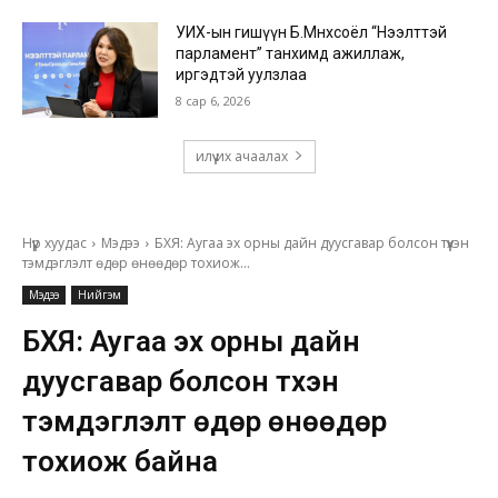
УИХ-ын гишүүн Б.Мөнхсоёл “Нээлттэй
парламент” танхимд ажиллаж,
иргэдтэй уулзлаа
8 сар 6, 2026
илүү их ачаалах