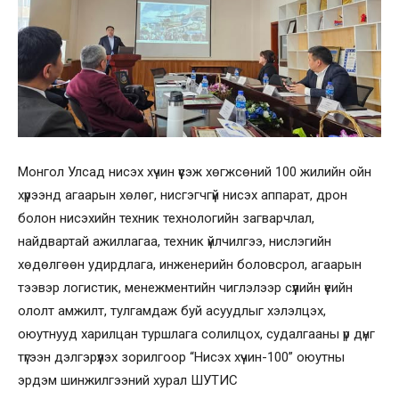
Монгол Улсад нисэх хүчин үүсэж хөгжсөний 100 жилийн ойн
хүрээнд агаарын хөлөг, нисгэгчгүй нисэх аппарат, дрон
болон нисэхийн техник технологийн загварчлал,
найдвартай ажиллагаа, техник үйлчилгээ, нислэгийн
хөдөлгөөн удирдлага, инженерийн боловсрол, агаарын
тээвэр логистик, менежментийн чиглэлээр сүүлийн үеийн
ололт амжилт, тулгамдаж буй асуудлыг хэлэлцэх,
оюутнууд харилцан туршлага солилцох, судалгааны үр дүнг
түгээн дэлгэрүүлэх зорилгоор “Нисэх хүчин-100” оюутны
эрдэм шинжилгээний хурал ШУТИС