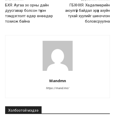
БХЯ: Аугаа эх орны дайн
ГБХНХЯ: Хөдөлмөрийн
дуусгавар болсон түүхэн
аюулгүй байдал эрүүл ахуйн
тэмдэглэлт өдөр өнөөдөр
тухай хуулийг шинэчлэн
тохиож байна
боловсруулна
Mandmn
https://mand.mn/
Холбоотой мэдээ